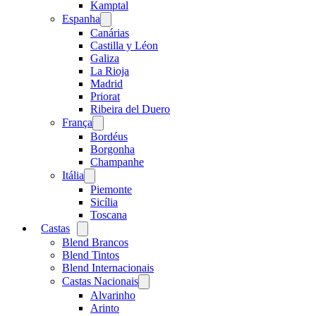
menu
Kamptal
Espanha
Open
menu
Canárias
Castilla y Léon
Galiza
La Rioja
Madrid
Priorat
Ribeira del Duero
França
Open
menu
Bordéus
Borgonha
Champanhe
Itália
Open
menu
Piemonte
Sicília
Toscana
Castas
Open
menu
Blend Brancos
Blend Tintos
Blend Internacionais
Castas Nacionais
Open
menu
Alvarinho
Arinto