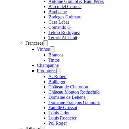
Antoine Graillot & Raúl Pérez
Barco del Corneta
Bimbache
Bodegas Guímaro
Casa Lebai
Comando G
Telmo Rodríguez
Terroir Al Límit
Franceses
Open
menu
Vinhos
Open
menu
Brancos
Tintos
Champanhe
Produtores
Open
menu
A. Robert
Bollinger
Château de Charodon
Château Mouton Rothschild
Domaine de Bellene
Domaine François Gaunoux
Famille Grossot
Louis Jadot
Louis Roederer
Pol Roger
Italianos
Open