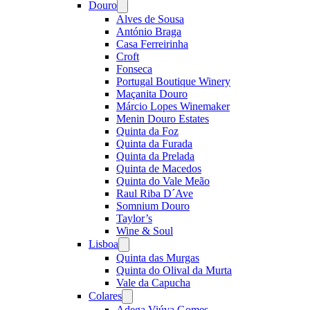
Douro
Open
menu
Alves de Sousa
António Braga
Casa Ferreirinha
Croft
Fonseca
Portugal Boutique Winery
Maçanita Douro
Márcio Lopes Winemaker
Menin Douro Estates
Quinta da Foz
Quinta da Furada
Quinta da Prelada
Quinta de Macedos
Quinta do Vale Meão
Raul Riba D´Ave
Somnium Douro
Taylor’s
Wine & Soul
Lisboa
Open
menu
Quinta das Murgas
Quinta do Olival da Murta
Vale da Capucha
Colares
Open
menu
Adega Viúva Gomes