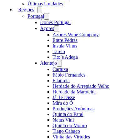
Últimas Unidades
Regiões
Open
menu
Portugal
Open
menu
Ícones Portugal
Açores
Open
menu
Azores Wine Company
Entre Pedras
Insula Vinus
Tarelo
Tito´s Adega
Alentejo
Open
menu
Cartuxa
Fábio Fernandes
Fitapreta
Herdade do Arrepiado Velho
Herdade da Maroteira
Já Te Disse
Mira do Ó
Produções Anónimas
Quinta do Paral
Natus Vini
Quinta do Mouro
Tiago Cabaço
Vinha das Virtudes