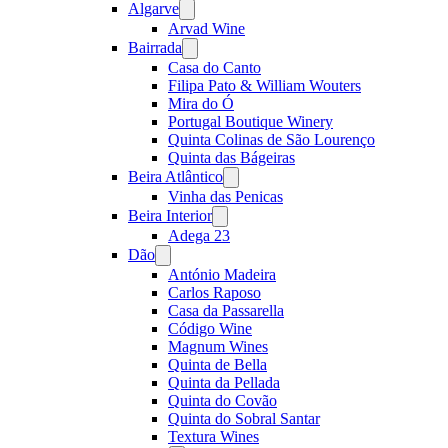
Algarve
Open
menu
Arvad Wine
Bairrada
Open
menu
Casa do Canto
Filipa Pato & William Wouters
Mira do Ó
Portugal Boutique Winery
Quinta Colinas de São Lourenço
Quinta das Bágeiras
Beira Atlântico
Open
menu
Vinha das Penicas
Beira Interior
Open
menu
Adega 23
Dão
Open
menu
António Madeira
Carlos Raposo
Casa da Passarella
Código Wine
Magnum Wines
Quinta de Bella
Quinta da Pellada
Quinta do Covão
Quinta do Sobral Santar
Textura Wines