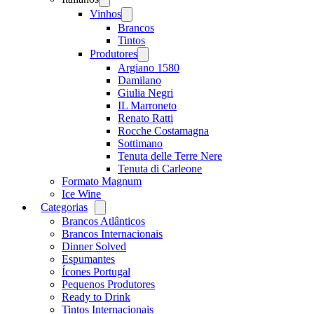
menu
Vinhos
Open
menu
Brancos
Tintos
Produtores
Open
menu
Argiano 1580
Damilano
Giulia Negri
IL Marroneto
Renato Ratti
Rocche Costamagna
Sottimano
Tenuta delle Terre Nere
Tenuta di Carleone
Formato Magnum
Ice Wine
Categorias
Open
menu
Brancos Atlânticos
Brancos Internacionais
Dinner Solved
Espumantes
Ícones Portugal
Pequenos Produtores
Ready to Drink
Tintos Internacionais