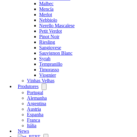
Malbec
Mencía
Merlot
Nebbiolo
Nerello Mascalese
Petit Verdot
Pinot Noir
Riesling
Sangiovese
Sauvignon Blanc
Syrah
Tempranillo
Timorasso
Viognier
Vinhas Velhas
Produtores
Open
menu
Portugal
Alemanha
Argentina
Austria
Espanha
França
Itália
News
PT
Open