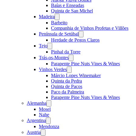
Baías e Enseadas
Quinta de San Michel
Madeira
Open
menu
Barbeito
Companhia de Vinhos Profetas e Villões
Península de Setúbal
Open
menu
Herdade de Pegos Claros
Tejo
Open
menu
Pinhal da Torre
Trás-os-Montes
Open
menu
Parapente Pine Nuts Vines & Wines
Vinhos Verdes
Open
menu
Márcio Lopes Winemaker
Quinta da Pedra
Quinta de Paços
Paço da Palmeira
Parapente Pine Nuts Vines & Wines
Alemanha
Open
menu
Mosel
Nahe
Argentina
Open
menu
Mendonza
Austria
Open