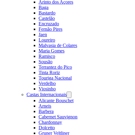
Arinto dos Açores
Baga
Bastardo
Castelão
Encruzado
Fernão Pires
Jaen
Loureiro
Malvasia de Colares
Maria Gomes
Ramisco
Sousão
Terrantez do Pico
Tinta Roriz
Touriga Nacional
Verdelho
Viosinho
Castas Internacionais
Open
menu
Alicante Bouschet
Arneis
Barbera
Cabernet Sauvignon
Chardonnay
Dolcetto
Gruner Veltliner