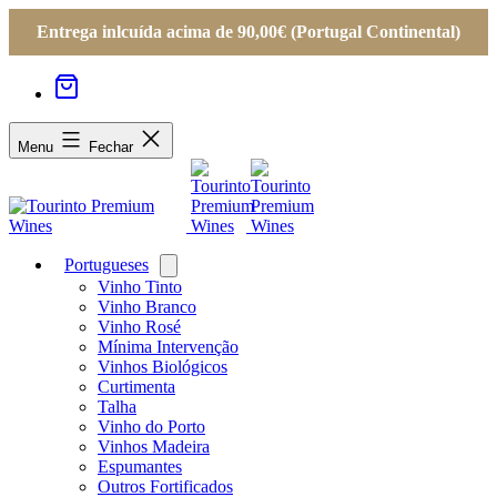
Entrega inlcuída acima de 90,00€ (Portugal Continental)
Menu
Fechar
Portugueses
Open
menu
Vinho Tinto
Vinho Branco
Vinho Rosé
Mínima Intervenção
Vinhos Biológicos
Curtimenta
Talha
Vinho do Porto
Vinhos Madeira
Espumantes
Outros Fortificados