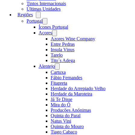
Tintos Internacionais
Últimas Unidades
Regiões
Open
menu
Portugal
Open
menu
Ícones Portugal
Açores
Open
menu
Azores Wine Company
Entre Pedras
Insula Vinus
Tarelo
Tito´s Adega
Alentejo
Open
menu
Cartuxa
Fábio Fernandes
Fitapreta
Herdade do Arrepiado Velho
Herdade da Maroteira
Já Te Disse
Mira do Ó
Produções Anónimas
Quinta do Paral
Natus Vini
Quinta do Mouro
Tiago Cabaço