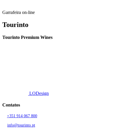
on
the
product
Garrafeira on-line
page
Tourinto
Tourinto Premium Wines
Fornecemos um serviço de curadoria personalizado, contacto de
proximidade, e entrega eficiente.
© 2026 TOURINTO.
Todos os direitos reservados.
Developed by
LODesign
Contatos
T.
+351 914 067 800
Chamada para rede móvel nacional
E.
info@tourinto.pt