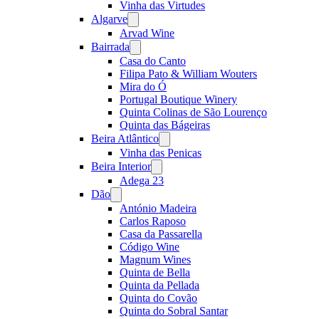
Vinha das Virtudes
Algarve
Open
menu
Arvad Wine
Bairrada
Open
menu
Casa do Canto
Filipa Pato & William Wouters
Mira do Ó
Portugal Boutique Winery
Quinta Colinas de São Lourenço
Quinta das Bágeiras
Beira Atlântico
Open
menu
Vinha das Penicas
Beira Interior
Open
menu
Adega 23
Dão
Open
menu
António Madeira
Carlos Raposo
Casa da Passarella
Código Wine
Magnum Wines
Quinta de Bella
Quinta da Pellada
Quinta do Covão
Quinta do Sobral Santar