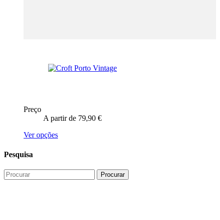
Preço
A partir de
79,90
€
This
Ver opções
product
has
Pesquisa
multiple
variants.
The
options
may
be
chosen