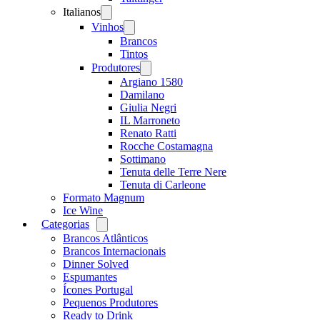
Italianos
Open
menu
Vinhos
Open
menu
Brancos
Tintos
Produtores
Open
menu
Argiano 1580
Damilano
Giulia Negri
IL Marroneto
Renato Ratti
Rocche Costamagna
Sottimano
Tenuta delle Terre Nere
Tenuta di Carleone
Formato Magnum
Ice Wine
Categorias
Open
menu
Brancos Atlânticos
Brancos Internacionais
Dinner Solved
Espumantes
Ícones Portugal
Pequenos Produtores
Ready to Drink