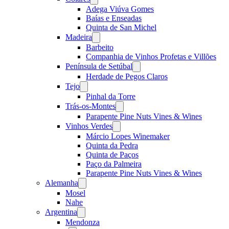
menu
Adega Viúva Gomes
Baías e Enseadas
Quinta de San Michel
Madeira
Open
menu
Barbeito
Companhia de Vinhos Profetas e Villões
Península de Setúbal
Open
menu
Herdade de Pegos Claros
Tejo
Open
menu
Pinhal da Torre
Trás-os-Montes
Open
menu
Parapente Pine Nuts Vines & Wines
Vinhos Verdes
Open
menu
Márcio Lopes Winemaker
Quinta da Pedra
Quinta de Paços
Paço da Palmeira
Parapente Pine Nuts Vines & Wines
Alemanha
Open
menu
Mosel
Nahe
Argentina
Open
menu
Mendonza