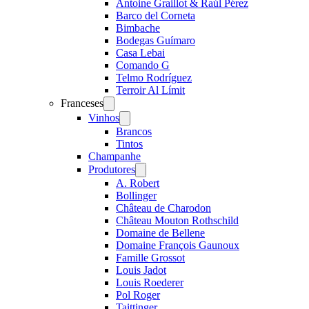
Antoine Graillot & Raúl Pérez
Barco del Corneta
Bimbache
Bodegas Guímaro
Casa Lebai
Comando G
Telmo Rodríguez
Terroir Al Límit
Franceses
Open
menu
Vinhos
Open
menu
Brancos
Tintos
Champanhe
Produtores
Open
menu
A. Robert
Bollinger
Château de Charodon
Château Mouton Rothschild
Domaine de Bellene
Domaine François Gaunoux
Famille Grossot
Louis Jadot
Louis Roederer
Pol Roger
Taittinger