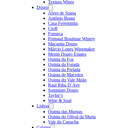
Textura Wines
Douro
Open
menu
Alves de Sousa
António Braga
Casa Ferreirinha
Croft
Fonseca
Portugal Boutique Winery
Maçanita Douro
Márcio Lopes Winemaker
Menin Douro Estates
Quinta da Foz
Quinta da Furada
Quinta da Prelada
Quinta de Macedos
Quinta do Vale Meão
Raul Riba D´Ave
Somnium Douro
Taylor’s
Wine & Soul
Lisboa
Open
menu
Quinta das Murgas
Quinta do Olival da Murta
Vale da Capucha
Colares
Open