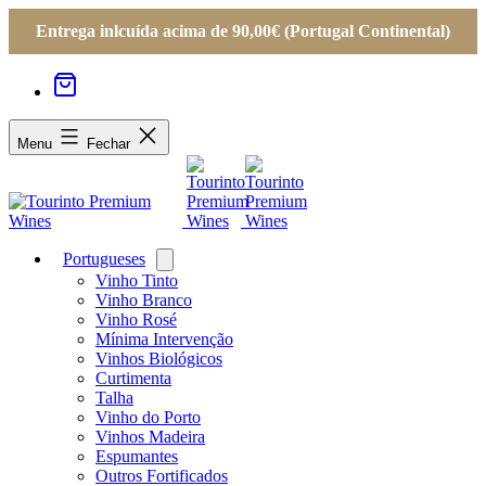
Entrega inlcuída acima de 90,00€ (Portugal Continental)
Menu
Fechar
Portugueses
Open
menu
Vinho Tinto
Vinho Branco
Vinho Rosé
Mínima Intervenção
Vinhos Biológicos
Curtimenta
Talha
Vinho do Porto
Vinhos Madeira
Espumantes
Outros Fortificados