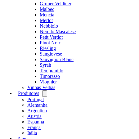
Gruner Veltliner
Malbec
Mencía
Merlot
Nebbiolo
Nerello Mascalese
Petit Verdot
Pinot Noir
Riesling
Sangiovese
Sauvignon Blanc
Syrah
Tempranillo
Timorasso
Viognier
Vinhas Velhas
Produtores
Open
menu
Portugal
Alemanha
Argentina
Austria
Espanha
França
Itália
News