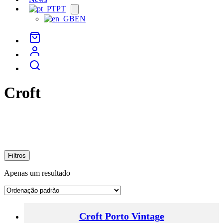
PT
Open
menu
EN
Croft
Filtros
Apenas um resultado
Croft Porto Vintage