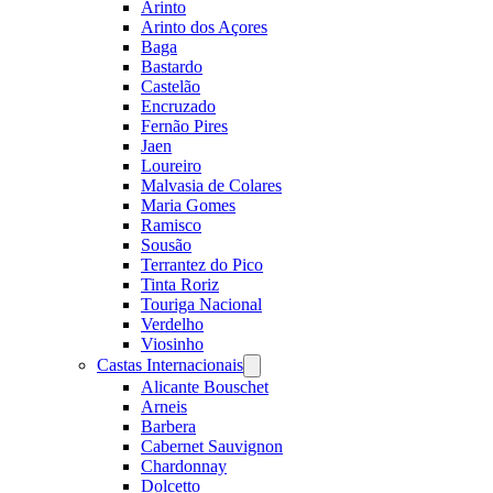
Arinto
Arinto dos Açores
Baga
Bastardo
Castelão
Encruzado
Fernão Pires
Jaen
Loureiro
Malvasia de Colares
Maria Gomes
Ramisco
Sousão
Terrantez do Pico
Tinta Roriz
Touriga Nacional
Verdelho
Viosinho
Castas Internacionais
Open
menu
Alicante Bouschet
Arneis
Barbera
Cabernet Sauvignon
Chardonnay
Dolcetto