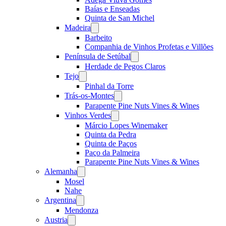
Baías e Enseadas
Quinta de San Michel
Madeira
Open
menu
Barbeito
Companhia de Vinhos Profetas e Villões
Península de Setúbal
Open
menu
Herdade de Pegos Claros
Tejo
Open
menu
Pinhal da Torre
Trás-os-Montes
Open
menu
Parapente Pine Nuts Vines & Wines
Vinhos Verdes
Open
menu
Márcio Lopes Winemaker
Quinta da Pedra
Quinta de Paços
Paço da Palmeira
Parapente Pine Nuts Vines & Wines
Alemanha
Open
menu
Mosel
Nahe
Argentina
Open
menu
Mendonza
Austria
Open