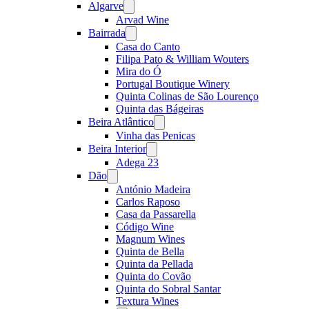
Algarve
Open
menu
Arvad Wine
Bairrada
Open
menu
Casa do Canto
Filipa Pato & William Wouters
Mira do Ó
Portugal Boutique Winery
Quinta Colinas de São Lourenço
Quinta das Bágeiras
Beira Atlântico
Open
menu
Vinha das Penicas
Beira Interior
Open
menu
Adega 23
Dão
Open
menu
António Madeira
Carlos Raposo
Casa da Passarella
Código Wine
Magnum Wines
Quinta de Bella
Quinta da Pellada
Quinta do Covão
Quinta do Sobral Santar
Textura Wines