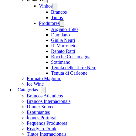
menu
Vinhos
Open
menu
Brancos
Tintos
Produtores
Open
menu
Argiano 1580
Damilano
Giulia Negri
IL Marroneto
Renato Ratti
Rocche Costamagna
Sottimano
Tenuta delle Terre Nere
Tenuta di Carleone
Formato Magnum
Ice Wine
Categorias
Open
menu
Brancos Atlânticos
Brancos Internacionais
Dinner Solved
Espumantes
Ícones Portugal
Pequenos Produtores
Ready to Drink
Tintos Internacionais