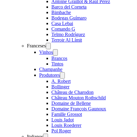
Antoine Graillot & Raúl Pérez
Barco del Corneta
Bimbache
Bodegas Guímaro
Casa Lebai
Comando G
Telmo Rodríguez
Terroir Al Límit
Franceses
Open
menu
Vinhos
Open
menu
Brancos
Tintos
Champanhe
Produtores
Open
menu
A. Robert
Bollinger
Château de Charodon
Château Mouton Rothschild
Domaine de Bellene
Domaine François Gaunoux
Famille Grossot
Louis Jadot
Louis Roederer
Pol Roger
Italianos
Open