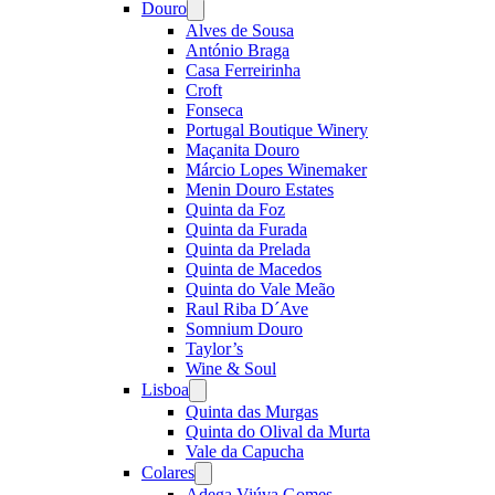
Douro
Open
menu
Alves de Sousa
António Braga
Casa Ferreirinha
Croft
Fonseca
Portugal Boutique Winery
Maçanita Douro
Márcio Lopes Winemaker
Menin Douro Estates
Quinta da Foz
Quinta da Furada
Quinta da Prelada
Quinta de Macedos
Quinta do Vale Meão
Raul Riba D´Ave
Somnium Douro
Taylor’s
Wine & Soul
Lisboa
Open
menu
Quinta das Murgas
Quinta do Olival da Murta
Vale da Capucha
Colares
Open
menu
Adega Viúva Gomes