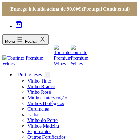
Entrega inlcuída acima de 90,00€ (Portugal Continental)
Menu
Fechar
Portugueses
Open
menu
Vinho Tinto
Vinho Branco
Vinho Rosé
Mínima Intervenção
Vinhos Biológicos
Curtimenta
Talha
Vinho do Porto
Vinhos Madeira
Espumantes
Outros Fortificados