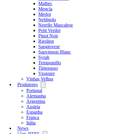
Malbec
Mencía
Merlot
Nebbiolo
Nerello Mascalese
Petit Verdot
Pinot Noir
Riesling
Sangiovese
Sauvignon Blanc
Syrah
Tempranillo
Timorasso
Viognier
Vinhas Velhas
Produtores
Open
menu
Portugal
Alemanha
Argentina
Austria
Espanha
França
Itália
News
PT
Open