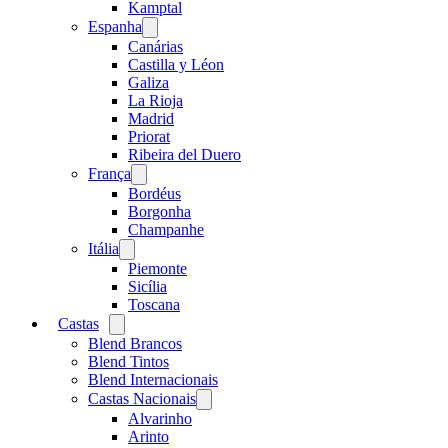
menu
Kamptal
Espanha
Open
menu
Canárias
Castilla y Léon
Galiza
La Rioja
Madrid
Priorat
Ribeira del Duero
França
Open
menu
Bordéus
Borgonha
Champanhe
Itália
Open
menu
Piemonte
Sicília
Toscana
Castas
Open
menu
Blend Brancos
Blend Tintos
Blend Internacionais
Castas Nacionais
Open
menu
Alvarinho
Arinto