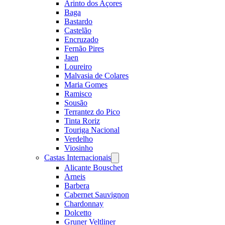
Arinto dos Açores
Baga
Bastardo
Castelão
Encruzado
Fernão Pires
Jaen
Loureiro
Malvasia de Colares
Maria Gomes
Ramisco
Sousão
Terrantez do Pico
Tinta Roriz
Touriga Nacional
Verdelho
Viosinho
Castas Internacionais
Open
menu
Alicante Bouschet
Arneis
Barbera
Cabernet Sauvignon
Chardonnay
Dolcetto
Gruner Veltliner