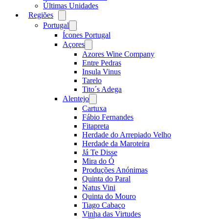
Últimas Unidades
Regiões
Open
menu
Portugal
Open
menu
Ícones Portugal
Açores
Open
menu
Azores Wine Company
Entre Pedras
Insula Vinus
Tarelo
Tito´s Adega
Alentejo
Open
menu
Cartuxa
Fábio Fernandes
Fitapreta
Herdade do Arrepiado Velho
Herdade da Maroteira
Já Te Disse
Mira do Ó
Produções Anónimas
Quinta do Paral
Natus Vini
Quinta do Mouro
Tiago Cabaço
Vinha das Virtudes