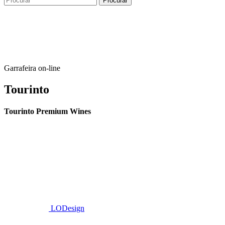
Garrafeira on-line
Tourinto
Tourinto Premium Wines
Fornecemos um serviço de curadoria personalizado, contacto de
proximidade, e entrega eficiente.
© 2026 TOURINTO.
Todos os direitos reservados.
Developed by
LODesign