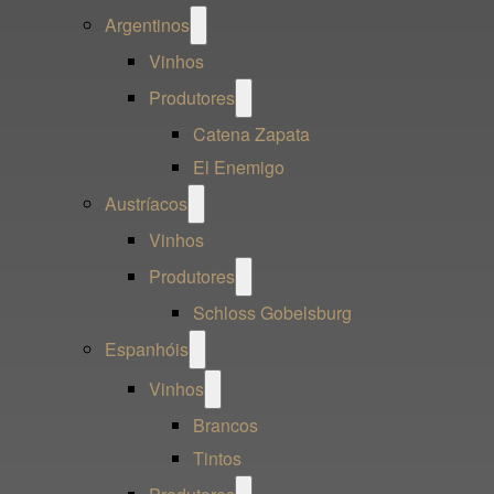
Open
Argentinos
menu
Vinhos
Open
Produtores
menu
Catena Zapata
El Enemigo
Open
Austríacos
menu
Vinhos
Open
Produtores
menu
Schloss Gobelsburg
Open
Espanhóis
menu
Open
Vinhos
menu
Brancos
Tintos
Open