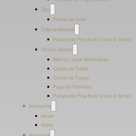
Open
Tejo
menu
Pinhal da Torre
Open
Trás-os-Montes
menu
Parapente Pine Nuts Vines & Wines
Open
Vinhos Verdes
menu
Márcio Lopes Winemaker
Quinta da Pedra
Quinta de Paços
Paço da Palmeira
Parapente Pine Nuts Vines & Wines
Open
Alemanha
menu
Mosel
Nahe
Open
Argentina