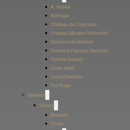
menu
A. Robert
Bollinger
Château de Charodon
Château Mouton Rothschild
Domaine de Bellene
Domaine François Gaunoux
Famille Grossot
Louis Jadot
Louis Roederer
Pol Roger
Open
Italianos
menu
Open
Vinhos
menu
Brancos
Tintos