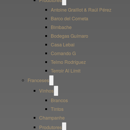
Produtores
menu
Antoine Graillot & Raúl Pérez
Barco del Corneta
Bimbache
Bodegas Guímaro
Casa Lebai
Comando G
Telmo Rodríguez
Terroir Al Límit
Open
Franceses
menu
Open
Vinhos
menu
Brancos
Tintos
Champanhe
Open
Produtores