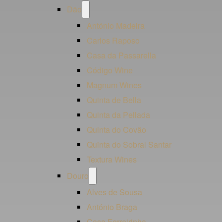
Open
Dão
menu
António Madeira
Carlos Raposo
Casa da Passarella
Código Wine
Magnum Wines
Quinta de Bella
Quinta da Pellada
Quinta do Covão
Quinta do Sobral Santar
Textura Wines
Open
Douro
menu
Alves de Sousa
António Braga
Casa Ferreirinha