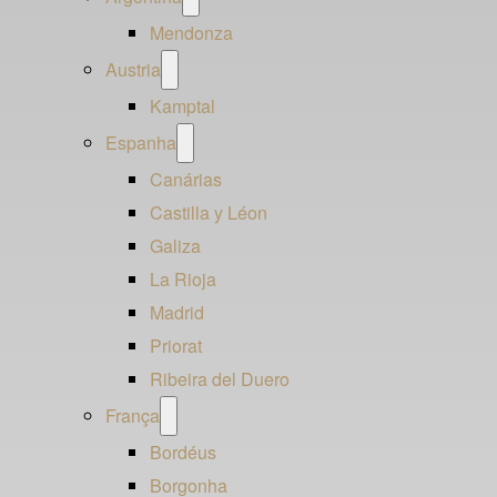
menu
Mendonza
Open
Austria
menu
Kamptal
Open
Espanha
menu
Canárias
Castilla y Léon
Galiza
La Rioja
Madrid
Priorat
Ribeira del Duero
Open
França
menu
Bordéus
Borgonha