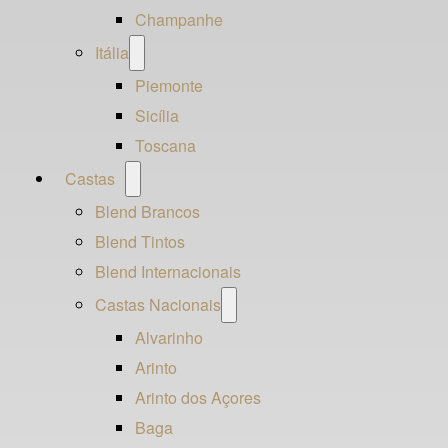
Champanhe
Open
Itália
menu
Piemonte
Sicília
Toscana
Open
Castas
menu
Blend Brancos
Blend Tintos
Blend Internacionais
Open
Castas Nacionais
menu
Alvarinho
Arinto
Arinto dos Açores
Baga