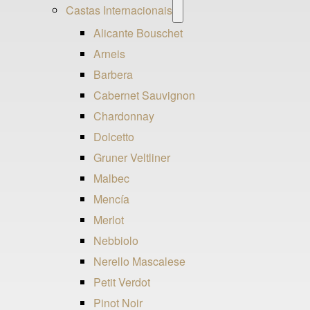
Open
Castas Internacionais
menu
Alicante Bouschet
Arneis
Barbera
Cabernet Sauvignon
Chardonnay
Dolcetto
Gruner Veltliner
Malbec
Mencía
Merlot
Nebbiolo
Nerello Mascalese
Petit Verdot
Pinot Noir