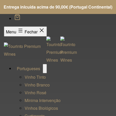
Entrega inlcuída acima de 90,00€ (Portugal Continental)
Menu
Fechar
Open
Portugueses
menu
Vinho Tinto
Vinho Branco
Vinho Rosé
Mínima Intervenção
Vinhos Biológicos
Curtimenta