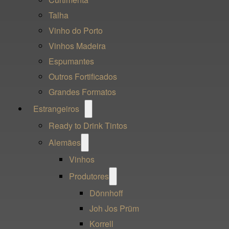
Talha
Vinho do Porto
Vinhos Madeira
Espumantes
Outros Fortificados
Grandes Formatos
Open
Estrangeiros
menu
Ready to Drink Tintos
Open
Alemães
menu
Vinhos
Open
Produtores
menu
Dönnhoff
Joh Jos Prüm
Korrell