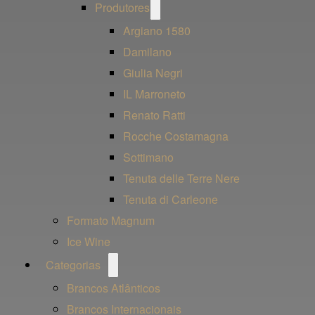
Open
Produtores
menu
Argiano 1580
Damilano
Giulia Negri
IL Marroneto
Renato Ratti
Rocche Costamagna
Sottimano
Tenuta delle Terre Nere
Tenuta di Carleone
Formato Magnum
Ice Wine
Open
Categorias
menu
Brancos Atlânticos
Brancos Internacionais