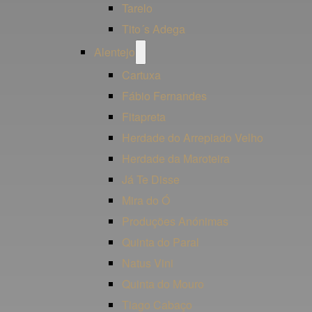
Tarelo
Tito´s Adega
Open
Alentejo
menu
Cartuxa
Fábio Fernandes
Fitapreta
Herdade do Arrepiado Velho
Herdade da Maroteira
Já Te Disse
Mira do Ó
Produções Anónimas
Quinta do Paral
Natus Vini
Quinta do Mouro
Tiago Cabaço