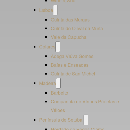
Wine & Soul
Open
Lisboa
menu
Quinta das Murgas
Quinta do Olival da Murta
Vale da Capucha
Open
Colares
menu
Adega Viúva Gomes
Baías e Enseadas
Quinta de San Michel
Open
Madeira
menu
Barbeito
Companhia de Vinhos Profetas e
Villões
Open
Península de Setúbal
menu
Herdade de Pegos Claros