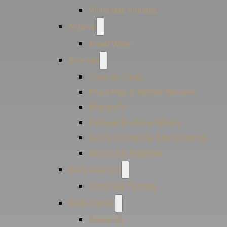
Vinha das Virtudes
Open
Algarve
menu
Arvad Wine
Open
Bairrada
menu
Casa do Canto
Filipa Pato & William Wouters
Mira do Ó
Portugal Boutique Winery
Quinta Colinas de São Lourenço
Quinta das Bágeiras
Open
Beira Atlântico
menu
Vinha das Penicas
Open
Beira Interior
menu
Adega 23