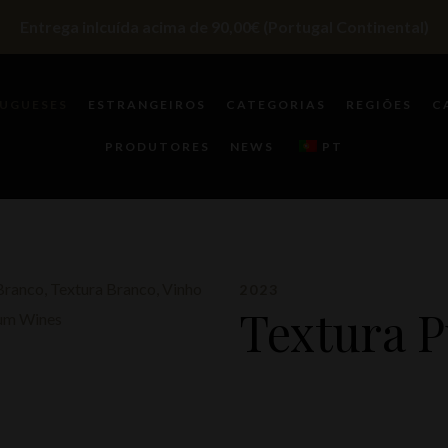
Entrega inlcuída acima de 90,00€ (Portugal Continental)
UGUESES
ESTRANGEIROS
CATEGORIAS
REGIÕES
C
PRODUTORES
NEWS
PT
2023
Textura P