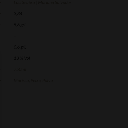
Luís Seabra | Mariana Salvador
3,34
5,6 g/L
–
0,6 g/L
13 % Vol
750ml
Marisco
,
Peixe
,
Polvo