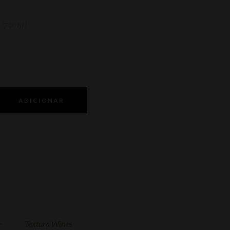
/750ml
ADICIONAR
Textura Wines