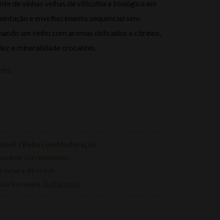
te de vinhas velhas de viticultura biológica em
entação e envelhecimento sequencial sem
inando um vinho com aromas delicados a citrinos,
ez e mineralidade crocantes.
nes
.
nsável | Beba com Moderação
 podem corresponder.
a rutura de stock.
(
saiba mais
)
nião Europeia.