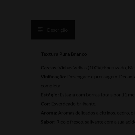
Descrição
Textura Pura Branco
Castas:
Vinhas Velhas (100%):Encruzado, Bical
Vinificação:
Desengace e prensagem. Decanta
completa.
Estágio:
Estagia com borras totais por 11 me
Cor:
Esverdeado brilhante.
Aroma:
Aromas delicados a citrinos, cedro, p
Sabor:
Rico e fresco, salivante com a sua acid