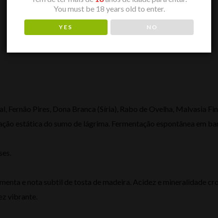
You must be 18 years old to enter.
YES
NO
, Fernão Pires, Dona Branca (Síria), Rabo de Ovelha, Malvasia Fin
ção estática do sumo de lágrima. Fermentação espontânea em bar
ses.
imenta e nota subtil de tosta de madeira. Acidez e mineralidade cr
ez vibrante.