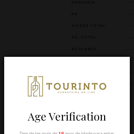
ENOLOGIA
PH
ACIDEZ TOTAL
SO₂ TOTAL
AÇÚCARES
TEOR ALCOÓLICO
VOLUME
HARMONIZAÇÃO
Age Verification
Tem de ter mais de
18
anos de idade para entar.