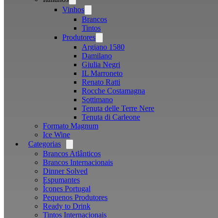
menu
Vinhos
Open
menu
Brancos
Tintos
Produtores
Open
menu
Argiano 1580
Damilano
Giulia Negri
IL Marroneto
Renato Ratti
Rocche Costamagna
Sottimano
Tenuta delle Terre Nere
Tenuta di Carleone
Formato Magnum
Ice Wine
Categorias
Open
menu
Brancos Atlânticos
Brancos Internacionais
Dinner Solved
Espumantes
Ícones Portugal
Pequenos Produtores
Ready to Drink
Tintos Internacionais