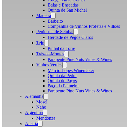
Baías e Enseadas
Quinta de San Michel
Madeira
Open
menu
Barbeito
Companhia de Vinhos Profetas e Villões
Península de Setúbal
Open
menu
Herdade de Pegos Claros
Tejo
Open
menu
Pinhal da Torre
Trás-os-Montes
Open
menu
Parapente Pine Nuts Vines & Wines
Vinhos Verdes
Open
menu
Márcio Lopes Winemaker
Quinta da Pedra
Quinta de Paços
Paço da Palmeira
Parapente Pine Nuts Vines & Wines
Alemanha
Open
menu
Mosel
Nahe
Argentina
Open
menu
Mendonza
Austria
Open