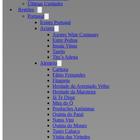
Últimas Unidades
Regiões
Open
menu
Portugal
Open
menu
Ícones Portugal
Açores
Open
menu
Azores Wine Company
Entre Pedras
Insula Vinus
Tarelo
Tito´s Adega
Alentejo
Open
menu
Cartuxa
Fábio Fernandes
Fitapreta
Herdade do Arrepiado Velho
Herdade da Maroteira
Já Te Disse
Mira do Ó
Produções Anónimas
Quinta do Paral
Natus Vini
Quinta do Mouro
Tiago Cabaço
Vinha das Virtudes