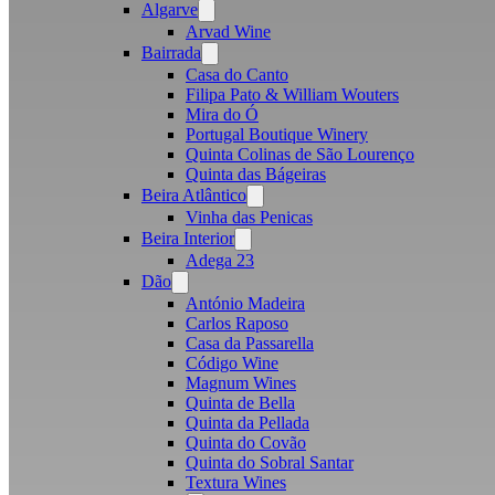
Algarve
Open
menu
Arvad Wine
Bairrada
Open
menu
Casa do Canto
Filipa Pato & William Wouters
Mira do Ó
Portugal Boutique Winery
Quinta Colinas de São Lourenço
Quinta das Bágeiras
Beira Atlântico
Open
menu
Vinha das Penicas
Beira Interior
Open
menu
Adega 23
Dão
Open
menu
António Madeira
Carlos Raposo
Casa da Passarella
Código Wine
Magnum Wines
Quinta de Bella
Quinta da Pellada
Quinta do Covão
Quinta do Sobral Santar
Textura Wines