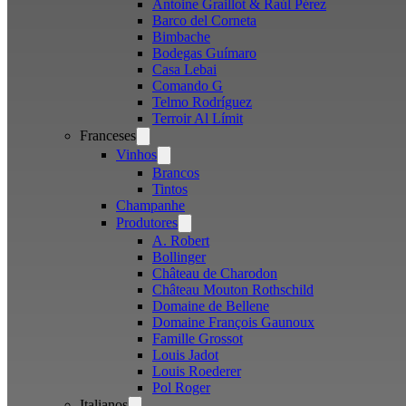
Antoine Graillot & Raúl Pérez
Barco del Corneta
Bimbache
Bodegas Guímaro
Casa Lebai
Comando G
Telmo Rodríguez
Terroir Al Límit
Franceses
Open
menu
Vinhos
Open
menu
Brancos
Tintos
Champanhe
Produtores
Open
menu
A. Robert
Bollinger
Château de Charodon
Château Mouton Rothschild
Domaine de Bellene
Domaine François Gaunoux
Famille Grossot
Louis Jadot
Louis Roederer
Pol Roger
Italianos
Open