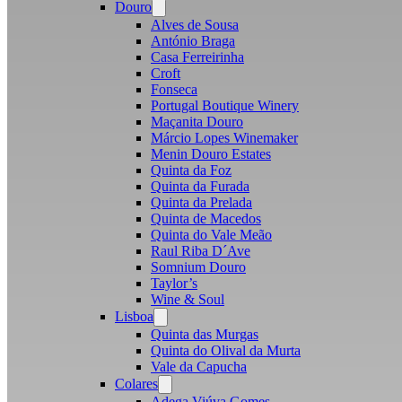
Douro
Open
menu
Alves de Sousa
António Braga
Casa Ferreirinha
Croft
Fonseca
Portugal Boutique Winery
Maçanita Douro
Márcio Lopes Winemaker
Menin Douro Estates
Quinta da Foz
Quinta da Furada
Quinta da Prelada
Quinta de Macedos
Quinta do Vale Meão
Raul Riba D´Ave
Somnium Douro
Taylor’s
Wine & Soul
Lisboa
Open
menu
Quinta das Murgas
Quinta do Olival da Murta
Vale da Capucha
Colares
Open
menu
Adega Viúva Gomes