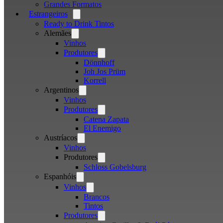
Grandes Formatos
Estrangeiros
Open
menu
Ready to Drink Tintos
Alemães
Open
menu
Vinhos
Produtores
Open
menu
Dönnhoff
Joh Jos Prüm
Korrell
Argentinos
Open
menu
Vinhos
Produtores
Open
menu
Catena Zapata
El Enemigo
Austríacos
Open
menu
Vinhos
Produtores
Open
menu
Schloss Gobelsburg
Espanhóis
Open
menu
Vinhos
Open
menu
Brancos
Tintos
Produtores
Open
menu