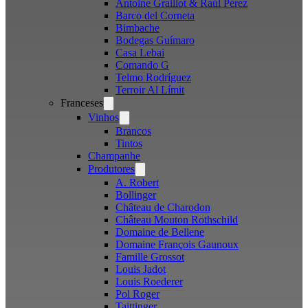
Antoine Graillot & Raúl Pérez
Barco del Corneta
Bimbache
Bodegas Guímaro
Casa Lebai
Comando G
Telmo Rodríguez
Terroir Al Límit
Franceses
Open
menu
Vinhos
Open
menu
Brancos
Tintos
Champanhe
Produtores
Open
menu
A. Robert
Bollinger
Château de Charodon
Château Mouton Rothschild
Domaine de Bellene
Domaine François Gaunoux
Famille Grossot
Louis Jadot
Louis Roederer
Pol Roger
Taittinger