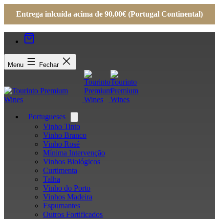
Entrega inlcuída acima de 90,00€ (Portugal Continental)
Menu
Fechar
Portugueses
Open
menu
Vinho Tinto
Vinho Branco
Vinho Rosé
Mínima Intervenção
Vinhos Biológicos
Curtimenta
Talha
Vinho do Porto
Vinhos Madeira
Espumantes
Outros Fortificados