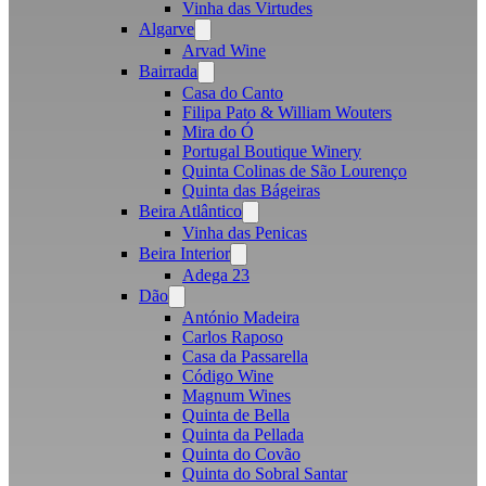
Vinha das Virtudes
Algarve
Open
menu
Arvad Wine
Bairrada
Open
menu
Casa do Canto
Filipa Pato & William Wouters
Mira do Ó
Portugal Boutique Winery
Quinta Colinas de São Lourenço
Quinta das Bágeiras
Beira Atlântico
Open
menu
Vinha das Penicas
Beira Interior
Open
menu
Adega 23
Dão
Open
menu
António Madeira
Carlos Raposo
Casa da Passarella
Código Wine
Magnum Wines
Quinta de Bella
Quinta da Pellada
Quinta do Covão
Quinta do Sobral Santar