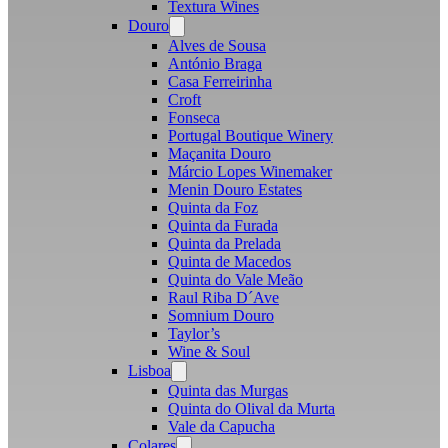
Textura Wines
Douro
Open
menu
Alves de Sousa
António Braga
Casa Ferreirinha
Croft
Fonseca
Portugal Boutique Winery
Maçanita Douro
Márcio Lopes Winemaker
Menin Douro Estates
Quinta da Foz
Quinta da Furada
Quinta da Prelada
Quinta de Macedos
Quinta do Vale Meão
Raul Riba D´Ave
Somnium Douro
Taylor’s
Wine & Soul
Lisboa
Open
menu
Quinta das Murgas
Quinta do Olival da Murta
Vale da Capucha
Colares
Open