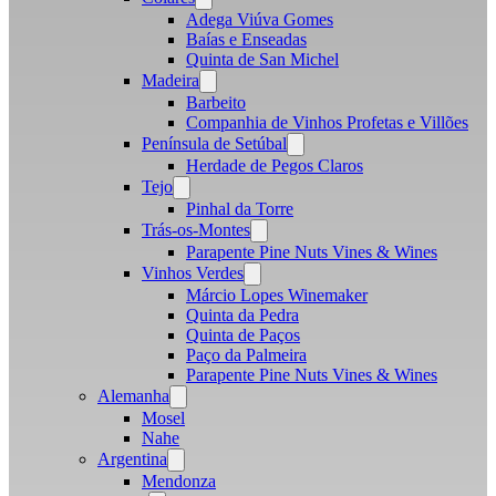
menu
Adega Viúva Gomes
Baías e Enseadas
Quinta de San Michel
Madeira
Open
menu
Barbeito
Companhia de Vinhos Profetas e Villões
Península de Setúbal
Open
menu
Herdade de Pegos Claros
Tejo
Open
menu
Pinhal da Torre
Trás-os-Montes
Open
menu
Parapente Pine Nuts Vines & Wines
Vinhos Verdes
Open
menu
Márcio Lopes Winemaker
Quinta da Pedra
Quinta de Paços
Paço da Palmeira
Parapente Pine Nuts Vines & Wines
Alemanha
Open
menu
Mosel
Nahe
Argentina
Open
menu
Mendonza