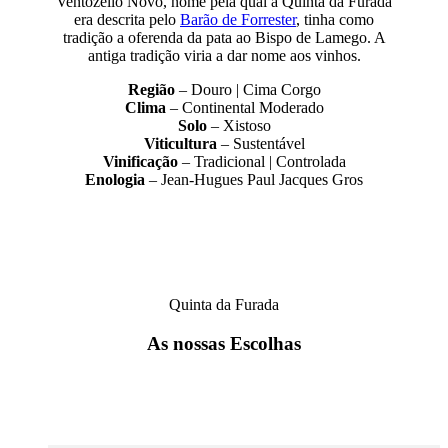
Ventozello Novo, nome pela qual a Quinta da Furada
era descrita pelo
Barão de Forrester
, tinha como
tradição a oferenda da pata ao Bispo de Lamego. A
antiga tradição viria a dar nome aos vinhos.
Região
– Douro | Cima Corgo
Clima
– Continental Moderado
Solo
– Xistoso
Viticultura
– Sustentável
Vinificação
– Tradicional | Controlada
Enologia
– Jean-Hugues Paul Jacques Gros
Quinta da Furada
As nossas Escolhas