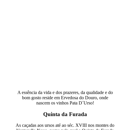
Com uma forte ligação e fascínio pelo Alto Douro Vinhateiro, os
vinhos são produzidos com o mais profundo respeito do bem fazer
dos antigos, tradições que mantemos e seguimos religiosamente.
Foi o esforço, dedicação e paixão do seu proprietário, que se tornou
possível a produção dos fascinantes vinhos Pata D’urso, cuja
história e tradição deu origem ao nome dos seus vinhos.
A essência da vida e dos prazeres, da qualidade e do
bom gosto reside em Ervedosa do Douro, onde
nascem os vinhos Pata D´Urso!
Quinta da Furada
As caçadas aos ursos até ao séc. XVIII nos montes do