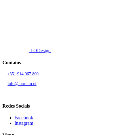
Fornecemos um serviço de curadoria personalizado, contacto de
proximidade, e entrega eficiente.
© 2026 TOURINTO.
Todos os direitos reservados.
Developed by
LODesign
Contatos
T.
+351 914 067 800
Chamada para rede móvel nacional
E.
info@tourinto.pt
LISBOA, PORTUGAL
Redes Sociais
Facebook
Instagram