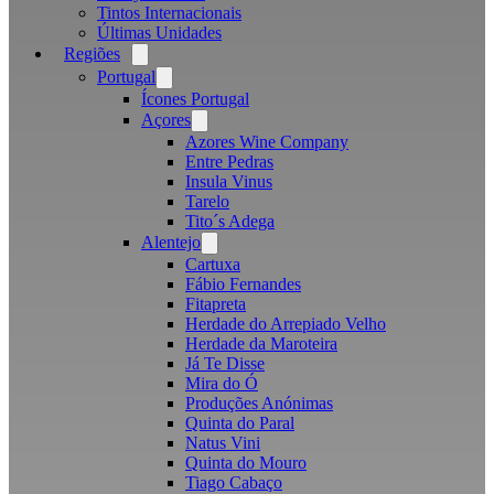
Tintos Internacionais
Últimas Unidades
Regiões
Open
menu
Portugal
Open
menu
Ícones Portugal
Açores
Open
menu
Azores Wine Company
Entre Pedras
Insula Vinus
Tarelo
Tito´s Adega
Alentejo
Open
menu
Cartuxa
Fábio Fernandes
Fitapreta
Herdade do Arrepiado Velho
Herdade da Maroteira
Já Te Disse
Mira do Ó
Produções Anónimas
Quinta do Paral
Natus Vini
Quinta do Mouro
Tiago Cabaço