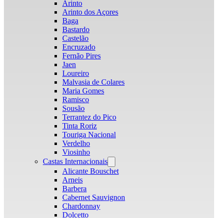
Arinto
Arinto dos Açores
Baga
Bastardo
Castelão
Encruzado
Fernão Pires
Jaen
Loureiro
Malvasia de Colares
Maria Gomes
Ramisco
Sousão
Terrantez do Pico
Tinta Roriz
Touriga Nacional
Verdelho
Viosinho
Castas Internacionais
Open
menu
Alicante Bouschet
Arneis
Barbera
Cabernet Sauvignon
Chardonnay
Dolcetto