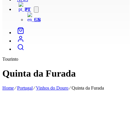
PT
Open
menu
EN
Tourinto
Quinta da Furada
Home
⁄
Portugal
⁄
Vinhos do Douro
⁄
Quinta da Furada
A Quinta da Furada é propriedade da mesma família há pelo menos
sete gerações, onde encontramos, provavelmente, as mais antigas
vinhas do alto Douro vinhateiro. Resistentes à devastação
catastrófica provocada pela filoxera no final do século XIX, a
Quinta da Furada apresenta uma história de resistência
surpreendente.