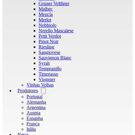
Gruner Veltliner
Malbec
Mencía
Merlot
Nebbiolo
Nerello Mascalese
Petit Verdot
Pinot Noir
Riesling
Sangiovese
Sauvignon Blanc
Syrah
Tempranillo
Timorasso
Viognier
Vinhas Velhas
Produtores
Open
menu
Portugal
Alemanha
Argentina
Austria
Espanha
França
Itália
News