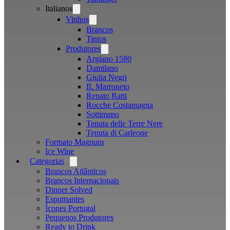
Italianos
Open
menu
Vinhos
Open
menu
Brancos
Tintos
Produtores
Open
menu
Argiano 1580
Damilano
Giulia Negri
IL Marroneto
Renato Ratti
Rocche Costamagna
Sottimano
Tenuta delle Terre Nere
Tenuta di Carleone
Formato Magnum
Ice Wine
Categorias
Open
menu
Brancos Atlânticos
Brancos Internacionais
Dinner Solved
Espumantes
Ícones Portugal
Pequenos Produtores
Ready to Drink