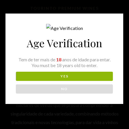
TOURINTO PREMIUM WINES
Pinhal da Torre
Home
⁄
Produtores
⁄
Tejo
⁄
Pinhal da Torre
Age Verification
A Pinhal da Torre foi fundada em 1947 e dedica-se à
Tem de ter mais de
18
anos de idade para entar.
produção de vinhos de alta qualidade, com caráter
You must be 18 years old to enter.
distintivo e artesanal, resultado da paixão e da
YES
experiência adquirida ao longo de várias gerações.
NO
Localizado na Região do Tejo, é ao longo dos 43
hectares de vinhas que se procura compreender a
singularidade de cada variedade, combinando métodos
tradicionais e novas tecnologias, para dar vida a vinhos