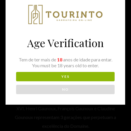
Gaunoux
Home
⁄
Produtores
⁄
França
⁄
Domaine François
Gaunoux
Age Verification
O Domaine François Gaunoux é um domaine familiar
Tem de ter mais de
18
anos de idade para entar.
em Meursault na Borgonha, com cerca de 10 hectares
You must be 18 years old to enter.
de vinhas nas melhores denominações de origem, como
YES
Meursault, Pommard, Volnay e Beaune.
NO
A família Gaunoux vive na Côte d'Or desde o século
XVI. Henri Gaunoux, François Gaunoux e Claudine
Gounoux representam 3 gerações que perpetuam a
excelência do Domaine.