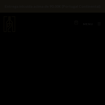
Entrega inlcuída acima de 90,00€ (Portugal Continental)
MENU