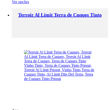
This
Ver opções
product
has
Terroir Al Límit Terra de Cuques Tinto
multiple
variants.
The
options
may
be
chosen
on
the
product
page