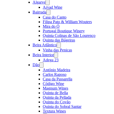
Algarve
Open
menu
Arvad Wine
Bairrada
Open
menu
Casa do Canto
Filipa Pato & William Wouters
Mira do Ó
Portugal Boutique Winery
Quinta Colinas de São Lourenço
Quinta das Bágeiras
Beira Atlântico
Open
menu
Vinha das Penicas
Beira Interior
Open
menu
Adega 23
Dão
Open
menu
António Madeira
Carlos Raposo
Casa da Passarella
Código Wine
Magnum Wines
Quinta de Bella
Quinta da Pellada
Quinta do Covão
Quinta do Sobral Santar
Textura Wines