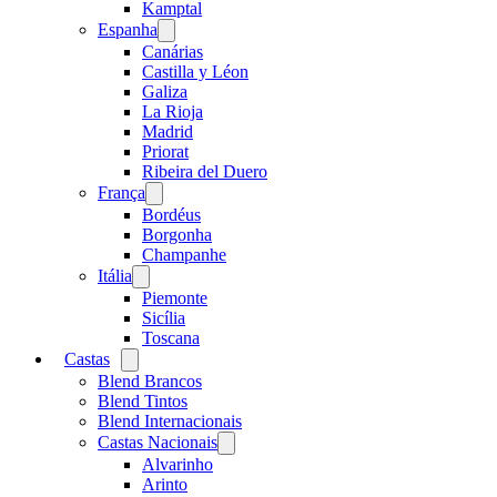
menu
Kamptal
Espanha
Open
menu
Canárias
Castilla y Léon
Galiza
La Rioja
Madrid
Priorat
Ribeira del Duero
França
Open
menu
Bordéus
Borgonha
Champanhe
Itália
Open
menu
Piemonte
Sicília
Toscana
Castas
Open
menu
Blend Brancos
Blend Tintos
Blend Internacionais
Castas Nacionais
Open
menu
Alvarinho
Arinto