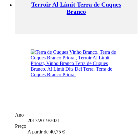
Terroir Al Límit Terra de Cuques
multiple
variants.
Branco
The
options
may
be
chosen
on
the
product
page
Ano
2017/2019/2021
Preço
A partir de
40,75
€