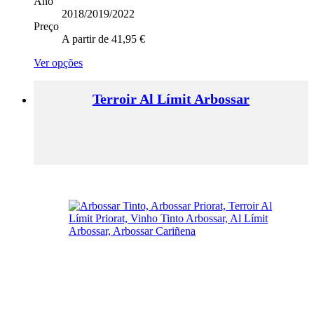
Ano
2018/2019/2022
Preço
A partir de
41,95
€
This
Ver opções
product
has
Terroir Al Límit Arbossar
multiple
variants.
The
options
may
be
chosen
on
the
product
page