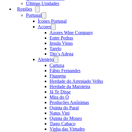
Últimas Unidades
Regiões
Open
menu
Portugal
Open
menu
Ícones Portugal
Açores
Open
menu
Azores Wine Company
Entre Pedras
Insula Vinus
Tarelo
Tito´s Adega
Alentejo
Open
menu
Cartuxa
Fábio Fernandes
Fitapreta
Herdade do Arrepiado Velho
Herdade da Maroteira
Já Te Disse
Mira do Ó
Produções Anónimas
Quinta do Paral
Natus Vini
Quinta do Mouro
Tiago Cabaço
Vinha das Virtudes