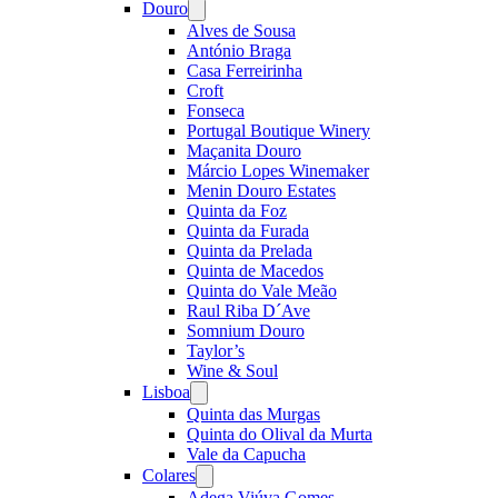
Douro
Open
menu
Alves de Sousa
António Braga
Casa Ferreirinha
Croft
Fonseca
Portugal Boutique Winery
Maçanita Douro
Márcio Lopes Winemaker
Menin Douro Estates
Quinta da Foz
Quinta da Furada
Quinta da Prelada
Quinta de Macedos
Quinta do Vale Meão
Raul Riba D´Ave
Somnium Douro
Taylor’s
Wine & Soul
Lisboa
Open
menu
Quinta das Murgas
Quinta do Olival da Murta
Vale da Capucha
Colares
Open
menu
Adega Viúva Gomes