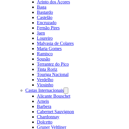
Arinto dos Açores
Baga
Bastardo
Castelão
Encruzado
Fernão Pires
Jaen
Loureiro
Malvasia de Colares
Maria Gomes
Ramisco
Sousão
Terrantez do Pico
Tinta Roriz
Touriga Nacional
Verdelho
Viosinho
Castas Internacionais
Open
menu
Alicante Bouschet
Arneis
Barbera
Cabernet Sauvignon
Chardonnay
Dolcetto
Gruner Veltliner