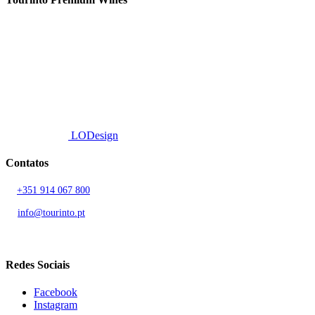
Fornecemos um serviço de curadoria personalizado, contacto de
proximidade, e entrega eficiente.
© 2026 TOURINTO.
Todos os direitos reservados.
Developed by
LODesign
Contatos
T.
+351 914 067 800
Chamada para rede móvel nacional
E.
info@tourinto.pt
LISBOA, PORTUGAL
Redes Sociais
Facebook
Instagram