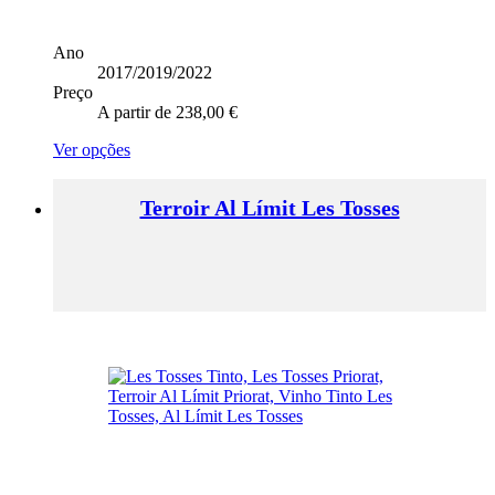
Ano
2017/2019/2022
Preço
A partir de
238,00
€
This
Ver opções
product
has
Terroir Al Límit Les Tosses
multiple
variants.
The
options
may
be
chosen
on
the
product
page