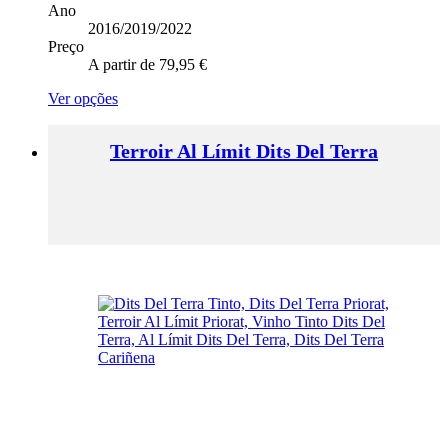
Ano
2016/2019/2022
Preço
A partir de
79,95
€
This
Ver opções
product
has
Terroir Al Límit Dits Del Terra
multiple
variants.
The
options
may
be
chosen
on
the
product
page