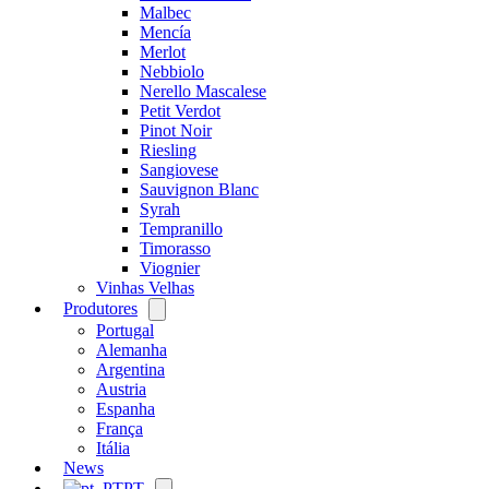
Malbec
Mencía
Merlot
Nebbiolo
Nerello Mascalese
Petit Verdot
Pinot Noir
Riesling
Sangiovese
Sauvignon Blanc
Syrah
Tempranillo
Timorasso
Viognier
Vinhas Velhas
Produtores
Open
menu
Portugal
Alemanha
Argentina
Austria
Espanha
França
Itália
News
PT
Open