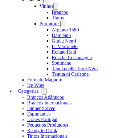
menu
Vinhos
Open
menu
Brancos
Tintos
Produtores
Open
menu
Argiano 1580
Damilano
Giulia Negri
IL Marroneto
Renato Ratti
Rocche Costamagna
Sottimano
Tenuta delle Terre Nere
Tenuta di Carleone
Formato Magnum
Ice Wine
Categorias
Open
menu
Brancos Atlânticos
Brancos Internacionais
Dinner Solved
Espumantes
Ícones Portugal
Pequenos Produtores
Ready to Drink
Tintos Internacionais