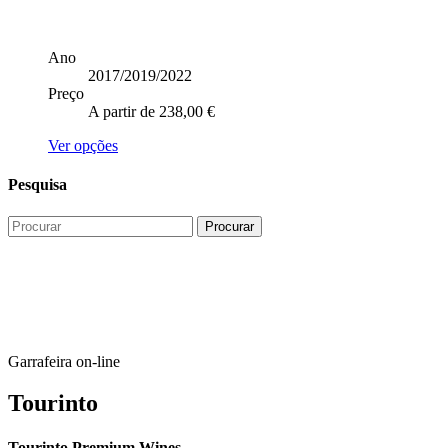
Ano
2017/2019/2022
Preço
A partir de
238,00
€
This
Ver opções
product
has
Pesquisa
multiple
variants.
The
options
may
be
chosen
on
the
product
Garrafeira on-line
page
Tourinto
Tourinto Premium Wines