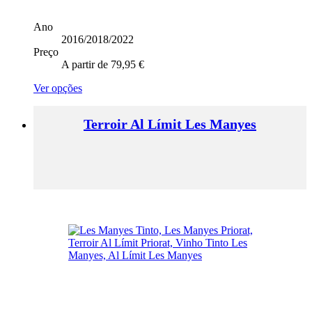
Ano
2016/2018/2022
Preço
A partir de
79,95
€
This
Ver opções
product
has
Terroir Al Límit Les Manyes
multiple
variants.
The
options
may
be
chosen
on
the
product
page