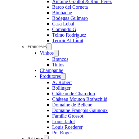
Antoine Graillot & Raúl Pérez
Barco del Corneta
Bimbache
Bodegas Guímaro
Casa Lebai
Comando G
Telmo Rodríguez
Terroir Al Límit
Franceses
Open
menu
Vinhos
Open
menu
Brancos
Tintos
Champanhe
Produtores
Open
menu
A. Robert
Bollinger
Château de Charodon
Château Mouton Rothschild
Domaine de Bellene
Domaine François Gaunoux
Famille Grossot
Louis Jadot
Louis Roederer
Pol Roger
Italianos
Open