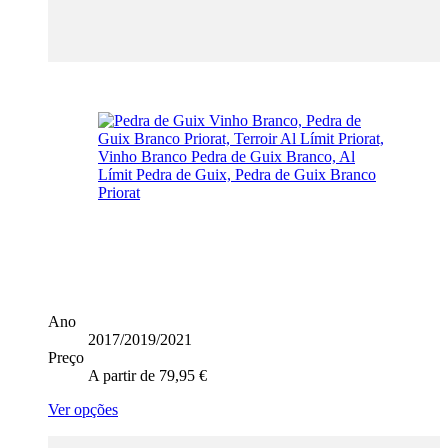
Ano
2017/2019/2021
Preço
A partir de
79,95
€
This
Ver opções
product
has