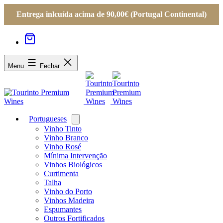
Entrega inlcuída acima de 90,00€ (Portugal Continental)
Menu
Fechar
Portugueses
Open
menu
Vinho Tinto
Vinho Branco
Vinho Rosé
Mínima Intervenção
Vinhos Biológicos
Curtimenta
Talha
Vinho do Porto
Vinhos Madeira
Espumantes
Outros Fortificados