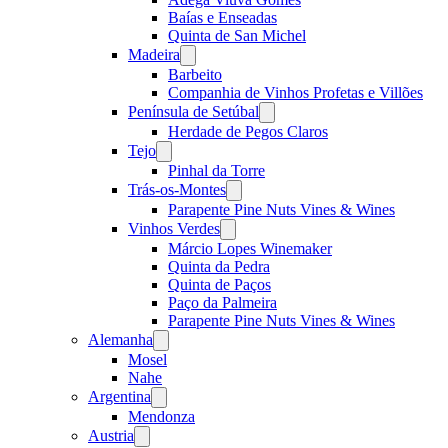
Baías e Enseadas
Quinta de San Michel
Madeira
Open
menu
Barbeito
Companhia de Vinhos Profetas e Villões
Península de Setúbal
Open
menu
Herdade de Pegos Claros
Tejo
Open
menu
Pinhal da Torre
Trás-os-Montes
Open
menu
Parapente Pine Nuts Vines & Wines
Vinhos Verdes
Open
menu
Márcio Lopes Winemaker
Quinta da Pedra
Quinta de Paços
Paço da Palmeira
Parapente Pine Nuts Vines & Wines
Alemanha
Open
menu
Mosel
Nahe
Argentina
Open
menu
Mendonza
Austria
Open