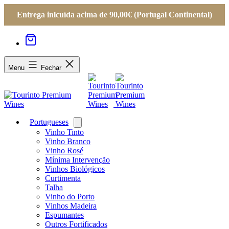
Entrega inlcuída acima de 90,00€ (Portugal Continental)
Menu
Fechar
Portugueses
Open
menu
Vinho Tinto
Vinho Branco
Vinho Rosé
Mínima Intervenção
Vinhos Biológicos
Curtimenta
Talha
Vinho do Porto
Vinhos Madeira
Espumantes
Outros Fortificados