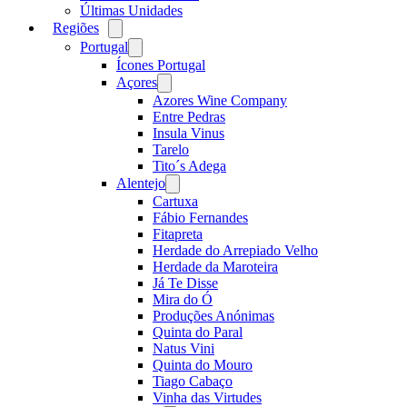
Últimas Unidades
Regiões
Open
menu
Portugal
Open
menu
Ícones Portugal
Açores
Open
menu
Azores Wine Company
Entre Pedras
Insula Vinus
Tarelo
Tito´s Adega
Alentejo
Open
menu
Cartuxa
Fábio Fernandes
Fitapreta
Herdade do Arrepiado Velho
Herdade da Maroteira
Já Te Disse
Mira do Ó
Produções Anónimas
Quinta do Paral
Natus Vini
Quinta do Mouro
Tiago Cabaço
Vinha das Virtudes