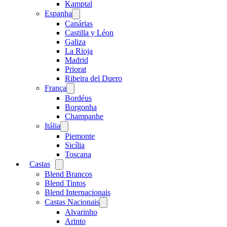
menu
Kamptal
Espanha
Open
menu
Canárias
Castilla y Léon
Galiza
La Rioja
Madrid
Priorat
Ribeira del Duero
França
Open
menu
Bordéus
Borgonha
Champanhe
Itália
Open
menu
Piemonte
Sicília
Toscana
Castas
Open
menu
Blend Brancos
Blend Tintos
Blend Internacionais
Castas Nacionais
Open
menu
Alvarinho
Arinto