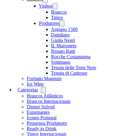
menu
Vinhos
Open
menu
Brancos
Tintos
Produtores
Open
menu
Argiano 1580
Damilano
Giulia Negri
IL Marroneto
Renato Ratti
Rocche Costamagna
Sottimano
Tenuta delle Terre Nere
Tenuta di Carleone
Formato Magnum
Ice Wine
Categorias
Open
menu
Brancos Atlânticos
Brancos Internacionais
Dinner Solved
Espumantes
Ícones Portugal
Pequenos Produtores
Ready to Drink
Tintos Internacionais