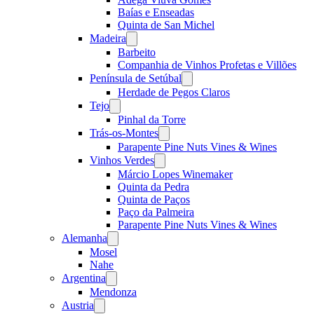
Baías e Enseadas
Quinta de San Michel
Madeira
Open
menu
Barbeito
Companhia de Vinhos Profetas e Villões
Península de Setúbal
Open
menu
Herdade de Pegos Claros
Tejo
Open
menu
Pinhal da Torre
Trás-os-Montes
Open
menu
Parapente Pine Nuts Vines & Wines
Vinhos Verdes
Open
menu
Márcio Lopes Winemaker
Quinta da Pedra
Quinta de Paços
Paço da Palmeira
Parapente Pine Nuts Vines & Wines
Alemanha
Open
menu
Mosel
Nahe
Argentina
Open
menu
Mendonza
Austria
Open