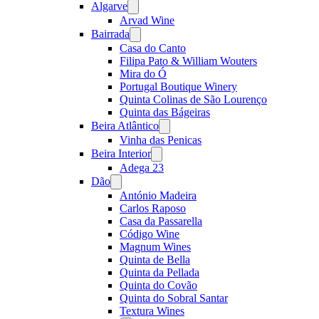
Algarve
Open
menu
Arvad Wine
Bairrada
Open
menu
Casa do Canto
Filipa Pato & William Wouters
Mira do Ó
Portugal Boutique Winery
Quinta Colinas de São Lourenço
Quinta das Bágeiras
Beira Atlântico
Open
menu
Vinha das Penicas
Beira Interior
Open
menu
Adega 23
Dão
Open
menu
António Madeira
Carlos Raposo
Casa da Passarella
Código Wine
Magnum Wines
Quinta de Bella
Quinta da Pellada
Quinta do Covão
Quinta do Sobral Santar
Textura Wines