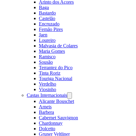
Arinto dos Açores
Baga
Bastardo
Castelão
Encruzado
Fernão Pires
Jaen
Loureiro
Malvasia de Colares
Maria Gomes
Ramisco
Sousão
Terrantez do Pico
Tinta Roriz
Touriga Nacional
Verdelho
Viosinho
Castas Internacionais
Open
menu
Alicante Bouschet
Arneis
Barbera
Cabernet Sauvignon
Chardonnay
Dolcetto
Gruner Veltliner