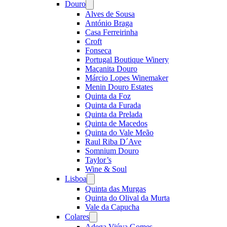
Douro
Open
menu
Alves de Sousa
António Braga
Casa Ferreirinha
Croft
Fonseca
Portugal Boutique Winery
Maçanita Douro
Márcio Lopes Winemaker
Menin Douro Estates
Quinta da Foz
Quinta da Furada
Quinta da Prelada
Quinta de Macedos
Quinta do Vale Meão
Raul Riba D´Ave
Somnium Douro
Taylor’s
Wine & Soul
Lisboa
Open
menu
Quinta das Murgas
Quinta do Olival da Murta
Vale da Capucha
Colares
Open
menu
Adega Viúva Gomes