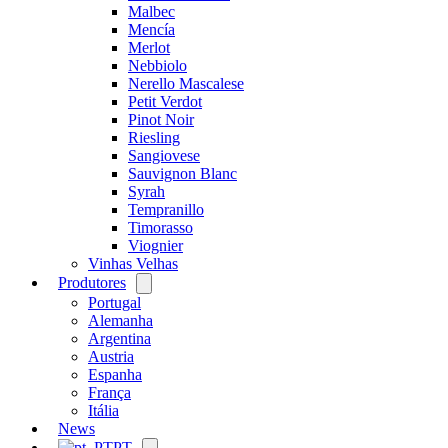
Malbec
Mencía
Merlot
Nebbiolo
Nerello Mascalese
Petit Verdot
Pinot Noir
Riesling
Sangiovese
Sauvignon Blanc
Syrah
Tempranillo
Timorasso
Viognier
Vinhas Velhas
Produtores
Open
menu
Portugal
Alemanha
Argentina
Austria
Espanha
França
Itália
News
PT
Open