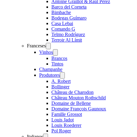
Antoine Graillot & Raúl Pérez
Barco del Corneta
Bimbache
Bodegas Guímaro
Casa Lebai
Comando G
Telmo Rodríguez
Terroir Al Límit
Franceses
Open
menu
Vinhos
Open
menu
Brancos
Tintos
Champanhe
Produtores
Open
menu
A. Robert
Bollinger
Château de Charodon
Château Mouton Rothschild
Domaine de Bellene
Domaine François Gaunoux
Famille Grossot
Louis Jadot
Louis Roederer
Pol Roger
Italianos
Open