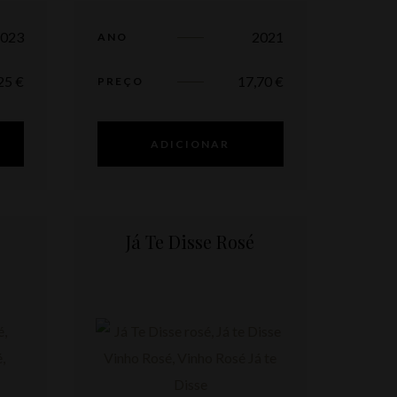
2023
2021
ANO
,25
€
17,70
€
PREÇO
ADICIONAR
Já Te Disse Rosé