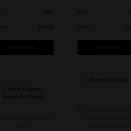
2022
O
ANO
13,20
€
23
EÇO
PREÇO
ADICIONAR
ADICIONAR
Liberalitas Rosé
Carlos Raposo
Impecável Rosé