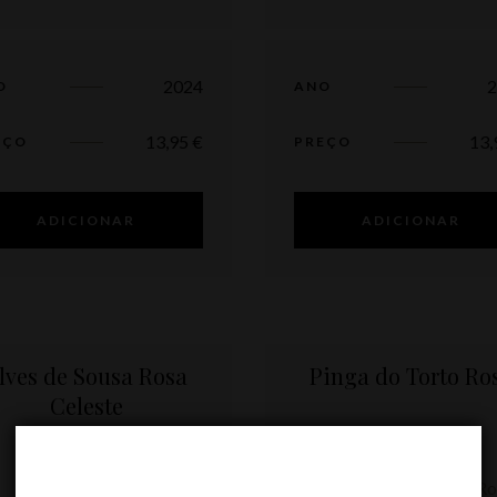
2024
O
ANO
13,95
€
13
EÇO
PREÇO
ADICIONAR
ADICIONAR
lves de Sousa Rosa
Pinga do Torto Ro
Celeste