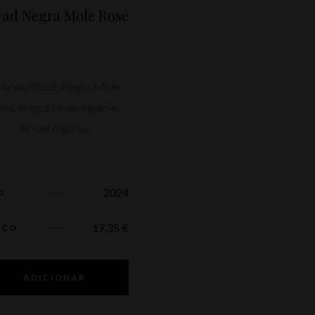
vad Negra Mole Rosé
2024
O
17,35
€
EÇO
ADICIONAR