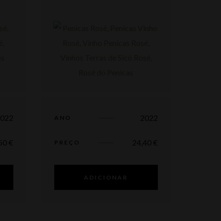
2022
2022
ANO
,50
€
24,40
€
PREÇO
ADICIONAR