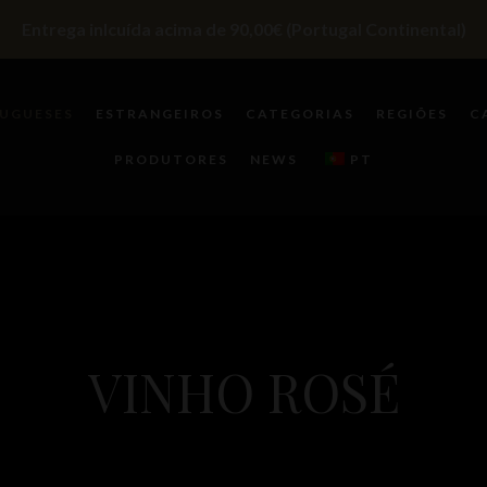
Entrega inlcuída acima de 90,00€ (Portugal Continental)
UGUESES
ESTRANGEIROS
CATEGORIAS
REGIÕES
C
PRODUTORES
NEWS
PT
VINHO ROSÉ