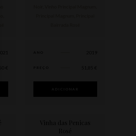
2021
2019
ANO
,50
€
51,85
€
PREÇO
ADICIONAR
é
Vinha das Penicas
Rosé