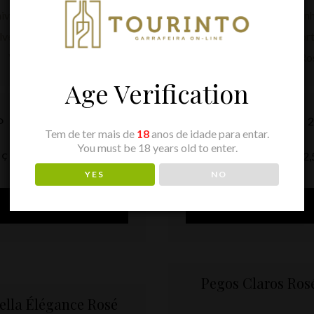
Age Verification
2020
O
ANO
Tem de ter mais de
18
anos de idade para entar.
You must be 18 years old to enter.
59,15
€
12
EÇO
PREÇO
YES
NO
ADICIONAR
ADICIONAR
Pegos Claros Ros
ella Élégance Rosé