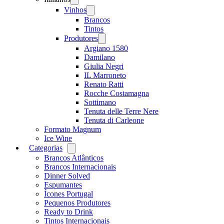
menu
Vinhos
Open
menu
Brancos
Tintos
Produtores
Open
menu
Argiano 1580
Damilano
Giulia Negri
IL Marroneto
Renato Ratti
Rocche Costamagna
Sottimano
Tenuta delle Terre Nere
Tenuta di Carleone
Formato Magnum
Ice Wine
Categorias
Open
menu
Brancos Atlânticos
Brancos Internacionais
Dinner Solved
Espumantes
Ícones Portugal
Pequenos Produtores
Ready to Drink
Tintos Internacionais