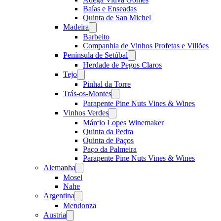
Baías e Enseadas
Quinta de San Michel
Madeira
Open
menu
Barbeito
Companhia de Vinhos Profetas e Villões
Península de Setúbal
Open
menu
Herdade de Pegos Claros
Tejo
Open
menu
Pinhal da Torre
Trás-os-Montes
Open
menu
Parapente Pine Nuts Vines & Wines
Vinhos Verdes
Open
menu
Márcio Lopes Winemaker
Quinta da Pedra
Quinta de Paços
Paço da Palmeira
Parapente Pine Nuts Vines & Wines
Alemanha
Open
menu
Mosel
Nahe
Argentina
Open
menu
Mendonza
Austria
Open