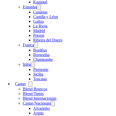
menu
Kamptal
Espanha
Open
menu
Canárias
Castilla y Léon
Galiza
La Rioja
Madrid
Priorat
Ribeira del Duero
França
Open
menu
Bordéus
Borgonha
Champanhe
Itália
Open
menu
Piemonte
Sicília
Toscana
Castas
Open
menu
Blend Brancos
Blend Tintos
Blend Internacionais
Castas Nacionais
Open
menu
Alvarinho
Arinto