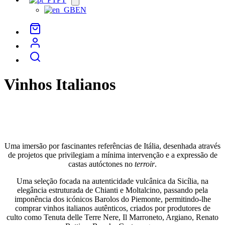
menu
EN
Vinhos Italianos
Vinhos Italianos – A Identidade do
Terroir
Italiano
Uma imersão por fascinantes referências de Itália, desenhada através
de projetos que privilegiam a mínima intervenção e a expressão de
castas autóctones no
terroir
.
Uma seleção focada na autenticidade vulcânica da Sicília, na
elegância estruturada de Chianti e Moltalcino, passando pela
imponência dos icónicos Barolos do Piemonte, permitindo-lhe
comprar vinhos italianos autênticos, criados por produtores de
culto como Tenuta delle Terre Nere, Il Marroneto, Argiano, Renato