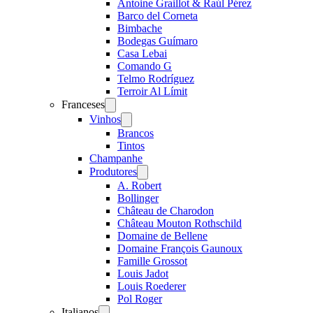
Antoine Graillot & Raúl Pérez
Barco del Corneta
Bimbache
Bodegas Guímaro
Casa Lebai
Comando G
Telmo Rodríguez
Terroir Al Límit
Franceses
Open
menu
Vinhos
Open
menu
Brancos
Tintos
Champanhe
Produtores
Open
menu
A. Robert
Bollinger
Château de Charodon
Château Mouton Rothschild
Domaine de Bellene
Domaine François Gaunoux
Famille Grossot
Louis Jadot
Louis Roederer
Pol Roger
Italianos
Open