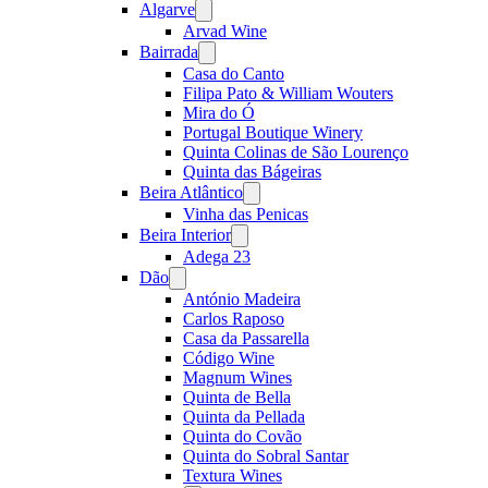
Algarve
Open
menu
Arvad Wine
Bairrada
Open
menu
Casa do Canto
Filipa Pato & William Wouters
Mira do Ó
Portugal Boutique Winery
Quinta Colinas de São Lourenço
Quinta das Bágeiras
Beira Atlântico
Open
menu
Vinha das Penicas
Beira Interior
Open
menu
Adega 23
Dão
Open
menu
António Madeira
Carlos Raposo
Casa da Passarella
Código Wine
Magnum Wines
Quinta de Bella
Quinta da Pellada
Quinta do Covão
Quinta do Sobral Santar
Textura Wines