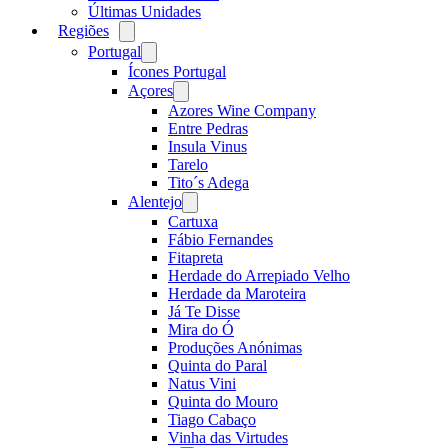
Últimas Unidades
Regiões
Open
menu
Portugal
Open
menu
Ícones Portugal
Açores
Open
menu
Azores Wine Company
Entre Pedras
Insula Vinus
Tarelo
Tito´s Adega
Alentejo
Open
menu
Cartuxa
Fábio Fernandes
Fitapreta
Herdade do Arrepiado Velho
Herdade da Maroteira
Já Te Disse
Mira do Ó
Produções Anónimas
Quinta do Paral
Natus Vini
Quinta do Mouro
Tiago Cabaço
Vinha das Virtudes