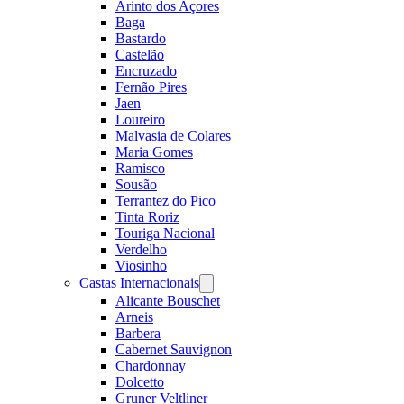
Arinto dos Açores
Baga
Bastardo
Castelão
Encruzado
Fernão Pires
Jaen
Loureiro
Malvasia de Colares
Maria Gomes
Ramisco
Sousão
Terrantez do Pico
Tinta Roriz
Touriga Nacional
Verdelho
Viosinho
Castas Internacionais
Open
menu
Alicante Bouschet
Arneis
Barbera
Cabernet Sauvignon
Chardonnay
Dolcetto
Gruner Veltliner