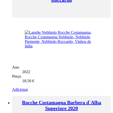
Ano
2022
Preço
18,50
€
Adicionar
Rocche Costamagna Barbera d´Alba
Superiore 2020