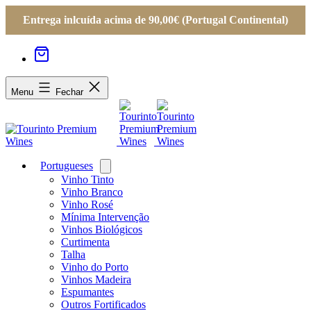
Entrega inlcuída acima de 90,00€ (Portugal Continental)
Menu
Fechar
Portugueses
Open
menu
Vinho Tinto
Vinho Branco
Vinho Rosé
Mínima Intervenção
Vinhos Biológicos
Curtimenta
Talha
Vinho do Porto
Vinhos Madeira
Espumantes
Outros Fortificados