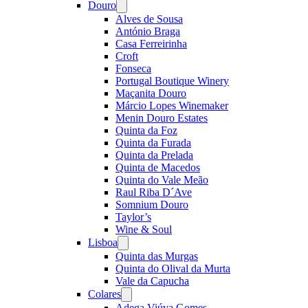
Douro
Open
menu
Alves de Sousa
António Braga
Casa Ferreirinha
Croft
Fonseca
Portugal Boutique Winery
Maçanita Douro
Márcio Lopes Winemaker
Menin Douro Estates
Quinta da Foz
Quinta da Furada
Quinta da Prelada
Quinta de Macedos
Quinta do Vale Meão
Raul Riba D´Ave
Somnium Douro
Taylor’s
Wine & Soul
Lisboa
Open
menu
Quinta das Murgas
Quinta do Olival da Murta
Vale da Capucha
Colares
Open
menu
Adega Viúva Gomes