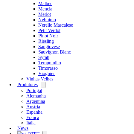
Malbec
Mencía
Merlot
Nebbiolo
Nerello Mascalese
Petit Verdot
Pinot Noir
Riesling
Sangiovese
Sauvignon Blanc
Syrah
Tempranillo
Timorasso
Viognier
Vinhas Velhas
Produtores
Open
menu
Portugal
Alemanha
Argentina
Austria
Espanha
França
Itália
News
PT
Open