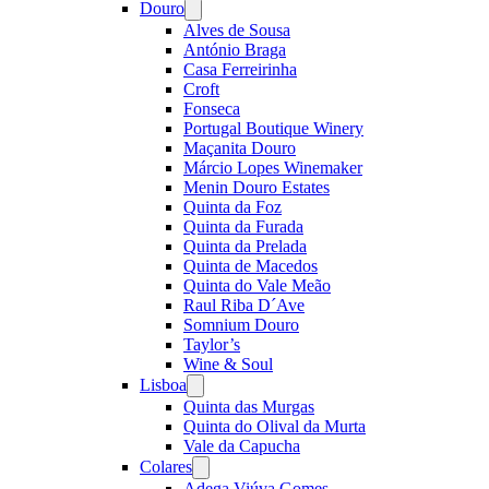
Douro
Open
menu
Alves de Sousa
António Braga
Casa Ferreirinha
Croft
Fonseca
Portugal Boutique Winery
Maçanita Douro
Márcio Lopes Winemaker
Menin Douro Estates
Quinta da Foz
Quinta da Furada
Quinta da Prelada
Quinta de Macedos
Quinta do Vale Meão
Raul Riba D´Ave
Somnium Douro
Taylor’s
Wine & Soul
Lisboa
Open
menu
Quinta das Murgas
Quinta do Olival da Murta
Vale da Capucha
Colares
Open
menu
Adega Viúva Gomes