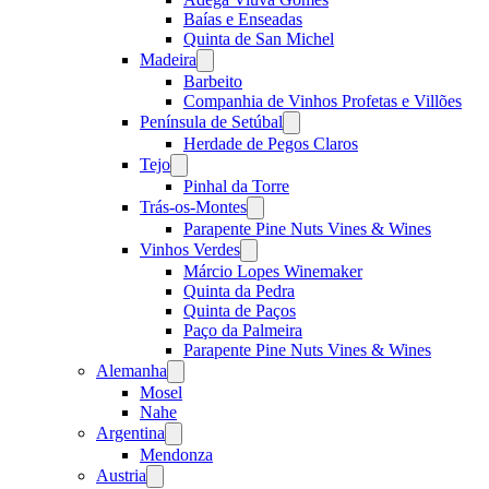
Baías e Enseadas
Quinta de San Michel
Madeira
Open
menu
Barbeito
Companhia de Vinhos Profetas e Villões
Península de Setúbal
Open
menu
Herdade de Pegos Claros
Tejo
Open
menu
Pinhal da Torre
Trás-os-Montes
Open
menu
Parapente Pine Nuts Vines & Wines
Vinhos Verdes
Open
menu
Márcio Lopes Winemaker
Quinta da Pedra
Quinta de Paços
Paço da Palmeira
Parapente Pine Nuts Vines & Wines
Alemanha
Open
menu
Mosel
Nahe
Argentina
Open
menu
Mendonza
Austria
Open