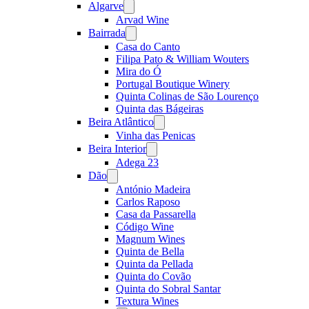
Algarve
Open
menu
Arvad Wine
Bairrada
Open
menu
Casa do Canto
Filipa Pato & William Wouters
Mira do Ó
Portugal Boutique Winery
Quinta Colinas de São Lourenço
Quinta das Bágeiras
Beira Atlântico
Open
menu
Vinha das Penicas
Beira Interior
Open
menu
Adega 23
Dão
Open
menu
António Madeira
Carlos Raposo
Casa da Passarella
Código Wine
Magnum Wines
Quinta de Bella
Quinta da Pellada
Quinta do Covão
Quinta do Sobral Santar
Textura Wines