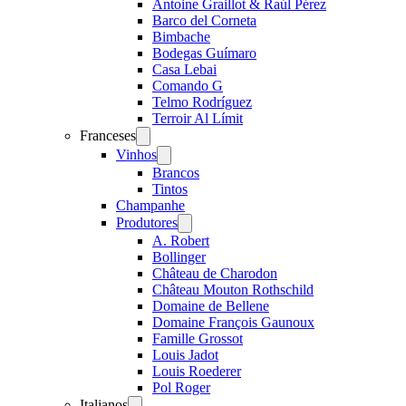
Antoine Graillot & Raúl Pérez
Barco del Corneta
Bimbache
Bodegas Guímaro
Casa Lebai
Comando G
Telmo Rodríguez
Terroir Al Límit
Franceses
Open
menu
Vinhos
Open
menu
Brancos
Tintos
Champanhe
Produtores
Open
menu
A. Robert
Bollinger
Château de Charodon
Château Mouton Rothschild
Domaine de Bellene
Domaine François Gaunoux
Famille Grossot
Louis Jadot
Louis Roederer
Pol Roger
Italianos
Open