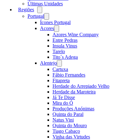
Últimas Unidades
Regiões
Open
menu
Portugal
Open
menu
Ícones Portugal
Açores
Open
menu
Azores Wine Company
Entre Pedras
Insula Vinus
Tarelo
Tito´s Adega
Alentejo
Open
menu
Cartuxa
Fábio Fernandes
Fitapreta
Herdade do Arrepiado Velho
Herdade da Maroteira
Já Te Disse
Mira do Ó
Produções Anónimas
Quinta do Paral
Natus Vini
Quinta do Mouro
Tiago Cabaço
Vinha das Virtudes