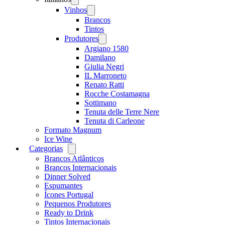
menu
Vinhos
Open
menu
Brancos
Tintos
Produtores
Open
menu
Argiano 1580
Damilano
Giulia Negri
IL Marroneto
Renato Ratti
Rocche Costamagna
Sottimano
Tenuta delle Terre Nere
Tenuta di Carleone
Formato Magnum
Ice Wine
Categorias
Open
menu
Brancos Atlânticos
Brancos Internacionais
Dinner Solved
Espumantes
Ícones Portugal
Pequenos Produtores
Ready to Drink
Tintos Internacionais