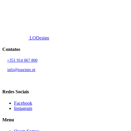
© 2026 TOURINTO.
Todos os direitos reservados.
Developed by
LODesign
Contatos
T.
+351 914 067 800
Chamada para rede móvel nacional
E.
info@tourinto.pt
LISBOA, PORTUGAL
Redes Sociais
Facebook
Instagram
Menu