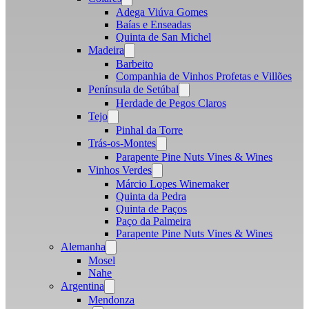
menu
Adega Viúva Gomes
Baías e Enseadas
Quinta de San Michel
Madeira
Open
menu
Barbeito
Companhia de Vinhos Profetas e Villões
Península de Setúbal
Open
menu
Herdade de Pegos Claros
Tejo
Open
menu
Pinhal da Torre
Trás-os-Montes
Open
menu
Parapente Pine Nuts Vines & Wines
Vinhos Verdes
Open
menu
Márcio Lopes Winemaker
Quinta da Pedra
Quinta de Paços
Paço da Palmeira
Parapente Pine Nuts Vines & Wines
Alemanha
Open
menu
Mosel
Nahe
Argentina
Open
menu
Mendonza