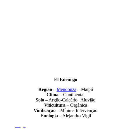
El Enemigo é a história de um sonho tornado realidade, numa busca
incansável pela perfeição enológica, assim como uma profunda
conexão com a terra e a tradição vinícola argentina.
El Enemigo
Região
–
Mendonza
– Maipú
Clima
– Continental
Solo
– Argilo-Calcário | Aluvião
Viticultura
– Orgânica
Vinificação
– Mínima Intervenção
Enologia
– Alejandro Vigil
Virgil