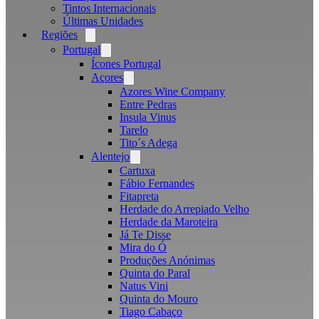
Tintos Internacionais
Últimas Unidades
Regiões
Open
menu
Portugal
Open
menu
Ícones Portugal
Açores
Open
menu
Azores Wine Company
Entre Pedras
Insula Vinus
Tarelo
Tito´s Adega
Alentejo
Open
menu
Cartuxa
Fábio Fernandes
Fitapreta
Herdade do Arrepiado Velho
Herdade da Maroteira
Já Te Disse
Mira do Ó
Produções Anónimas
Quinta do Paral
Natus Vini
Quinta do Mouro
Tiago Cabaço