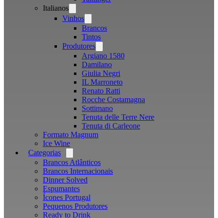
Italianos
Open
menu
Vinhos
Open
menu
Brancos
Tintos
Produtores
Open
menu
Argiano 1580
Damilano
Giulia Negri
IL Marroneto
Renato Ratti
Rocche Costamagna
Sottimano
Tenuta delle Terre Nere
Tenuta di Carleone
Formato Magnum
Ice Wine
Categorias
Open
menu
Brancos Atlânticos
Brancos Internacionais
Dinner Solved
Espumantes
Ícones Portugal
Pequenos Produtores
Ready to Drink