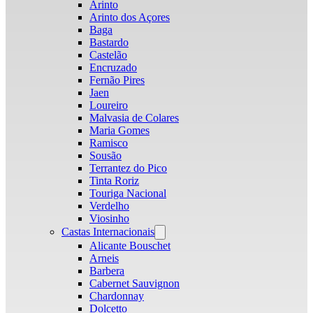
Arinto
Arinto dos Açores
Baga
Bastardo
Castelão
Encruzado
Fernão Pires
Jaen
Loureiro
Malvasia de Colares
Maria Gomes
Ramisco
Sousão
Terrantez do Pico
Tinta Roriz
Touriga Nacional
Verdelho
Viosinho
Castas Internacionais
Open
menu
Alicante Bouschet
Arneis
Barbera
Cabernet Sauvignon
Chardonnay
Dolcetto