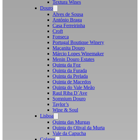
Textura Wines
Douro
Open
menu
Alves de Sousa
António Braga
Casa Ferreirinha
Croft
Fonseca
Portugal Boutique Winery
Maçanita Douro
Márcio Lopes Winemaker
Menin Douro Estates
Quinta da Foz
Quinta da Furada
Quinta da Prelada
Quinta de Macedos
Quinta do Vale Meão
Raul Riba D´Ave
Somnium Douro
Taylor’s
Wine & Soul
Lisboa
Open
menu
Quinta das Murgas
Quinta do Olival da Murta
Vale da Capucha
Colares
Open