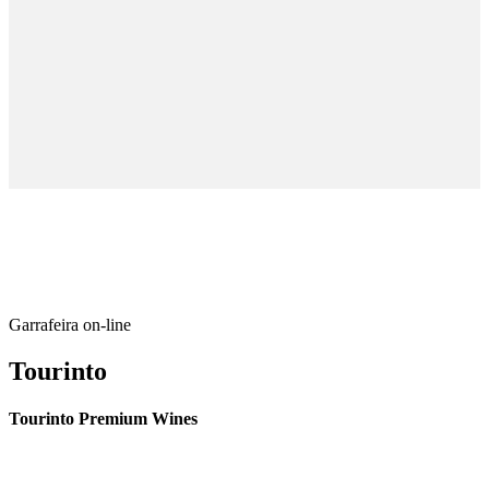
Garrafeira on-line
Tourinto
Tourinto Premium Wines
Fornecemos um serviço de curadoria personalizado, contacto de
proximidade, e entrega eficiente.