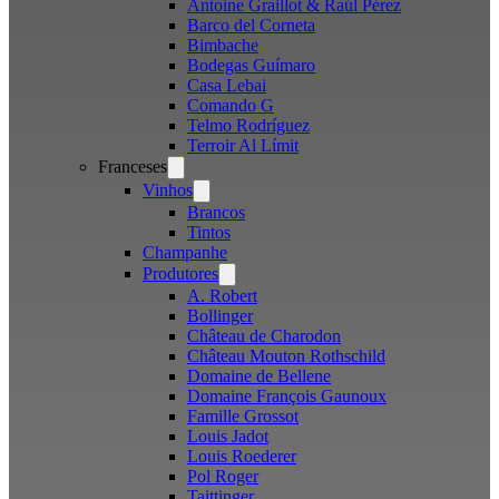
Antoine Graillot & Raúl Pérez
Barco del Corneta
Bimbache
Bodegas Guímaro
Casa Lebai
Comando G
Telmo Rodríguez
Terroir Al Límit
Franceses
Open
menu
Vinhos
Open
menu
Brancos
Tintos
Champanhe
Produtores
Open
menu
A. Robert
Bollinger
Château de Charodon
Château Mouton Rothschild
Domaine de Bellene
Domaine François Gaunoux
Famille Grossot
Louis Jadot
Louis Roederer
Pol Roger
Taittinger