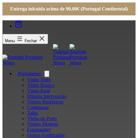
Entrega inlcuída acima de 90,00€ (Portugal Continental)
Menu
Fechar
Portugueses
Open
menu
Vinho Tinto
Vinho Branco
Vinho Rosé
Mínima Intervenção
Vinhos Biológicos
Curtimenta
Talha
Vinho do Porto
Vinhos Madeira
Espumantes
Outros Fortificados