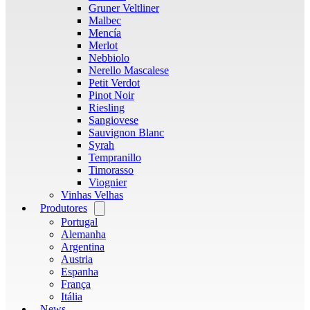
Gruner Veltliner
Malbec
Mencía
Merlot
Nebbiolo
Nerello Mascalese
Petit Verdot
Pinot Noir
Riesling
Sangiovese
Sauvignon Blanc
Syrah
Tempranillo
Timorasso
Viognier
Vinhas Velhas
Produtores
Open
menu
Portugal
Alemanha
Argentina
Austria
Espanha
França
Itália
News