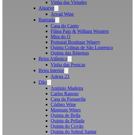
Vinha das Virtudes
Algarve
Open
menu
Arvad Wine
Bairrada
Open
menu
Casa do Canto
Filipa Pato & William Wouters
Mira do Ó
Portugal Boutique Winery
Quinta Colinas de São Lourenço
Quinta das Bágeiras
Beira Atlântico
Open
menu
Vinha das Penicas
Beira Interior
Open
menu
Adega 23
Dão
Open
menu
António Madeira
Carlos Raposo
Casa da Passarella
Código Wine
Magnum Wines
Quinta de Bella
Quinta da Pellada
Quinta do Covão
Quinta do Sobral Santar