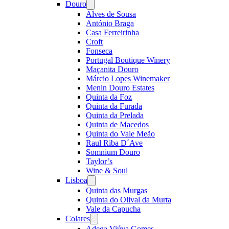
Douro
Open
menu
Alves de Sousa
António Braga
Casa Ferreirinha
Croft
Fonseca
Portugal Boutique Winery
Maçanita Douro
Márcio Lopes Winemaker
Menin Douro Estates
Quinta da Foz
Quinta da Furada
Quinta da Prelada
Quinta de Macedos
Quinta do Vale Meão
Raul Riba D´Ave
Somnium Douro
Taylor’s
Wine & Soul
Lisboa
Open
menu
Quinta das Murgas
Quinta do Olival da Murta
Vale da Capucha
Colares
Open
menu
Adega Viúva Gomes