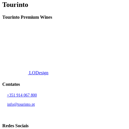
Tourinto
Tourinto Premium Wines
Fornecemos um serviço de curadoria personalizado, contacto de
proximidade, e entrega eficiente.
© 2026 TOURINTO.
Todos os direitos reservados.
Developed by
LODesign
Contatos
T.
+351 914 067 800
Chamada para rede móvel nacional
E.
info@tourinto.pt
LISBOA, PORTUGAL
Redes Sociais