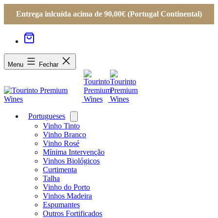
Entrega inlcuída acima de 90,00€ (Portugal Continental)
Menu
Fechar
Portugueses
Open
menu
Vinho Tinto
Vinho Branco
Vinho Rosé
Mínima Intervenção
Vinhos Biológicos
Curtimenta
Talha
Vinho do Porto
Vinhos Madeira
Espumantes
Outros Fortificados