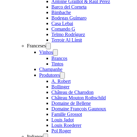
Antoine Graillot & Raúl Pérez
Barco del Corneta
Bimbache
Bodegas Guímaro
Casa Lebai
Comando G
Telmo Rodríguez
Terroir Al Límit
Franceses
Open
menu
Vinhos
Open
menu
Brancos
Tintos
Champanhe
Produtores
Open
menu
A. Robert
Bollinger
Château de Charodon
Château Mouton Rothschild
Domaine de Bellene
Domaine François Gaunoux
Famille Grossot
Louis Jadot
Louis Roederer
Pol Roger
Italianos
Open