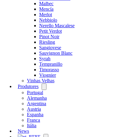
Malbec
Mencía
Merlot
Nebbiolo
Nerello Mascalese
Petit Verdot
Pinot Noir
Riesling
Sangiovese
Sauvignon Blanc
Syrah
Tempranillo
Timorasso
Viognier
Vinhas Velhas
Produtores
Open
menu
Portugal
Alemanha
Argentina
Austria
Espanha
França
Itália
News
PT
Open