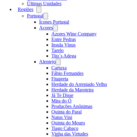
Últimas Unidades
Regiões
Open
menu
Portugal
Open
menu
Ícones Portugal
Açores
Open
menu
Azores Wine Company
Entre Pedras
Insula Vinus
Tarelo
Tito´s Adega
Alentejo
Open
menu
Cartuxa
Fábio Fernandes
Fitapreta
Herdade do Arrepiado Velho
Herdade da Maroteira
Já Te Disse
Mira do Ó
Produções Anónimas
Quinta do Paral
Natus Vini
Quinta do Mouro
Tiago Cabaço
Vinha das Virtudes