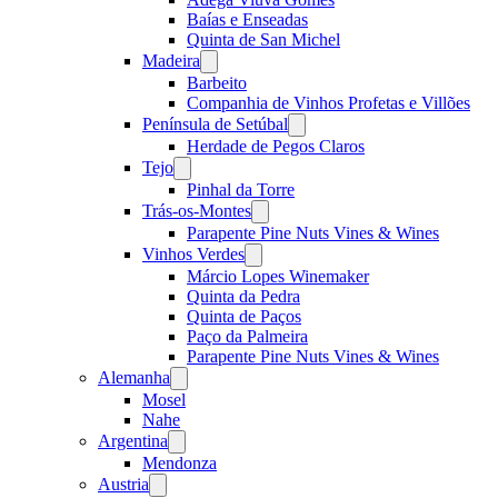
Baías e Enseadas
Quinta de San Michel
Madeira
Open
menu
Barbeito
Companhia de Vinhos Profetas e Villões
Península de Setúbal
Open
menu
Herdade de Pegos Claros
Tejo
Open
menu
Pinhal da Torre
Trás-os-Montes
Open
menu
Parapente Pine Nuts Vines & Wines
Vinhos Verdes
Open
menu
Márcio Lopes Winemaker
Quinta da Pedra
Quinta de Paços
Paço da Palmeira
Parapente Pine Nuts Vines & Wines
Alemanha
Open
menu
Mosel
Nahe
Argentina
Open
menu
Mendonza
Austria
Open