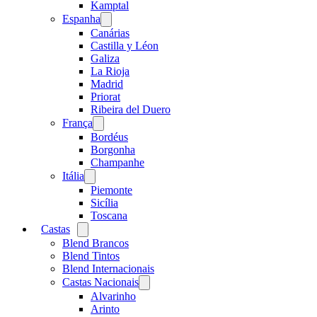
menu
Kamptal
Espanha
Open
menu
Canárias
Castilla y Léon
Galiza
La Rioja
Madrid
Priorat
Ribeira del Duero
França
Open
menu
Bordéus
Borgonha
Champanhe
Itália
Open
menu
Piemonte
Sicília
Toscana
Castas
Open
menu
Blend Brancos
Blend Tintos
Blend Internacionais
Castas Nacionais
Open
menu
Alvarinho
Arinto