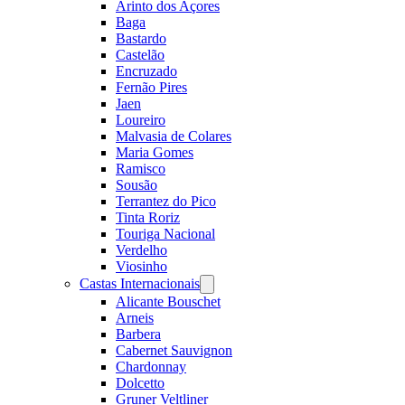
Arinto dos Açores
Baga
Bastardo
Castelão
Encruzado
Fernão Pires
Jaen
Loureiro
Malvasia de Colares
Maria Gomes
Ramisco
Sousão
Terrantez do Pico
Tinta Roriz
Touriga Nacional
Verdelho
Viosinho
Castas Internacionais
Open
menu
Alicante Bouschet
Arneis
Barbera
Cabernet Sauvignon
Chardonnay
Dolcetto
Gruner Veltliner