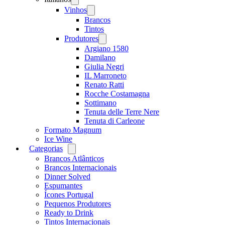
menu
Vinhos
Open
menu
Brancos
Tintos
Produtores
Open
menu
Argiano 1580
Damilano
Giulia Negri
IL Marroneto
Renato Ratti
Rocche Costamagna
Sottimano
Tenuta delle Terre Nere
Tenuta di Carleone
Formato Magnum
Ice Wine
Categorias
Open
menu
Brancos Atlânticos
Brancos Internacionais
Dinner Solved
Espumantes
Ícones Portugal
Pequenos Produtores
Ready to Drink
Tintos Internacionais