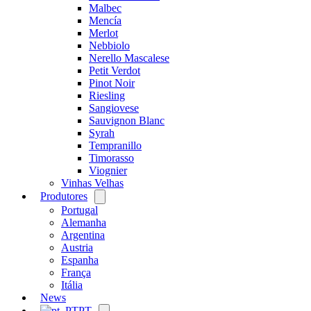
Malbec
Mencía
Merlot
Nebbiolo
Nerello Mascalese
Petit Verdot
Pinot Noir
Riesling
Sangiovese
Sauvignon Blanc
Syrah
Tempranillo
Timorasso
Viognier
Vinhas Velhas
Produtores
Open
menu
Portugal
Alemanha
Argentina
Austria
Espanha
França
Itália
News
PT
Open