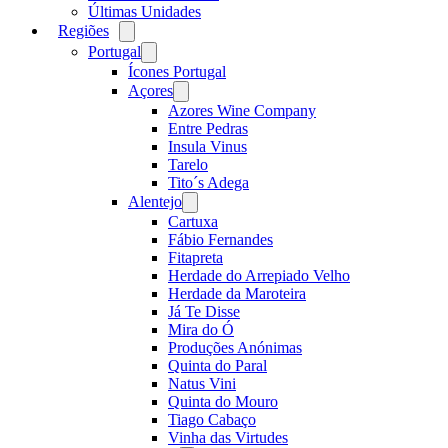
Últimas Unidades
Regiões
Open
menu
Portugal
Open
menu
Ícones Portugal
Açores
Open
menu
Azores Wine Company
Entre Pedras
Insula Vinus
Tarelo
Tito´s Adega
Alentejo
Open
menu
Cartuxa
Fábio Fernandes
Fitapreta
Herdade do Arrepiado Velho
Herdade da Maroteira
Já Te Disse
Mira do Ó
Produções Anónimas
Quinta do Paral
Natus Vini
Quinta do Mouro
Tiago Cabaço
Vinha das Virtudes