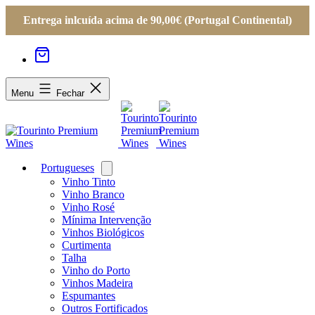
Entrega inlcuída acima de 90,00€ (Portugal Continental)
Menu
Fechar
Portugueses
Open
menu
Vinho Tinto
Vinho Branco
Vinho Rosé
Mínima Intervenção
Vinhos Biológicos
Curtimenta
Talha
Vinho do Porto
Vinhos Madeira
Espumantes
Outros Fortificados