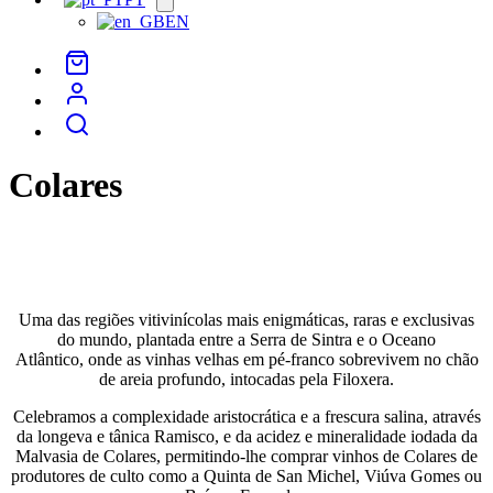
menu
EN
Colares
Colares – A Resistência do Pé-Franco e do Chão de Areia
Uma das regiões vitivinícolas mais enigmáticas, raras e exclusivas
do mundo, plantada entre a Serra de Sintra e o Oceano
Atlântico, onde as vinhas velhas em pé-franco sobrevivem no chão
de areia profundo, intocadas pela Filoxera.
Celebramos a complexidade aristocrática e a frescura salina, através
da longeva e tânica Ramisco, e da acidez e mineralidade iodada da
Malvasia de Colares, permitindo-lhe comprar vinhos de Colares de
produtores de culto como a Quinta de San Michel, Viúva Gomes ou