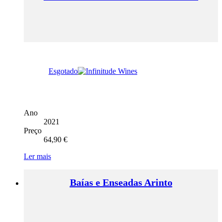
Esgotado
Ano
2021
Preço
64,90
€
Ler mais
Baías e Enseadas Arinto