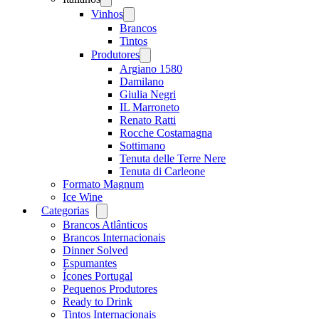
menu
Vinhos
Open
menu
Brancos
Tintos
Produtores
Open
menu
Argiano 1580
Damilano
Giulia Negri
IL Marroneto
Renato Ratti
Rocche Costamagna
Sottimano
Tenuta delle Terre Nere
Tenuta di Carleone
Formato Magnum
Ice Wine
Categorias
Open
menu
Brancos Atlânticos
Brancos Internacionais
Dinner Solved
Espumantes
Ícones Portugal
Pequenos Produtores
Ready to Drink
Tintos Internacionais