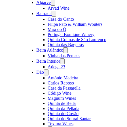
Algarve
Open
menu
Arvad Wine
Bairrada
Open
menu
Casa do Canto
Filipa Pato & William Wouters
Mira do Ó
Portugal Boutique Winery
Quinta Colinas de São Lourenço
Quinta das Bágeiras
Beira Atlântico
Open
menu
Vinha das Penicas
Beira Interior
Open
menu
Adega 23
Dão
Open
menu
António Madeira
Carlos Raposo
Casa da Passarella
Código Wine
Magnum Wines
Quinta de Bella
Quinta da Pellada
Quinta do Covão
Quinta do Sobral Santar
Textura Wines