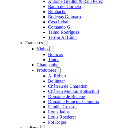
Antoine Graillot & Raúl Pérez
Barco del Corneta
Bimbache
Bodegas Guímaro
Casa Lebai
Comando G
Telmo Rodríguez
Terroir Al Límit
Franceses
Open
menu
Vinhos
Open
menu
Brancos
Tintos
Champanhe
Produtores
Open
menu
A. Robert
Bollinger
Château de Charodon
Château Mouton Rothschild
Domaine de Bellene
Domaine François Gaunoux
Famille Grossot
Louis Jadot
Louis Roederer
Pol Roger
Italianos
Open