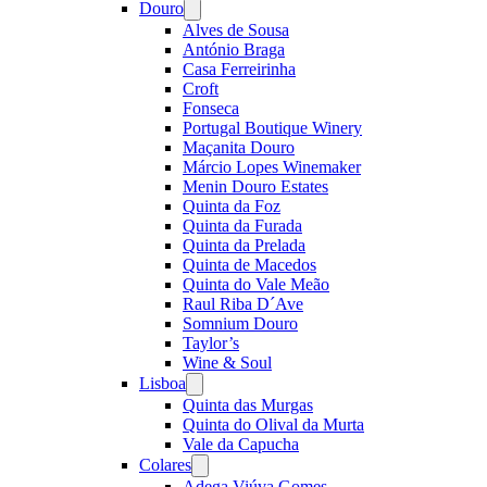
Douro
Open
menu
Alves de Sousa
António Braga
Casa Ferreirinha
Croft
Fonseca
Portugal Boutique Winery
Maçanita Douro
Márcio Lopes Winemaker
Menin Douro Estates
Quinta da Foz
Quinta da Furada
Quinta da Prelada
Quinta de Macedos
Quinta do Vale Meão
Raul Riba D´Ave
Somnium Douro
Taylor’s
Wine & Soul
Lisboa
Open
menu
Quinta das Murgas
Quinta do Olival da Murta
Vale da Capucha
Colares
Open
menu
Adega Viúva Gomes