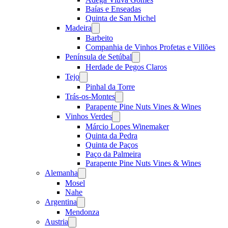
Baías e Enseadas
Quinta de San Michel
Madeira
Open
menu
Barbeito
Companhia de Vinhos Profetas e Villões
Península de Setúbal
Open
menu
Herdade de Pegos Claros
Tejo
Open
menu
Pinhal da Torre
Trás-os-Montes
Open
menu
Parapente Pine Nuts Vines & Wines
Vinhos Verdes
Open
menu
Márcio Lopes Winemaker
Quinta da Pedra
Quinta de Paços
Paço da Palmeira
Parapente Pine Nuts Vines & Wines
Alemanha
Open
menu
Mosel
Nahe
Argentina
Open
menu
Mendonza
Austria
Open