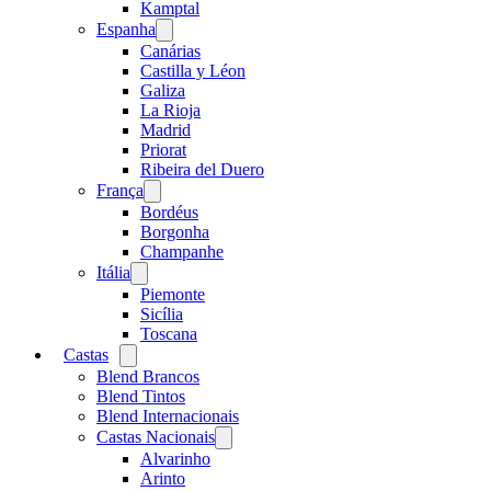
menu
Kamptal
Espanha
Open
menu
Canárias
Castilla y Léon
Galiza
La Rioja
Madrid
Priorat
Ribeira del Duero
França
Open
menu
Bordéus
Borgonha
Champanhe
Itália
Open
menu
Piemonte
Sicília
Toscana
Castas
Open
menu
Blend Brancos
Blend Tintos
Blend Internacionais
Castas Nacionais
Open
menu
Alvarinho
Arinto