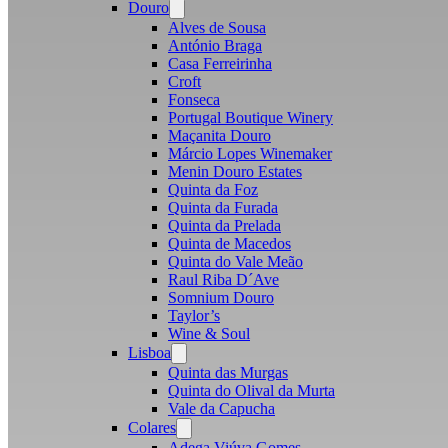
Douro
Open
menu
Alves de Sousa
António Braga
Casa Ferreirinha
Croft
Fonseca
Portugal Boutique Winery
Maçanita Douro
Márcio Lopes Winemaker
Menin Douro Estates
Quinta da Foz
Quinta da Furada
Quinta da Prelada
Quinta de Macedos
Quinta do Vale Meão
Raul Riba D´Ave
Somnium Douro
Taylor’s
Wine & Soul
Lisboa
Open
menu
Quinta das Murgas
Quinta do Olival da Murta
Vale da Capucha
Colares
Open
menu
Adega Viúva Gomes