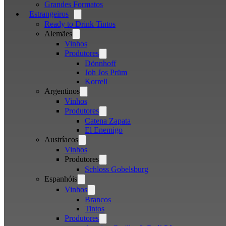
Grandes Formatos
Estrangeiros
Open
menu
Ready to Drink Tintos
Alemães
Open
menu
Vinhos
Produtores
Open
menu
Dönnhoff
Joh Jos Prüm
Korrell
Argentinos
Open
menu
Vinhos
Produtores
Open
menu
Catena Zapata
El Enemigo
Austríacos
Open
menu
Vinhos
Produtores
Open
menu
Schloss Gobelsburg
Espanhóis
Open
menu
Vinhos
Open
menu
Brancos
Tintos
Produtores
Open
menu