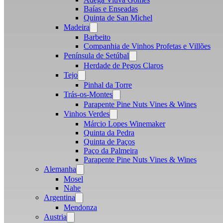
Baías e Enseadas
Quinta de San Michel
Madeira
Open
menu
Barbeito
Companhia de Vinhos Profetas e Villões
Península de Setúbal
Open
menu
Herdade de Pegos Claros
Tejo
Open
menu
Pinhal da Torre
Trás-os-Montes
Open
menu
Parapente Pine Nuts Vines & Wines
Vinhos Verdes
Open
menu
Márcio Lopes Winemaker
Quinta da Pedra
Quinta de Paços
Paço da Palmeira
Parapente Pine Nuts Vines & Wines
Alemanha
Open
menu
Mosel
Nahe
Argentina
Open
menu
Mendonza
Austria
Open