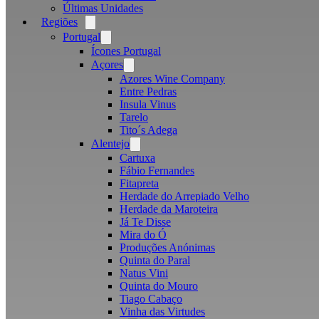
Últimas Unidades
Regiões
Open
menu
Portugal
Open
menu
Ícones Portugal
Açores
Open
menu
Azores Wine Company
Entre Pedras
Insula Vinus
Tarelo
Tito´s Adega
Alentejo
Open
menu
Cartuxa
Fábio Fernandes
Fitapreta
Herdade do Arrepiado Velho
Herdade da Maroteira
Já Te Disse
Mira do Ó
Produções Anónimas
Quinta do Paral
Natus Vini
Quinta do Mouro
Tiago Cabaço
Vinha das Virtudes