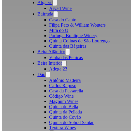
Algarve
Open
menu
Arvad Wine
Bairrada
Open
menu
Casa do Canto
Filipa Pato & William Wouters
Mira do Ó
Portugal Boutique Winery
Quinta Colinas de São Lourenço
Quinta das Bágeiras
Beira Atlântico
Open
menu
Vinha das Penicas
Beira Interior
Open
menu
Adega 23
Dão
Open
menu
António Madeira
Carlos Raposo
Casa da Passarella
Código Wine
Magnum Wines
Quinta de Bella
Quinta da Pellada
Quinta do Covão
Quinta do Sobral Santar
Textura Wines