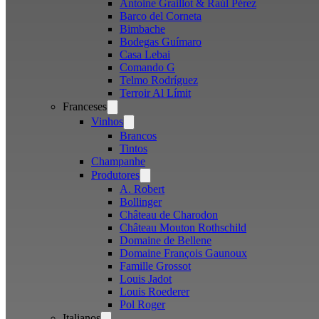
Antoine Graillot & Raúl Pérez
Barco del Corneta
Bimbache
Bodegas Guímaro
Casa Lebai
Comando G
Telmo Rodríguez
Terroir Al Límit
Franceses
Open
menu
Vinhos
Open
menu
Brancos
Tintos
Champanhe
Produtores
Open
menu
A. Robert
Bollinger
Château de Charodon
Château Mouton Rothschild
Domaine de Bellene
Domaine François Gaunoux
Famille Grossot
Louis Jadot
Louis Roederer
Pol Roger
Italianos
Open