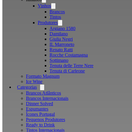
menu
Vinhos
Open
menu
Brancos
Tintos
Produtores
Open
menu
Argiano 1580
Damilano
Giulia Negri
IL Marroneto
Renato Ratti
Rocche Costamagna
Sottimano
Tenuta delle Terre Nere
Tenuta di Carleone
Formato Magnum
Ice Wine
Categorias
Open
menu
Brancos Atlânticos
Brancos Internacionais
Dinner Solved
Espumantes
Ícones Portugal
Pequenos Produtores
Ready to Drink
Tintos Internacionais