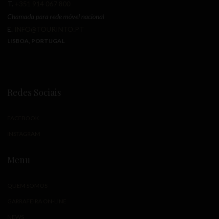
T.
+351 914 067 800
Chamada para rede móvel nacional
E.
INFO@TOURINTO.PT
LISBOA, PORTUGAL
Redes Sociais
FACEBOOK
INSTAGRAM
Menu
QUEM SOMOS
GARRAFEIRA ON-LINE
NEWS