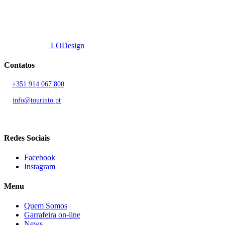
© 2026 TOURINTO.
Todos os direitos reservados.
Developed by
LODesign
Contatos
T.
+351 914 067 800
Chamada para rede móvel nacional
E.
info@tourinto.pt
LISBOA, PORTUGAL
Redes Sociais
Facebook
Instagram
Menu
Quem Somos
Garrafeira on-line
News