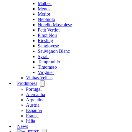
Malbec
Mencía
Merlot
Nebbiolo
Nerello Mascalese
Petit Verdot
Pinot Noir
Riesling
Sangiovese
Sauvignon Blanc
Syrah
Tempranillo
Timorasso
Viognier
Vinhas Velhas
Produtores
Open
menu
Portugal
Alemanha
Argentina
Austria
Espanha
França
Itália
News
PT
Open