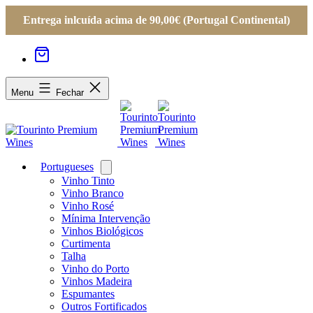
Entrega inlcuída acima de 90,00€ (Portugal Continental)
Menu
Fechar
Portugueses
Open
menu
Vinho Tinto
Vinho Branco
Vinho Rosé
Mínima Intervenção
Vinhos Biológicos
Curtimenta
Talha
Vinho do Porto
Vinhos Madeira
Espumantes
Outros Fortificados