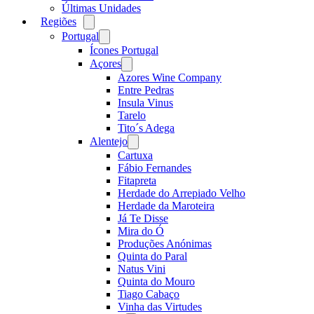
Últimas Unidades
Regiões
Open
menu
Portugal
Open
menu
Ícones Portugal
Açores
Open
menu
Azores Wine Company
Entre Pedras
Insula Vinus
Tarelo
Tito´s Adega
Alentejo
Open
menu
Cartuxa
Fábio Fernandes
Fitapreta
Herdade do Arrepiado Velho
Herdade da Maroteira
Já Te Disse
Mira do Ó
Produções Anónimas
Quinta do Paral
Natus Vini
Quinta do Mouro
Tiago Cabaço
Vinha das Virtudes