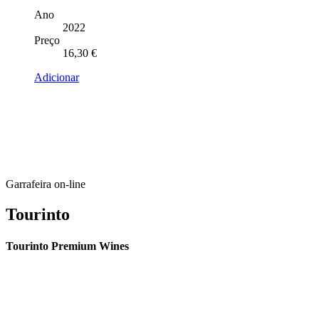
Ano
2022
Preço
16,30
€
Adicionar
Garrafeira on-line
Tourinto
Tourinto Premium Wines
Fornecemos um serviço de curadoria personalizado, contacto de
proximidade, e entrega eficiente.