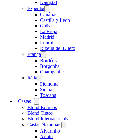
menu
Kamptal
Espanha
Open
menu
Canárias
Castilla y Léon
Galiza
La Rioja
Madrid
Priorat
Ribeira del Duero
França
Open
menu
Bordéus
Borgonha
Champanhe
Itália
Open
menu
Piemonte
Sicília
Toscana
Castas
Open
menu
Blend Brancos
Blend Tintos
Blend Internacionais
Castas Nacionais
Open
menu
Alvarinho
Arinto