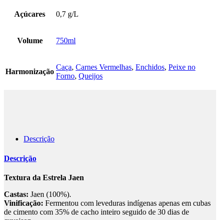
Açúcares
0,7 g/L
Volume
750ml
Caça
,
Carnes Vermelhas
,
Enchidos
,
Peixe no
Harmonização
Forno
,
Queijos
Descrição
Descrição
Textura da Estrela Jaen
Castas:
Jaen (100%).
Vinificação:
Fermentou com leveduras indígenas apenas em cubas
de cimento com 35% de cacho inteiro seguido de 30 dias de