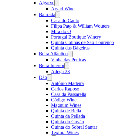
Algarve
Open
menu
Arvad Wine
Bairrada
Open
menu
Casa do Canto
Filipa Pato & William Wouters
Mira do Ó
Portugal Boutique Winery
Quinta Colinas de São Lourenço
Quinta das Bágeiras
Beira Atlântico
Open
menu
Vinha das Penicas
Beira Interior
Open
menu
Adega 23
Dão
Open
menu
António Madeira
Carlos Raposo
Casa da Passarella
Código Wine
Magnum Wines
Quinta de Bella
Quinta da Pellada
Quinta do Covão
Quinta do Sobral Santar
Textura Wines