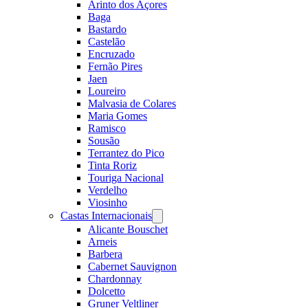
Arinto dos Açores
Baga
Bastardo
Castelão
Encruzado
Fernão Pires
Jaen
Loureiro
Malvasia de Colares
Maria Gomes
Ramisco
Sousão
Terrantez do Pico
Tinta Roriz
Touriga Nacional
Verdelho
Viosinho
Castas Internacionais
Open
menu
Alicante Bouschet
Arneis
Barbera
Cabernet Sauvignon
Chardonnay
Dolcetto
Gruner Veltliner