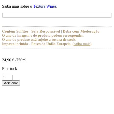
Saiba mais sobre o
Textura Wines
.
Contém Sulfitos | Seja Responsável | Beba com Moderação
O ano da imagem e do produto podem corresponder.
O ano do produto está sujeito a rutura de stock.
(
saiba mais
)
Imposto incluído - Países da União Europeia.
24,90
€
/750ml
Em stock
Quantidade
de
Adicionar
Textura
da
Estrela
Jaen