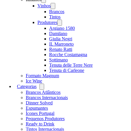
menu
Vinhos
Open
menu
Brancos
Tintos
Produtores
Open
menu
Argiano 1580
Damilano
Giulia Negri
IL Marroneto
Renato Ratti
Rocche Costamagna
Sottimano
Tenuta delle Terre Nere
Tenuta di Carleone
Formato Magnum
Ice Wine
Categorias
Open
menu
Brancos Atlânticos
Brancos Internacionais
Dinner Solved
Espumantes
Ícones Portugal
Pequenos Produtores
Ready to Drink
Tintos Internacionais