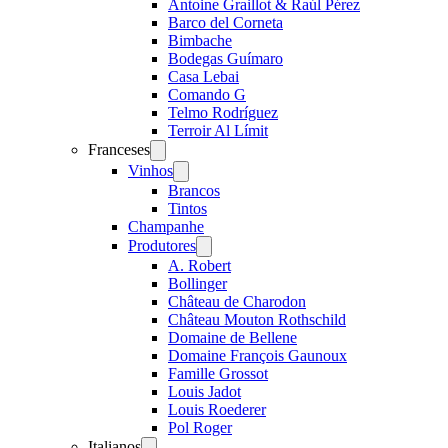
Antoine Graillot & Raúl Pérez
Barco del Corneta
Bimbache
Bodegas Guímaro
Casa Lebai
Comando G
Telmo Rodríguez
Terroir Al Límit
Franceses
Open
menu
Vinhos
Open
menu
Brancos
Tintos
Champanhe
Produtores
Open
menu
A. Robert
Bollinger
Château de Charodon
Château Mouton Rothschild
Domaine de Bellene
Domaine François Gaunoux
Famille Grossot
Louis Jadot
Louis Roederer
Pol Roger
Italianos
Open