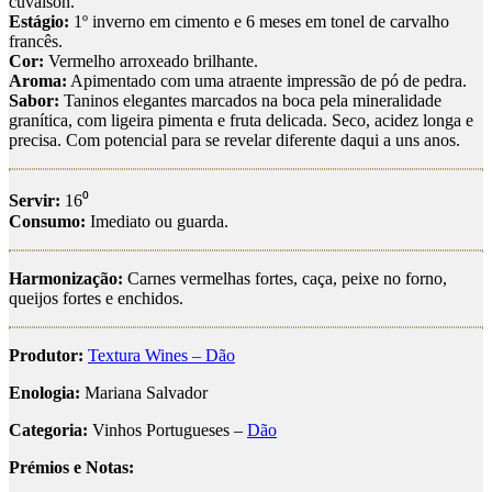
cuvaison.
Estágio:
1º inverno em cimento e 6 meses em tonel de carvalho
francês.
Cor:
Vermelho arroxeado brilhante.
Aroma:
Apimentado com uma atraente impressão de pó de pedra.
Sabor:
Taninos elegantes marcados na boca pela mineralidade
granítica, com ligeira pimenta e fruta delicada. Seco, acidez longa e
precisa. Com potencial para se revelar diferente daqui a uns anos.
Servir:
16⁰
Consumo:
Imediato ou guarda.
Harmonização:
Carnes vermelhas fortes, caça, peixe no forno,
queijos fortes e enchidos.
Produtor:
Textura Wines – Dão
Enologia:
Mariana Salvador
Categoria:
Vinhos Portugueses –
Dão
Prémios e Notas: