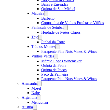
Baías e Enseadas
Quinta de San Michel
Madeira
Open
menu
Barbeito
Companhia de Vinhos Profetas e Villões
Península de Setúbal
Open
menu
Herdade de Pegos Claros
Tejo
Open
menu
Pinhal da Torre
Trás-os-Montes
Open
menu
Parapente Pine Nuts Vines & Wines
Vinhos Verdes
Open
menu
Márcio Lopes Winemaker
Quinta da Pedra
Quinta de Paços
Paço da Palmeira
Parapente Pine Nuts Vines & Wines
Alemanha
Open
menu
Mosel
Nahe
Argentina
Open
menu
Mendonza
Austria
Open