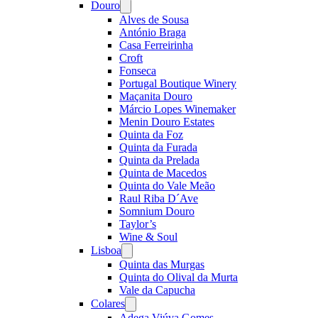
Douro
Open
menu
Alves de Sousa
António Braga
Casa Ferreirinha
Croft
Fonseca
Portugal Boutique Winery
Maçanita Douro
Márcio Lopes Winemaker
Menin Douro Estates
Quinta da Foz
Quinta da Furada
Quinta da Prelada
Quinta de Macedos
Quinta do Vale Meão
Raul Riba D´Ave
Somnium Douro
Taylor’s
Wine & Soul
Lisboa
Open
menu
Quinta das Murgas
Quinta do Olival da Murta
Vale da Capucha
Colares
Open
menu
Adega Viúva Gomes