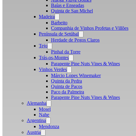
Baías e Enseadas
Quinta de San Michel
Madeira
Open
menu
Barbeito
Companhia de Vinhos Profetas e Villões
Península de Setúbal
Open
menu
Herdade de Pegos Claros
Tejo
Open
menu
Pinhal da Torre
Trás-os-Montes
Open
menu
Parapente Pine Nuts Vines & Wines
Vinhos Verdes
Open
menu
Márcio Lopes Winemaker
Quinta da Pedra
Quinta de Paços
Paço da Palmeira
Parapente Pine Nuts Vines & Wines
Alemanha
Open
menu
Mosel
Nahe
Argentina
Open
menu
Mendonza
Austria
Open