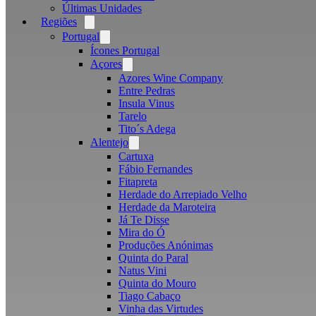
Últimas Unidades
Regiões
Open
menu
Portugal
Open
menu
Ícones Portugal
Açores
Open
menu
Azores Wine Company
Entre Pedras
Insula Vinus
Tarelo
Tito´s Adega
Alentejo
Open
menu
Cartuxa
Fábio Fernandes
Fitapreta
Herdade do Arrepiado Velho
Herdade da Maroteira
Já Te Disse
Mira do Ó
Produções Anónimas
Quinta do Paral
Natus Vini
Quinta do Mouro
Tiago Cabaço
Vinha das Virtudes