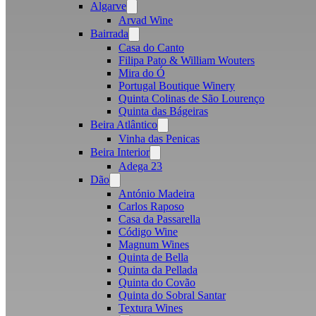
Algarve
Open
menu
Arvad Wine
Bairrada
Open
menu
Casa do Canto
Filipa Pato & William Wouters
Mira do Ó
Portugal Boutique Winery
Quinta Colinas de São Lourenço
Quinta das Bágeiras
Beira Atlântico
Open
menu
Vinha das Penicas
Beira Interior
Open
menu
Adega 23
Dão
Open
menu
António Madeira
Carlos Raposo
Casa da Passarella
Código Wine
Magnum Wines
Quinta de Bella
Quinta da Pellada
Quinta do Covão
Quinta do Sobral Santar
Textura Wines