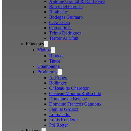
Antoine Graillot & Raúl Pérez
Barco del Corneta
Bimbache
Bodegas Guímaro
Casa Lebai
Comando G
Telmo Rodríguez
Terroir Al Límit
Franceses
Open
menu
Vinhos
Open
menu
Brancos
Tintos
Champanhe
Produtores
Open
menu
A. Robert
Bollinger
Château de Charodon
Château Mouton Rothschild
Domaine de Bellene
Domaine François Gaunoux
Famille Grossot
Louis Jadot
Louis Roederer
Pol Roger
Italianos
Open