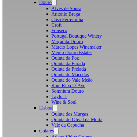
Douro
Open
menu
Alves de Sousa
António Braga
Casa Ferreirinha
Croft
Fonseca
Portugal Boutique Winery
Maçanita Douro
Márcio Lopes Winemaker
Menin Douro Estates
Quinta da Foz
Quinta da Furada
Quinta da Prelada
Quinta de Macedos
Quinta do Vale Meão
Raul Riba D´Ave
Somnium Douro
Taylor’s
Wine & Soul
Lisboa
Open
menu
Quinta das Murgas
Quinta do Olival da Murta
Vale da Capucha
Colares
Open
menu
Adega Viúva Gomes