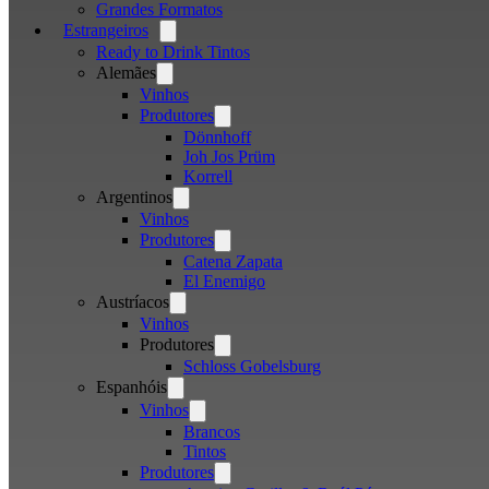
Grandes Formatos
Estrangeiros
Open
menu
Ready to Drink Tintos
Alemães
Open
menu
Vinhos
Produtores
Open
menu
Dönnhoff
Joh Jos Prüm
Korrell
Argentinos
Open
menu
Vinhos
Produtores
Open
menu
Catena Zapata
El Enemigo
Austríacos
Open
menu
Vinhos
Produtores
Open
menu
Schloss Gobelsburg
Espanhóis
Open
menu
Vinhos
Open
menu
Brancos
Tintos
Produtores
Open
menu