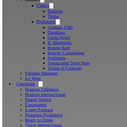
menu
Vinhos
Open
menu
Brancos
Tintos
Produtores
Open
menu
Argiano 1580
Damilano
Giulia Negri
IL Marroneto
Renato Ratti
Rocche Costamagna
Sottimano
Tenuta delle Terre Nere
Tenuta di Carleone
Formato Magnum
Ice Wine
Categorias
Open
menu
Brancos Atlânticos
Brancos Internacionais
Dinner Solved
Espumantes
Ícones Portugal
Pequenos Produtores
Ready to Drink
Tintos Internacionais