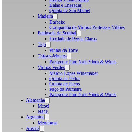
Baías e Enseadas
Quinta de San Michel
Madeira
Open
menu
Barbeito
Companhia de Vinhos Profetas e Villões
Península de Setúbal
Open
menu
Herdade de Pegos Claros
Tejo
Open
menu
Pinhal da Torre
Trás-os-Montes
Open
menu
Parapente Pine Nuts Vines & Wines
Vinhos Verdes
Open
menu
Márcio Lopes Winemaker
Quinta da Pedra
Quinta de Paços
Paço da Palmeira
Parapente Pine Nuts Vines & Wines
Alemanha
Open
menu
Mosel
Nahe
Argentina
Open
menu
Mendonza
Austria
Open