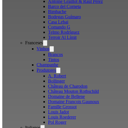
Antoine Graillot & Raúl Pérez
Barco del Corneta
Bimbache
Bodegas Guímaro
Casa Lebai
Comando G
Telmo Rodríguez
Terroir Al Límit
Franceses
Open
menu
Vinhos
Open
menu
Brancos
Tintos
Champanhe
Produtores
Open
menu
A. Robert
Bollinger
Château de Charodon
Château Mouton Rothschild
Domaine de Bellene
Domaine François Gaunoux
Famille Grossot
Louis Jadot
Louis Roederer
Pol Roger
Italianos
Open