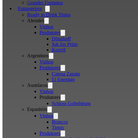
Grandes Formatos
Estrangeiros
Open
menu
Ready to Drink Tintos
Alemães
Open
menu
Vinhos
Produtores
Open
menu
Dönnhoff
Joh Jos Prüm
Korrell
Argentinos
Open
menu
Vinhos
Produtores
Open
menu
Catena Zapata
El Enemigo
Austríacos
Open
menu
Vinhos
Produtores
Open
menu
Schloss Gobelsburg
Espanhóis
Open
menu
Vinhos
Open
menu
Brancos
Tintos
Produtores
Open
menu