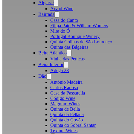
Algarve
Open
menu
Arvad Wine
Bairrada
Open
menu
Casa do Canto
Filipa Pato & William Wouters
Mira do Ó
Portugal Boutique Winery
Quinta Colinas de São Lourenço
Quinta das Bágeiras
Beira Atlântico
Open
menu
Vinha das Penicas
Beira Interior
Open
menu
Adega 23
Dão
Open
menu
António Madeira
Carlos Raposo
Casa da Passarella
Código Wine
Magnum Wines
Quinta de Bella
Quinta da Pellada
Quinta do Covão
Quinta do Sobral Santar
Textura Wines