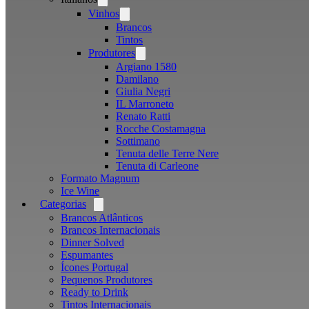
menu
Vinhos
Open
menu
Brancos
Tintos
Produtores
Open
menu
Argiano 1580
Damilano
Giulia Negri
IL Marroneto
Renato Ratti
Rocche Costamagna
Sottimano
Tenuta delle Terre Nere
Tenuta di Carleone
Formato Magnum
Ice Wine
Categorias
Open
menu
Brancos Atlânticos
Brancos Internacionais
Dinner Solved
Espumantes
Ícones Portugal
Pequenos Produtores
Ready to Drink
Tintos Internacionais