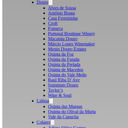
Douro
Open
menu
Alves de Sousa
António Braga
Casa Ferreirinha
Croft
Fonseca
Portugal Boutique Winery
Maçanita Douro
Márcio Lopes Winemaker
Menin Douro Estates
Quinta da Foz
Quinta da Furada
Quinta da Prelada
Quinta de Macedos
Quinta do Vale Meão
Raul Riba D´Ave
Somnium Douro
Taylor’s
Wine & Soul
Lisboa
Open
menu
Quinta das Murgas
Quinta do Olival da Murta
Vale da Capucha
Colares
Open
menu
Adega Viúva Gomes