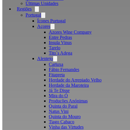
Últimas Unidades
Regiões
Open
menu
Portugal
Open
menu
Ícones Portugal
Açores
Open
menu
Azores Wine Company
Entre Pedras
Insula Vinus
Tarelo
Tito´s Adega
Alentejo
Open
menu
Cartuxa
Fábio Fernandes
Fitapreta
Herdade do Arrepiado Velho
Herdade da Maroteira
Já Te Disse
Mira do Ó
Produções Anónimas
Quinta do Paral
Natus Vini
Quinta do Mouro
Tiago Cabaço
Vinha das Virtudes