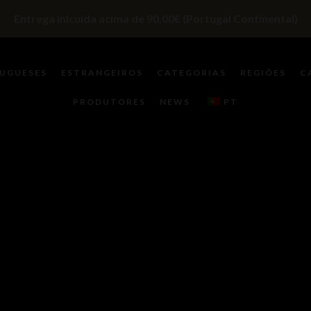
Entrega inlcuída acima de 90,00€ (Portugal Continental)
UGUESES
ESTRANGEIROS
CATEGORIAS
REGIÕES
C
PRODUTORES
NEWS
PT