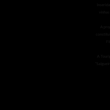
Inserid
vinhas
A pro
constitu
Fi
A Touri
“Salguei