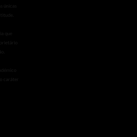
s únicas
titude.
ia que
prietário
ão.
endémico
o caráter