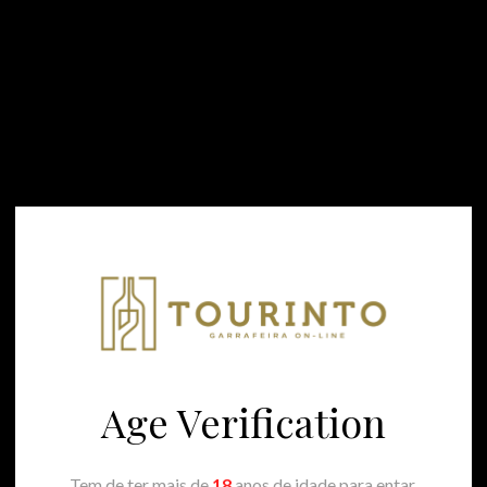
TOURINTO
Quinta do Covão
Home
⁄
Portugal
⁄
Vinhos do Dão
⁄
Quinta do Covão
Age Verification
Tem de ter mais de
18
anos de idade para entar.