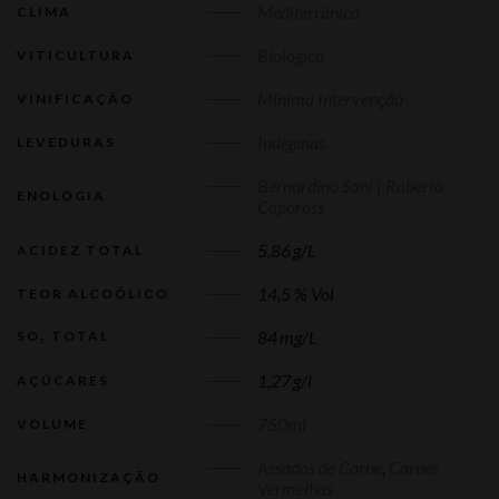
Mediterrânico
CLIMA
Biológica
VITICULTURA
Mínima Intervenção
VINIFICAÇÃO
Indígenas
LEVEDURAS
Bernardino Sani | Roberto
ENOLOGIA
Capoross
5,86 g/L
ACIDEZ TOTAL
14,5 % Vol
TEOR ALCOÓLICO
84 mg/L
SO₂ TOTAL
1,27 g/l
AÇÚCARES
750ml
VOLUME
Assados de Carne
,
Carnes
HARMONIZAÇÃO
Vermelhas