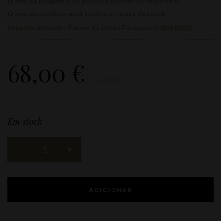
O ano da imagem e do produto podem corresponder.
O ano do produto está sujeito a rutura de stock.
(
saiba mais
)
Imposto incluído - Países da União Europeia.
68,00
€
/750ml
Em stock
ADICIONAR