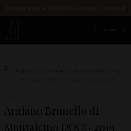
Entrega inlcuída acima de 90,00€ (Portugal Continental)
MENU
2019
Argiano Brunello di
Montalcino DOCG 2019