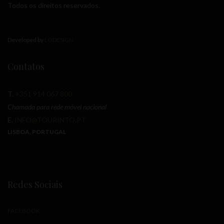
Todos os direitos reservados.
Developed by
LODESIGN
Contatos
T.
+351 914 067 800
Chamada para rede móvel nacional
E.
INFO@TOURINTO.PT
LISBOA, PORTUGAL
Redes Sociais
FACEBOOK