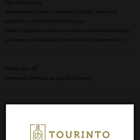
Cor:
Ruby aberta.
Aroma:
Nariz fresco, complexo e frutado, bem como
balsâmico e com notas finais de carne.
Sabor:
Elegante e vertical com taninos fortes mas sedosos,
para além de uma sapidez distinta e muito gastronómico.
Servir:
16 a 18⁰
Consumo:
Imediato ou guarda (20 anos).
Harmonização:
Carpaccio de vitela, bife Fiorentina e queijos
parmesão bem temperados.