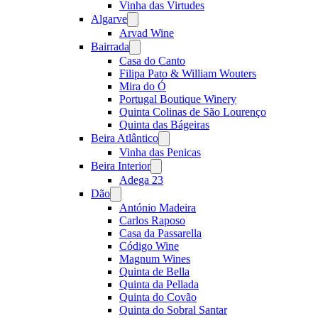
Vinha das Virtudes
Algarve
Open
menu
Arvad Wine
Bairrada
Open
menu
Casa do Canto
Filipa Pato & William Wouters
Mira do Ó
Portugal Boutique Winery
Quinta Colinas de São Lourenço
Quinta das Bágeiras
Beira Atlântico
Open
menu
Vinha das Penicas
Beira Interior
Open
menu
Adega 23
Dão
Open
menu
António Madeira
Carlos Raposo
Casa da Passarella
Código Wine
Magnum Wines
Quinta de Bella
Quinta da Pellada
Quinta do Covão
Quinta do Sobral Santar