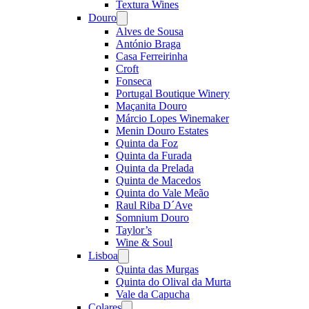
Textura Wines
Douro
Open
menu
Alves de Sousa
António Braga
Casa Ferreirinha
Croft
Fonseca
Portugal Boutique Winery
Maçanita Douro
Márcio Lopes Winemaker
Menin Douro Estates
Quinta da Foz
Quinta da Furada
Quinta da Prelada
Quinta de Macedos
Quinta do Vale Meão
Raul Riba D´Ave
Somnium Douro
Taylor’s
Wine & Soul
Lisboa
Open
menu
Quinta das Murgas
Quinta do Olival da Murta
Vale da Capucha
Colares
Open