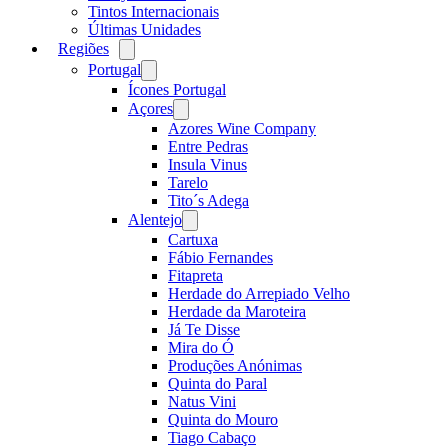
Tintos Internacionais
Últimas Unidades
Regiões
Open
menu
Portugal
Open
menu
Ícones Portugal
Açores
Open
menu
Azores Wine Company
Entre Pedras
Insula Vinus
Tarelo
Tito´s Adega
Alentejo
Open
menu
Cartuxa
Fábio Fernandes
Fitapreta
Herdade do Arrepiado Velho
Herdade da Maroteira
Já Te Disse
Mira do Ó
Produções Anónimas
Quinta do Paral
Natus Vini
Quinta do Mouro
Tiago Cabaço