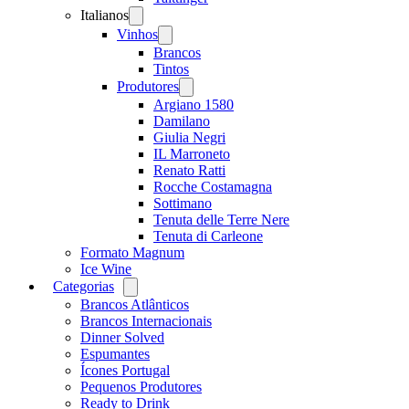
Italianos
Open
menu
Vinhos
Open
menu
Brancos
Tintos
Produtores
Open
menu
Argiano 1580
Damilano
Giulia Negri
IL Marroneto
Renato Ratti
Rocche Costamagna
Sottimano
Tenuta delle Terre Nere
Tenuta di Carleone
Formato Magnum
Ice Wine
Categorias
Open
menu
Brancos Atlânticos
Brancos Internacionais
Dinner Solved
Espumantes
Ícones Portugal
Pequenos Produtores
Ready to Drink