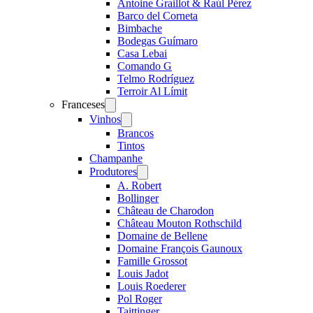
Antoine Graillot & Raúl Pérez
Barco del Corneta
Bimbache
Bodegas Guímaro
Casa Lebai
Comando G
Telmo Rodríguez
Terroir Al Límit
Franceses
Open
menu
Vinhos
Open
menu
Brancos
Tintos
Champanhe
Produtores
Open
menu
A. Robert
Bollinger
Château de Charodon
Château Mouton Rothschild
Domaine de Bellene
Domaine François Gaunoux
Famille Grossot
Louis Jadot
Louis Roederer
Pol Roger
Taittinger