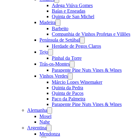
menu
Adega Viúva Gomes
Baías e Enseadas
Quinta de San Michel
Madeira
Open
menu
Barbeito
Companhia de Vinhos Profetas e Villões
Península de Setúbal
Open
menu
Herdade de Pegos Claros
Tejo
Open
menu
Pinhal da Torre
Trás-os-Montes
Open
menu
Parapente Pine Nuts Vines & Wines
Vinhos Verdes
Open
menu
Márcio Lopes Winemaker
Quinta da Pedra
Quinta de Paços
Paço da Palmeira
Parapente Pine Nuts Vines & Wines
Alemanha
Open
menu
Mosel
Nahe
Argentina
Open
menu
Mendonza