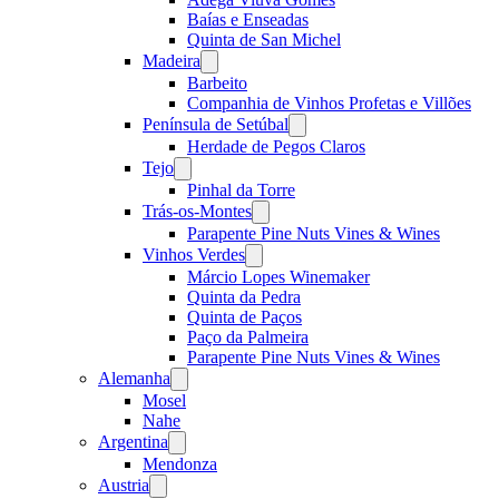
Baías e Enseadas
Quinta de San Michel
Madeira
Open
menu
Barbeito
Companhia de Vinhos Profetas e Villões
Península de Setúbal
Open
menu
Herdade de Pegos Claros
Tejo
Open
menu
Pinhal da Torre
Trás-os-Montes
Open
menu
Parapente Pine Nuts Vines & Wines
Vinhos Verdes
Open
menu
Márcio Lopes Winemaker
Quinta da Pedra
Quinta de Paços
Paço da Palmeira
Parapente Pine Nuts Vines & Wines
Alemanha
Open
menu
Mosel
Nahe
Argentina
Open
menu
Mendonza
Austria
Open