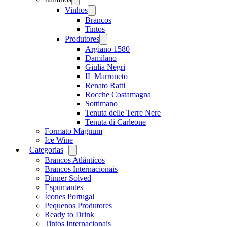
menu
Vinhos
Open
menu
Brancos
Tintos
Produtores
Open
menu
Argiano 1580
Damilano
Giulia Negri
IL Marroneto
Renato Ratti
Rocche Costamagna
Sottimano
Tenuta delle Terre Nere
Tenuta di Carleone
Formato Magnum
Ice Wine
Categorias
Open
menu
Brancos Atlânticos
Brancos Internacionais
Dinner Solved
Espumantes
Ícones Portugal
Pequenos Produtores
Ready to Drink
Tintos Internacionais