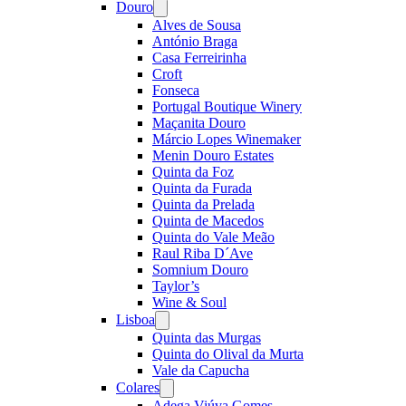
Douro
Open
menu
Alves de Sousa
António Braga
Casa Ferreirinha
Croft
Fonseca
Portugal Boutique Winery
Maçanita Douro
Márcio Lopes Winemaker
Menin Douro Estates
Quinta da Foz
Quinta da Furada
Quinta da Prelada
Quinta de Macedos
Quinta do Vale Meão
Raul Riba D´Ave
Somnium Douro
Taylor’s
Wine & Soul
Lisboa
Open
menu
Quinta das Murgas
Quinta do Olival da Murta
Vale da Capucha
Colares
Open
menu
Adega Viúva Gomes