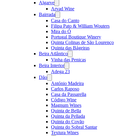
Algarve
Open
menu
Arvad Wine
Bairrada
Open
menu
Casa do Canto
Filipa Pato & William Wouters
Mira do Ó
Portugal Boutique Winery
Quinta Colinas de São Lourenço
Quinta das Bágeiras
Beira Atlântico
Open
menu
Vinha das Penicas
Beira Interior
Open
menu
Adega 23
Dão
Open
menu
António Madeira
Carlos Raposo
Casa da Passarella
Código Wine
Magnum Wines
Quinta de Bella
Quinta da Pellada
Quinta do Covão
Quinta do Sobral Santar
Textura Wines