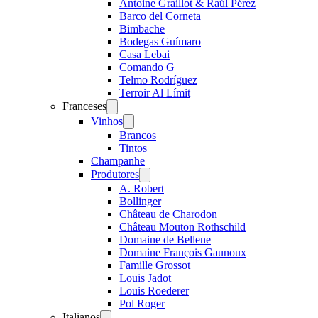
Antoine Graillot & Raúl Pérez
Barco del Corneta
Bimbache
Bodegas Guímaro
Casa Lebai
Comando G
Telmo Rodríguez
Terroir Al Límit
Franceses
Open
menu
Vinhos
Open
menu
Brancos
Tintos
Champanhe
Produtores
Open
menu
A. Robert
Bollinger
Château de Charodon
Château Mouton Rothschild
Domaine de Bellene
Domaine François Gaunoux
Famille Grossot
Louis Jadot
Louis Roederer
Pol Roger
Italianos
Open