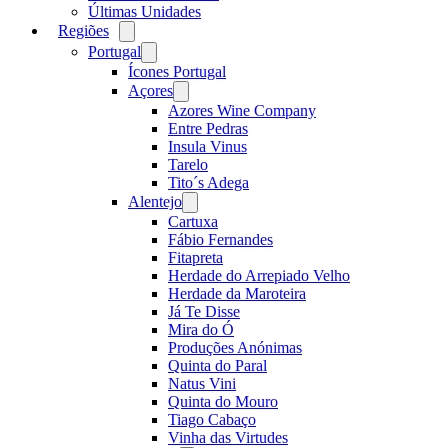
Últimas Unidades
Regiões
Open
menu
Portugal
Open
menu
Ícones Portugal
Açores
Open
menu
Azores Wine Company
Entre Pedras
Insula Vinus
Tarelo
Tito´s Adega
Alentejo
Open
menu
Cartuxa
Fábio Fernandes
Fitapreta
Herdade do Arrepiado Velho
Herdade da Maroteira
Já Te Disse
Mira do Ó
Produções Anónimas
Quinta do Paral
Natus Vini
Quinta do Mouro
Tiago Cabaço
Vinha das Virtudes