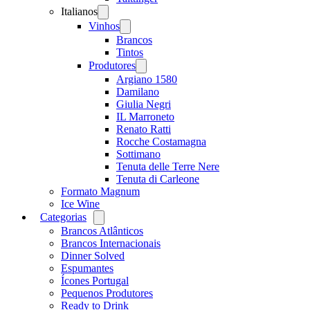
Italianos
Open
menu
Vinhos
Open
menu
Brancos
Tintos
Produtores
Open
menu
Argiano 1580
Damilano
Giulia Negri
IL Marroneto
Renato Ratti
Rocche Costamagna
Sottimano
Tenuta delle Terre Nere
Tenuta di Carleone
Formato Magnum
Ice Wine
Categorias
Open
menu
Brancos Atlânticos
Brancos Internacionais
Dinner Solved
Espumantes
Ícones Portugal
Pequenos Produtores
Ready to Drink