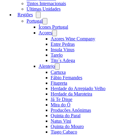
Tintos Internacionais
Últimas Unidades
Regiões
Open
menu
Portugal
Open
menu
Ícones Portugal
Açores
Open
menu
Azores Wine Company
Entre Pedras
Insula Vinus
Tarelo
Tito´s Adega
Alentejo
Open
menu
Cartuxa
Fábio Fernandes
Fitapreta
Herdade do Arrepiado Velho
Herdade da Maroteira
Já Te Disse
Mira do Ó
Produções Anónimas
Quinta do Paral
Natus Vini
Quinta do Mouro
Tiago Cabaço