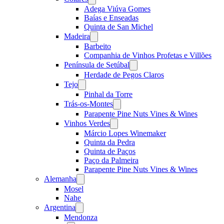
menu
Adega Viúva Gomes
Baías e Enseadas
Quinta de San Michel
Madeira
Open
menu
Barbeito
Companhia de Vinhos Profetas e Villões
Península de Setúbal
Open
menu
Herdade de Pegos Claros
Tejo
Open
menu
Pinhal da Torre
Trás-os-Montes
Open
menu
Parapente Pine Nuts Vines & Wines
Vinhos Verdes
Open
menu
Márcio Lopes Winemaker
Quinta da Pedra
Quinta de Paços
Paço da Palmeira
Parapente Pine Nuts Vines & Wines
Alemanha
Open
menu
Mosel
Nahe
Argentina
Open
menu
Mendonza