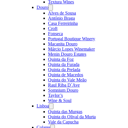
Textura Wines
Douro
Open
menu
Alves de Sousa
António Braga
Casa Ferreirinha
Croft
Fonseca
Portugal Boutique Winery
Maçanita Douro
Márcio Lopes Winemaker
Menin Douro Estates
Quinta da Foz
Quinta da Furada
Quinta da Prelada
Quinta de Macedos
Quinta do Vale Meão
Raul Riba D´Ave
Somnium Douro
Taylor’s
Wine & Soul
Lisboa
Open
menu
Quinta das Murgas
Quinta do Olival da Murta
Vale da Capucha
Colares
Open