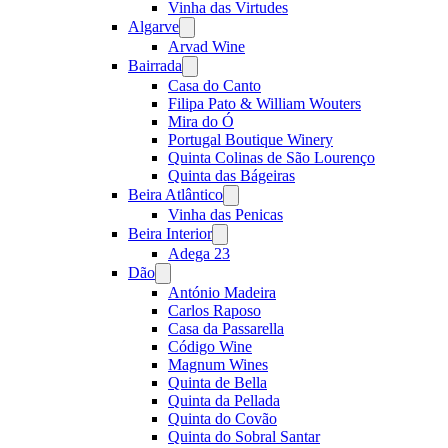
Vinha das Virtudes
Algarve
Open
menu
Arvad Wine
Bairrada
Open
menu
Casa do Canto
Filipa Pato & William Wouters
Mira do Ó
Portugal Boutique Winery
Quinta Colinas de São Lourenço
Quinta das Bágeiras
Beira Atlântico
Open
menu
Vinha das Penicas
Beira Interior
Open
menu
Adega 23
Dão
Open
menu
António Madeira
Carlos Raposo
Casa da Passarella
Código Wine
Magnum Wines
Quinta de Bella
Quinta da Pellada
Quinta do Covão
Quinta do Sobral Santar