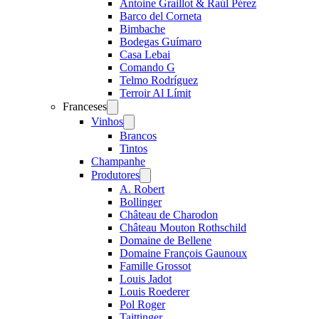
Antoine Graillot & Raúl Pérez
Barco del Corneta
Bimbache
Bodegas Guímaro
Casa Lebai
Comando G
Telmo Rodríguez
Terroir Al Límit
Franceses
Open
menu
Vinhos
Open
menu
Brancos
Tintos
Champanhe
Produtores
Open
menu
A. Robert
Bollinger
Château de Charodon
Château Mouton Rothschild
Domaine de Bellene
Domaine François Gaunoux
Famille Grossot
Louis Jadot
Louis Roederer
Pol Roger
Taittinger