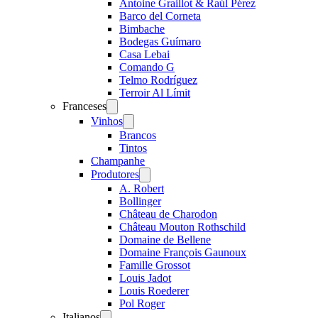
Antoine Graillot & Raúl Pérez
Barco del Corneta
Bimbache
Bodegas Guímaro
Casa Lebai
Comando G
Telmo Rodríguez
Terroir Al Límit
Franceses
Open
menu
Vinhos
Open
menu
Brancos
Tintos
Champanhe
Produtores
Open
menu
A. Robert
Bollinger
Château de Charodon
Château Mouton Rothschild
Domaine de Bellene
Domaine François Gaunoux
Famille Grossot
Louis Jadot
Louis Roederer
Pol Roger
Italianos
Open