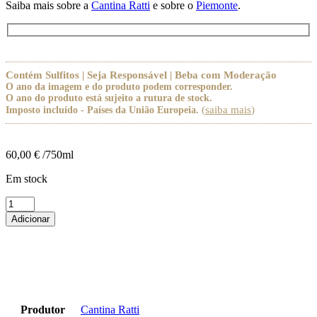
Saiba mais sobre a
Cantina Ratti
e sobre o
Piemonte
.
Contém Sulfitos | Seja Responsável | Beba com Moderação
O ano da imagem e do produto podem corresponder.
O ano do produto está sujeito a rutura de stock.
(
saiba mais
)
Imposto incluído - Países da União Europeia.
60,00
€
/750ml
Em stock
Quantidade
de
Adicionar
Ratti
Barolo
Marcenasco
DOCG
2020
Produtor
Cantina Ratti