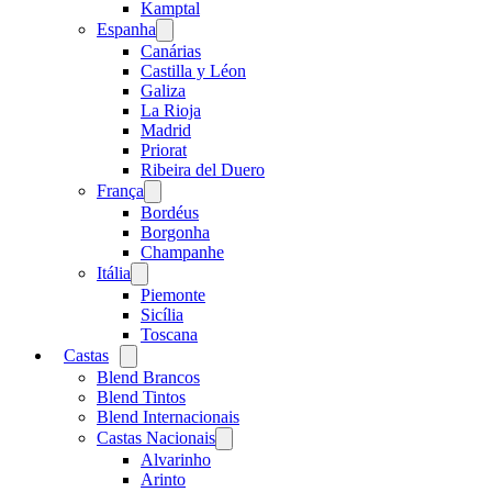
menu
Kamptal
Espanha
Open
menu
Canárias
Castilla y Léon
Galiza
La Rioja
Madrid
Priorat
Ribeira del Duero
França
Open
menu
Bordéus
Borgonha
Champanhe
Itália
Open
menu
Piemonte
Sicília
Toscana
Castas
Open
menu
Blend Brancos
Blend Tintos
Blend Internacionais
Castas Nacionais
Open
menu
Alvarinho
Arinto