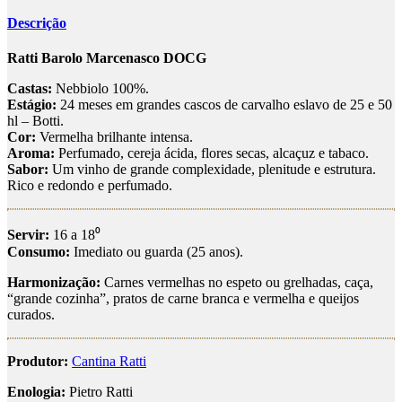
Descrição
Ratti Barolo Marcenasco DOCG
Castas:
Nebbiolo 100%.
Estágio:
24 meses em grandes cascos de carvalho eslavo de 25 e 50
hl – Botti.
Cor:
Vermelha brilhante intensa.
Aroma:
Perfumado, cereja ácida, flores secas, alcaçuz e tabaco.
Sabor:
Um vinho de grande complexidade, plenitude e estrutura.
Rico e redondo e perfumado.
Servir:
16 a 18⁰
Consumo:
Imediato ou guarda (25 anos).
Harmonização:
Carnes vermelhas no espeto ou grelhadas, caça,
“grande cozinha”, pratos de carne branca e vermelha e queijos
curados.
Produtor:
Cantina Ratti
Enologia:
Pietro Ratti