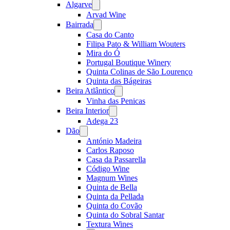
Algarve
Open
menu
Arvad Wine
Bairrada
Open
menu
Casa do Canto
Filipa Pato & William Wouters
Mira do Ó
Portugal Boutique Winery
Quinta Colinas de São Lourenço
Quinta das Bágeiras
Beira Atlântico
Open
menu
Vinha das Penicas
Beira Interior
Open
menu
Adega 23
Dão
Open
menu
António Madeira
Carlos Raposo
Casa da Passarella
Código Wine
Magnum Wines
Quinta de Bella
Quinta da Pellada
Quinta do Covão
Quinta do Sobral Santar
Textura Wines