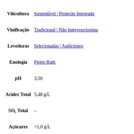
Viticultura
Sustentável | Proteção Integrada
Vinificação
Tradicional | Não Intervencionista
Leveduras
Selecionadas | Autóctones
Enologia
Pietro Ratti
pH
3,50
Acidez Total
5,48 g/L
SO₂ Total
–
Açúcares
<1,0 g/L