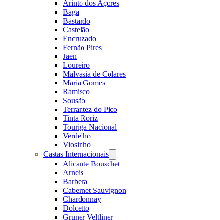
Arinto dos Açores
Baga
Bastardo
Castelão
Encruzado
Fernão Pires
Jaen
Loureiro
Malvasia de Colares
Maria Gomes
Ramisco
Sousão
Terrantez do Pico
Tinta Roriz
Touriga Nacional
Verdelho
Viosinho
Castas Internacionais
Open
menu
Alicante Bouschet
Arneis
Barbera
Cabernet Sauvignon
Chardonnay
Dolcetto
Gruner Veltliner