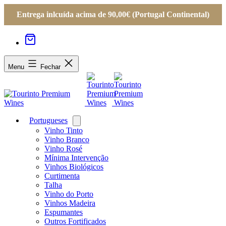
Entrega inlcuída acima de 90,00€ (Portugal Continental)
Menu
Fechar
Portugueses
Open
menu
Vinho Tinto
Vinho Branco
Vinho Rosé
Mínima Intervenção
Vinhos Biológicos
Curtimenta
Talha
Vinho do Porto
Vinhos Madeira
Espumantes
Outros Fortificados