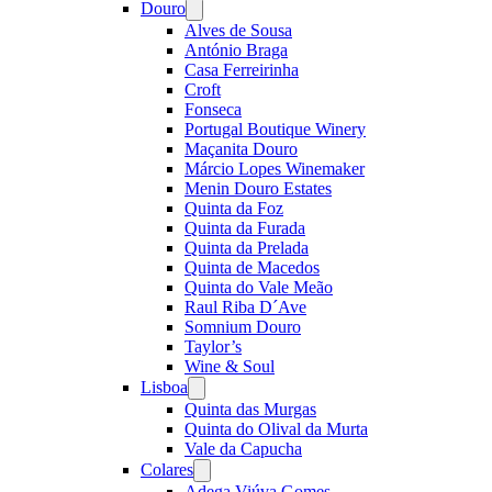
Douro
Open
menu
Alves de Sousa
António Braga
Casa Ferreirinha
Croft
Fonseca
Portugal Boutique Winery
Maçanita Douro
Márcio Lopes Winemaker
Menin Douro Estates
Quinta da Foz
Quinta da Furada
Quinta da Prelada
Quinta de Macedos
Quinta do Vale Meão
Raul Riba D´Ave
Somnium Douro
Taylor’s
Wine & Soul
Lisboa
Open
menu
Quinta das Murgas
Quinta do Olival da Murta
Vale da Capucha
Colares
Open
menu
Adega Viúva Gomes