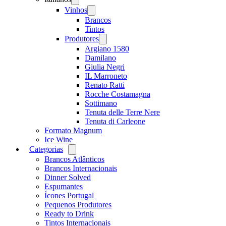
menu
Vinhos
Open
menu
Brancos
Tintos
Produtores
Open
menu
Argiano 1580
Damilano
Giulia Negri
IL Marroneto
Renato Ratti
Rocche Costamagna
Sottimano
Tenuta delle Terre Nere
Tenuta di Carleone
Formato Magnum
Ice Wine
Categorias
Open
menu
Brancos Atlânticos
Brancos Internacionais
Dinner Solved
Espumantes
Ícones Portugal
Pequenos Produtores
Ready to Drink
Tintos Internacionais