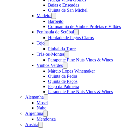
Baías e Enseadas
Quinta de San Michel
Madeira
Open
menu
Barbeito
Companhia de Vinhos Profetas e Villões
Península de Setúbal
Open
menu
Herdade de Pegos Claros
Tejo
Open
menu
Pinhal da Torre
Trás-os-Montes
Open
menu
Parapente Pine Nuts Vines & Wines
Vinhos Verdes
Open
menu
Márcio Lopes Winemaker
Quinta da Pedra
Quinta de Paços
Paço da Palmeira
Parapente Pine Nuts Vines & Wines
Alemanha
Open
menu
Mosel
Nahe
Argentina
Open
menu
Mendonza
Austria
Open