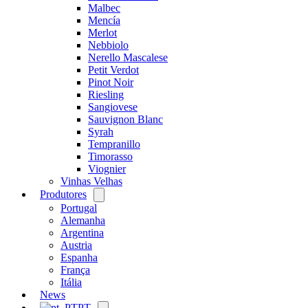
Malbec
Mencía
Merlot
Nebbiolo
Nerello Mascalese
Petit Verdot
Pinot Noir
Riesling
Sangiovese
Sauvignon Blanc
Syrah
Tempranillo
Timorasso
Viognier
Vinhas Velhas
Produtores
Open
menu
Portugal
Alemanha
Argentina
Austria
Espanha
França
Itália
News
PT
Open