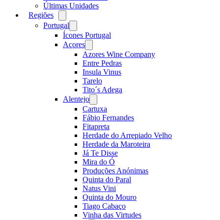
Últimas Unidades
Regiões
Open
menu
Portugal
Open
menu
Ícones Portugal
Açores
Open
menu
Azores Wine Company
Entre Pedras
Insula Vinus
Tarelo
Tito´s Adega
Alentejo
Open
menu
Cartuxa
Fábio Fernandes
Fitapreta
Herdade do Arrepiado Velho
Herdade da Maroteira
Já Te Disse
Mira do Ó
Produções Anónimas
Quinta do Paral
Natus Vini
Quinta do Mouro
Tiago Cabaço
Vinha das Virtudes