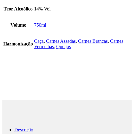
Teor Alcoólico
14% Vol
Volume
750ml
Caça
,
Carnes Assadas
,
Carnes Brancas
,
Carnes
Harmonização
Vermelhas
,
Queijos
Descrição