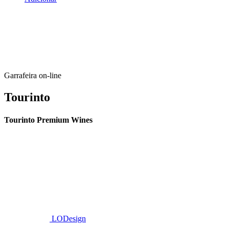
Garrafeira on-line
Tourinto
Tourinto Premium Wines
Fornecemos um serviço de curadoria personalizado, contacto de
proximidade, e entrega eficiente.
© 2026 TOURINTO.
Todos os direitos reservados.
Developed by
LODesign