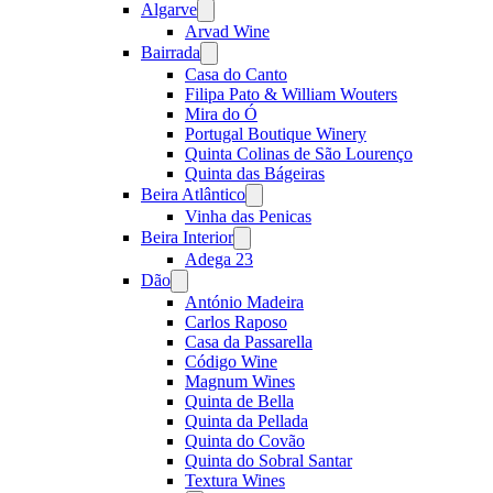
Algarve
Open
menu
Arvad Wine
Bairrada
Open
menu
Casa do Canto
Filipa Pato & William Wouters
Mira do Ó
Portugal Boutique Winery
Quinta Colinas de São Lourenço
Quinta das Bágeiras
Beira Atlântico
Open
menu
Vinha das Penicas
Beira Interior
Open
menu
Adega 23
Dão
Open
menu
António Madeira
Carlos Raposo
Casa da Passarella
Código Wine
Magnum Wines
Quinta de Bella
Quinta da Pellada
Quinta do Covão
Quinta do Sobral Santar
Textura Wines