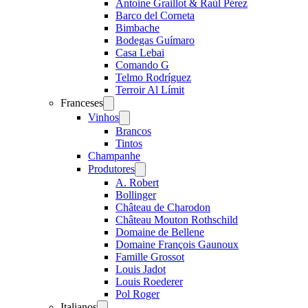
Antoine Graillot & Raúl Pérez
Barco del Corneta
Bimbache
Bodegas Guímaro
Casa Lebai
Comando G
Telmo Rodríguez
Terroir Al Límit
Franceses
Open
menu
Vinhos
Open
menu
Brancos
Tintos
Champanhe
Produtores
Open
menu
A. Robert
Bollinger
Château de Charodon
Château Mouton Rothschild
Domaine de Bellene
Domaine François Gaunoux
Famille Grossot
Louis Jadot
Louis Roederer
Pol Roger
Italianos
Open