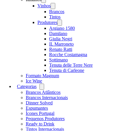
menu
Vinhos
Open
menu
Brancos
Tintos
Produtores
Open
menu
Argiano 1580
Damilano
Giulia Negri
IL Marroneto
Renato Ratti
Rocche Costamagna
Sottimano
Tenuta delle Terre Nere
Tenuta di Carleone
Formato Magnum
Ice Wine
Categorias
Open
menu
Brancos Atlânticos
Brancos Internacionais
Dinner Solved
Espumantes
Ícones Portugal
Pequenos Produtores
Ready to Drink
Tintos Internacionais