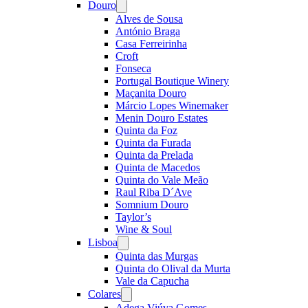
Douro
Open
menu
Alves de Sousa
António Braga
Casa Ferreirinha
Croft
Fonseca
Portugal Boutique Winery
Maçanita Douro
Márcio Lopes Winemaker
Menin Douro Estates
Quinta da Foz
Quinta da Furada
Quinta da Prelada
Quinta de Macedos
Quinta do Vale Meão
Raul Riba D´Ave
Somnium Douro
Taylor’s
Wine & Soul
Lisboa
Open
menu
Quinta das Murgas
Quinta do Olival da Murta
Vale da Capucha
Colares
Open
menu
Adega Viúva Gomes