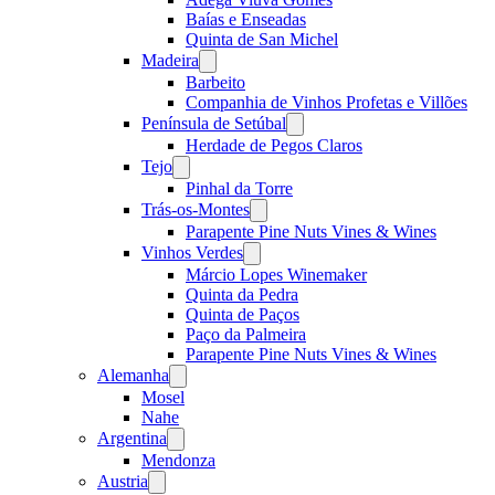
Baías e Enseadas
Quinta de San Michel
Madeira
Open
menu
Barbeito
Companhia de Vinhos Profetas e Villões
Península de Setúbal
Open
menu
Herdade de Pegos Claros
Tejo
Open
menu
Pinhal da Torre
Trás-os-Montes
Open
menu
Parapente Pine Nuts Vines & Wines
Vinhos Verdes
Open
menu
Márcio Lopes Winemaker
Quinta da Pedra
Quinta de Paços
Paço da Palmeira
Parapente Pine Nuts Vines & Wines
Alemanha
Open
menu
Mosel
Nahe
Argentina
Open
menu
Mendonza
Austria
Open