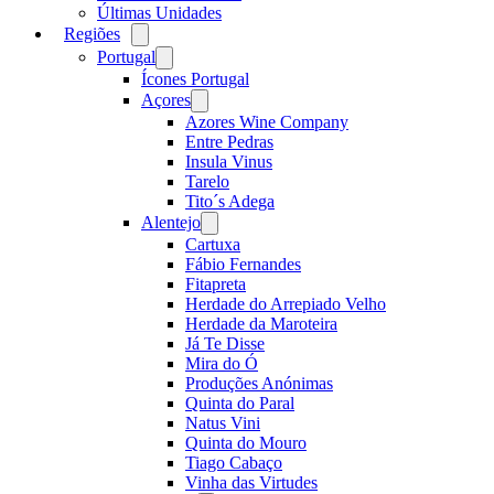
Últimas Unidades
Regiões
Open
menu
Portugal
Open
menu
Ícones Portugal
Açores
Open
menu
Azores Wine Company
Entre Pedras
Insula Vinus
Tarelo
Tito´s Adega
Alentejo
Open
menu
Cartuxa
Fábio Fernandes
Fitapreta
Herdade do Arrepiado Velho
Herdade da Maroteira
Já Te Disse
Mira do Ó
Produções Anónimas
Quinta do Paral
Natus Vini
Quinta do Mouro
Tiago Cabaço
Vinha das Virtudes