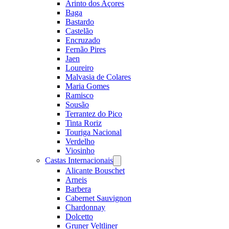
Arinto dos Açores
Baga
Bastardo
Castelão
Encruzado
Fernão Pires
Jaen
Loureiro
Malvasia de Colares
Maria Gomes
Ramisco
Sousão
Terrantez do Pico
Tinta Roriz
Touriga Nacional
Verdelho
Viosinho
Castas Internacionais
Open
menu
Alicante Bouschet
Arneis
Barbera
Cabernet Sauvignon
Chardonnay
Dolcetto
Gruner Veltliner