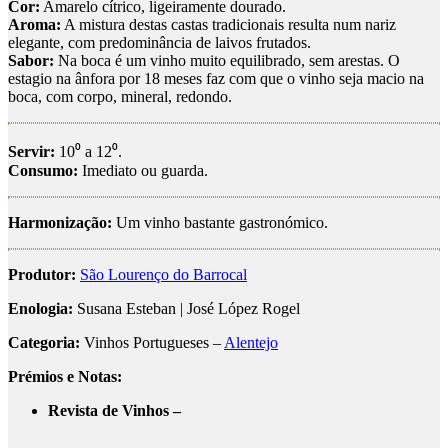
Cor:
Amarelo cítrico, ligeiramente dourado.
Aroma:
A mistura destas castas tradicionais resulta num nariz
elegante, com predominância de laivos frutados.
Sabor:
Na boca é um vinho muito equilibrado, sem arestas. O
estagio na ânfora por 18 meses faz com que o vinho seja macio na
boca, com corpo, mineral, redondo.
Servir:
10⁰ a 12⁰.
Consumo:
Imediato ou guarda.
Harmonização:
Um vinho bastante gastronómico.
Produtor:
São Lourenço do Barrocal
Enologia:
Susana Esteban | José López Rogel
Categoria:
Vinhos Portugueses –
Alentejo
Prémios e Notas:
Revista de Vinhos –
são lourenço do barrocal