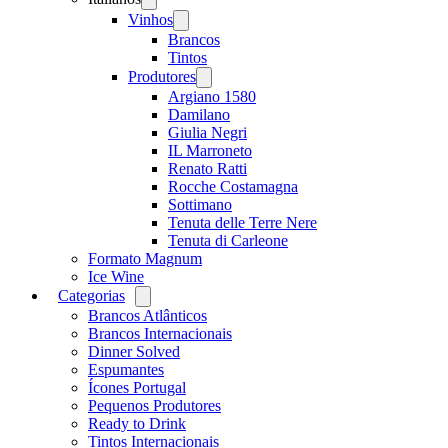
menu
Vinhos
Open
menu
Brancos
Tintos
Produtores
Open
menu
Argiano 1580
Damilano
Giulia Negri
IL Marroneto
Renato Ratti
Rocche Costamagna
Sottimano
Tenuta delle Terre Nere
Tenuta di Carleone
Formato Magnum
Ice Wine
Categorias
Open
menu
Brancos Atlânticos
Brancos Internacionais
Dinner Solved
Espumantes
Ícones Portugal
Pequenos Produtores
Ready to Drink
Tintos Internacionais