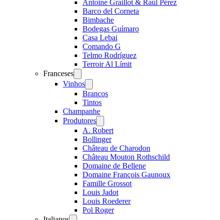
Antoine Graillot & Raúl Pérez
Barco del Corneta
Bimbache
Bodegas Guímaro
Casa Lebai
Comando G
Telmo Rodríguez
Terroir Al Límit
Franceses
Open
menu
Vinhos
Open
menu
Brancos
Tintos
Champanhe
Produtores
Open
menu
A. Robert
Bollinger
Château de Charodon
Château Mouton Rothschild
Domaine de Bellene
Domaine François Gaunoux
Famille Grossot
Louis Jadot
Louis Roederer
Pol Roger
Italianos
Open