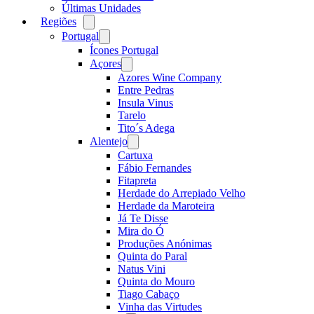
Últimas Unidades
Regiões
Open
menu
Portugal
Open
menu
Ícones Portugal
Açores
Open
menu
Azores Wine Company
Entre Pedras
Insula Vinus
Tarelo
Tito´s Adega
Alentejo
Open
menu
Cartuxa
Fábio Fernandes
Fitapreta
Herdade do Arrepiado Velho
Herdade da Maroteira
Já Te Disse
Mira do Ó
Produções Anónimas
Quinta do Paral
Natus Vini
Quinta do Mouro
Tiago Cabaço
Vinha das Virtudes