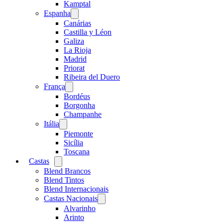
menu
Kamptal
Espanha
Open
menu
Canárias
Castilla y Léon
Galiza
La Rioja
Madrid
Priorat
Ribeira del Duero
França
Open
menu
Bordéus
Borgonha
Champanhe
Itália
Open
menu
Piemonte
Sicília
Toscana
Castas
Open
menu
Blend Brancos
Blend Tintos
Blend Internacionais
Castas Nacionais
Open
menu
Alvarinho
Arinto