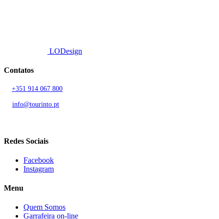
© 2026 TOURINTO.
Todos os direitos reservados.
Developed by
LODesign
Contatos
T.
+351 914 067 800
Chamada para rede móvel nacional
E.
info@tourinto.pt
LISBOA, PORTUGAL
Redes Sociais
Facebook
Instagram
Menu
Quem Somos
Garrafeira on-line