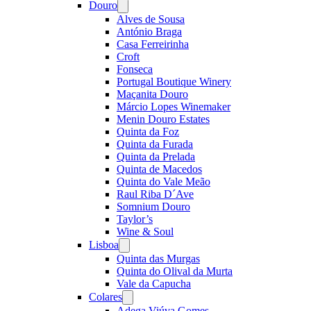
Douro
Open
menu
Alves de Sousa
António Braga
Casa Ferreirinha
Croft
Fonseca
Portugal Boutique Winery
Maçanita Douro
Márcio Lopes Winemaker
Menin Douro Estates
Quinta da Foz
Quinta da Furada
Quinta da Prelada
Quinta de Macedos
Quinta do Vale Meão
Raul Riba D´Ave
Somnium Douro
Taylor’s
Wine & Soul
Lisboa
Open
menu
Quinta das Murgas
Quinta do Olival da Murta
Vale da Capucha
Colares
Open
menu
Adega Viúva Gomes