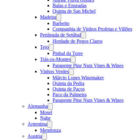
Baías e Enseadas
Quinta de San Michel
Madeira
Open
menu
Barbeito
Companhia de Vinhos Profetas e Villões
Península de Setúbal
Open
menu
Herdade de Pegos Claros
Tejo
Open
menu
Pinhal da Torre
Trás-os-Montes
Open
menu
Parapente Pine Nuts Vines & Wines
Vinhos Verdes
Open
menu
Márcio Lopes Winemaker
Quinta da Pedra
Quinta de Paços
Paço da Palmeira
Parapente Pine Nuts Vines & Wines
Alemanha
Open
menu
Mosel
Nahe
Argentina
Open
menu
Mendonza
Austria
Open