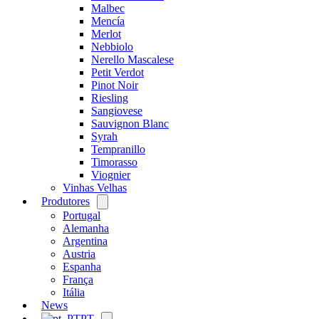
Malbec
Mencía
Merlot
Nebbiolo
Nerello Mascalese
Petit Verdot
Pinot Noir
Riesling
Sangiovese
Sauvignon Blanc
Syrah
Tempranillo
Timorasso
Viognier
Vinhas Velhas
Produtores
Open
menu
Portugal
Alemanha
Argentina
Austria
Espanha
França
Itália
News
PT
Open