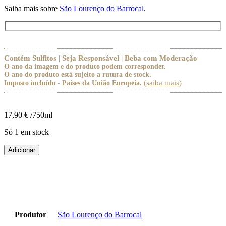
Saiba mais sobre
São Lourenço do Barrocal
.
Contém Sulfitos | Seja Responsável | Beba com Moderação
O ano da imagem e do produto podem corresponder.
O ano do produto está sujeito a rutura de stock.
(
saiba mais
)
Imposto incluído - Países da União Europeia.
17,90
€
/750ml
Só 1 em stock
Quantidade
Adicionar
de
São
Lourenço
do
Barrocal
Terracota
Ânfora
Produtor
São Lourenço do Barrocal