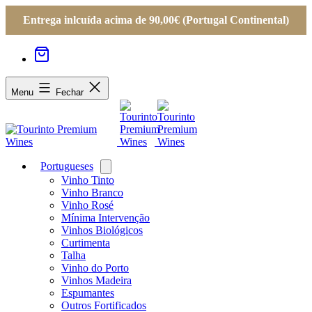
Entrega inlcuída acima de 90,00€ (Portugal Continental)
Menu
Fechar
Portugueses
Open
menu
Vinho Tinto
Vinho Branco
Vinho Rosé
Mínima Intervenção
Vinhos Biológicos
Curtimenta
Talha
Vinho do Porto
Vinhos Madeira
Espumantes
Outros Fortificados