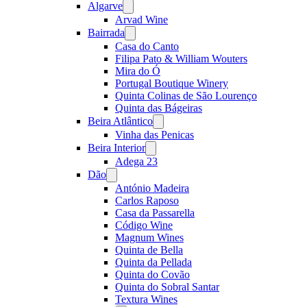
Algarve
Open
menu
Arvad Wine
Bairrada
Open
menu
Casa do Canto
Filipa Pato & William Wouters
Mira do Ó
Portugal Boutique Winery
Quinta Colinas de São Lourenço
Quinta das Bágeiras
Beira Atlântico
Open
menu
Vinha das Penicas
Beira Interior
Open
menu
Adega 23
Dão
Open
menu
António Madeira
Carlos Raposo
Casa da Passarella
Código Wine
Magnum Wines
Quinta de Bella
Quinta da Pellada
Quinta do Covão
Quinta do Sobral Santar
Textura Wines