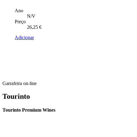
Ano
N/V
Preço
26,25
€
Adicionar
Garrafeira on-line
Tourinto
Tourinto Premium Wines
Fornecemos um serviço de curadoria personalizado, contacto de
proximidade, e entrega eficiente.