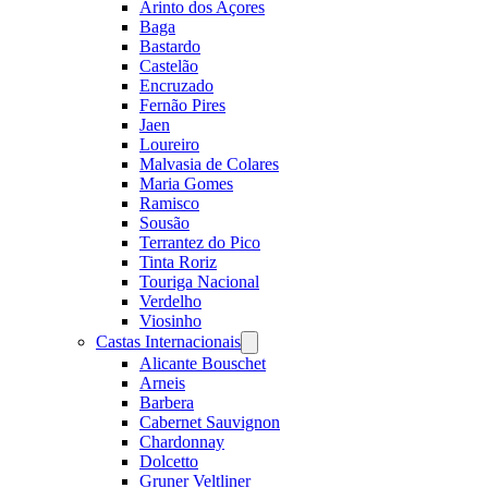
Arinto dos Açores
Baga
Bastardo
Castelão
Encruzado
Fernão Pires
Jaen
Loureiro
Malvasia de Colares
Maria Gomes
Ramisco
Sousão
Terrantez do Pico
Tinta Roriz
Touriga Nacional
Verdelho
Viosinho
Castas Internacionais
Open
menu
Alicante Bouschet
Arneis
Barbera
Cabernet Sauvignon
Chardonnay
Dolcetto
Gruner Veltliner