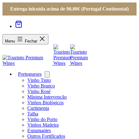
Entrega inlcuída acima de 90,00€ (Portugal Continental)
Menu
Fechar
Portugueses
Open
menu
Vinho Tinto
Vinho Branco
Vinho Rosé
Mínima Intervenção
Vinhos Biológicos
Curtimenta
Talha
Vinho do Porto
Vinhos Madeira
Espumantes
Outros Fortificados