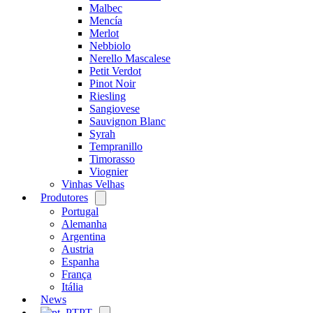
Malbec
Mencía
Merlot
Nebbiolo
Nerello Mascalese
Petit Verdot
Pinot Noir
Riesling
Sangiovese
Sauvignon Blanc
Syrah
Tempranillo
Timorasso
Viognier
Vinhas Velhas
Produtores
Open
menu
Portugal
Alemanha
Argentina
Austria
Espanha
França
Itália
News
PT
Open