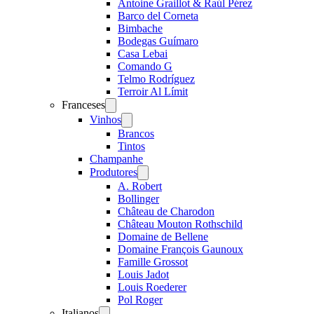
Antoine Graillot & Raúl Pérez
Barco del Corneta
Bimbache
Bodegas Guímaro
Casa Lebai
Comando G
Telmo Rodríguez
Terroir Al Límit
Franceses
Open
menu
Vinhos
Open
menu
Brancos
Tintos
Champanhe
Produtores
Open
menu
A. Robert
Bollinger
Château de Charodon
Château Mouton Rothschild
Domaine de Bellene
Domaine François Gaunoux
Famille Grossot
Louis Jadot
Louis Roederer
Pol Roger
Italianos
Open