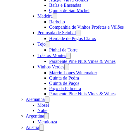
Baías e Enseadas
Quinta de San Michel
Madeira
Open
menu
Barbeito
Companhia de Vinhos Profetas e Villões
Península de Setúbal
Open
menu
Herdade de Pegos Claros
Tejo
Open
menu
Pinhal da Torre
Trás-os-Montes
Open
menu
Parapente Pine Nuts Vines & Wines
Vinhos Verdes
Open
menu
Márcio Lopes Winemaker
Quinta da Pedra
Quinta de Paços
Paço da Palmeira
Parapente Pine Nuts Vines & Wines
Alemanha
Open
menu
Mosel
Nahe
Argentina
Open
menu
Mendonza
Austria
Open