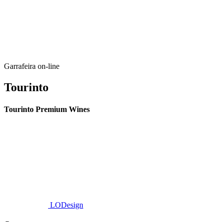
Garrafeira on-line
Tourinto
Tourinto Premium Wines
Fornecemos um serviço de curadoria personalizado, contacto de
proximidade, e entrega eficiente.
© 2026 TOURINTO.
Todos os direitos reservados.
Developed by
LODesign