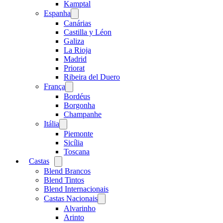
menu
Kamptal
Espanha
Open
menu
Canárias
Castilla y Léon
Galiza
La Rioja
Madrid
Priorat
Ribeira del Duero
França
Open
menu
Bordéus
Borgonha
Champanhe
Itália
Open
menu
Piemonte
Sicília
Toscana
Castas
Open
menu
Blend Brancos
Blend Tintos
Blend Internacionais
Castas Nacionais
Open
menu
Alvarinho
Arinto