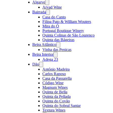
Algarve
Open
menu
Arvad Wine
Bairrada
Open
menu
Casa do Canto
Filipa Pato & William Wouters
Mira do Ó
Portugal Boutique Winery
Quinta Colinas de São Lourenço
Quinta das Bágeiras
Beira Atlântico
Open
menu
Vinha das Penicas
Beira Interior
Open
menu
Adega 23
Dão
Open
menu
António Madeira
Carlos Raposo
Casa da Passarella
Código Wine
Magnum Wines
Quinta de Bella
Quinta da Pellada
Quinta do Covão
Quinta do Sobral Santar
Textura Wines