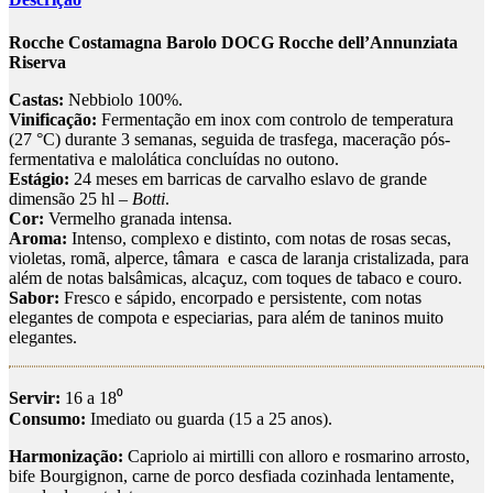
Rocche Costamagna Barolo DOCG Rocche dell’Annunziata
Riserva
Castas:
Nebbiolo 100%.
Vinificação:
Fermentação em inox com controlo de temperatura
(27 °C) durante 3 semanas, seguida de trasfega, maceração pós-
fermentativa e malolática concluídas no outono.
Estágio:
24 meses em barricas de carvalho eslavo de grande
dimensão 25 hl –
Botti
.
Cor:
Vermelho granada intensa.
Aroma:
Intenso, complexo e distinto, com notas de rosas secas,
violetas, romã, alperce, tâmara e casca de laranja cristalizada, para
além de notas balsâmicas, alcaçuz, com toques de tabaco e couro.
Sabor:
Fresco e sápido, encorpado e persistente, com notas
elegantes de compota e especiarias, para além de taninos muito
elegantes.
Servir:
16 a 18⁰
Consumo:
Imediato ou guarda (15 a 25 anos).
Harmonização:
Capriolo ai mirtilli con alloro e rosmarino arrosto,
bife Bourgignon, carne de porco desfiada cozinhada lentamente,