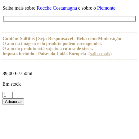
Saiba mais sobre
Rocche Costamagna
e sobre o
Piemonte
.
Contém Sulfitos | Seja Responsável | Beba com Moderação
O ano da imagem e do produto podem corresponder.
O ano do produto está sujeito a rutura de stock.
(
saiba mais
)
Imposto incluído - Países da União Europeia.
89,00
€
/750ml
Em stock
Quantidade
de
Adicionar
Rocche
Costamagna
Barolo
Riserva
2019