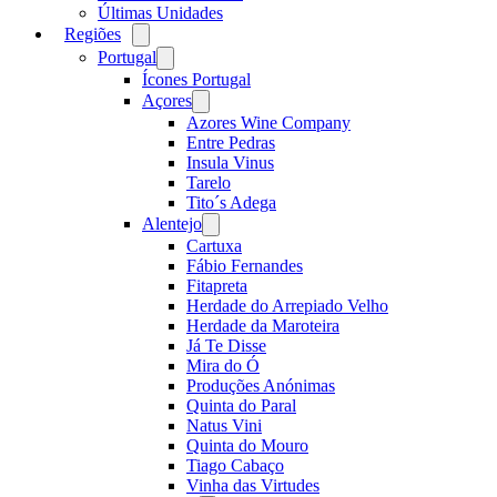
Últimas Unidades
Regiões
Open
menu
Portugal
Open
menu
Ícones Portugal
Açores
Open
menu
Azores Wine Company
Entre Pedras
Insula Vinus
Tarelo
Tito´s Adega
Alentejo
Open
menu
Cartuxa
Fábio Fernandes
Fitapreta
Herdade do Arrepiado Velho
Herdade da Maroteira
Já Te Disse
Mira do Ó
Produções Anónimas
Quinta do Paral
Natus Vini
Quinta do Mouro
Tiago Cabaço
Vinha das Virtudes