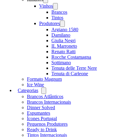
menu
Vinhos
Open
menu
Brancos
Tintos
Produtores
Open
menu
Argiano 1580
Damilano
Giulia Negri
IL Marroneto
Renato Ratti
Rocche Costamagna
Sottimano
Tenuta delle Terre Nere
Tenuta di Carleone
Formato Magnum
Ice Wine
Categorias
Open
menu
Brancos Atlânticos
Brancos Internacionais
Dinner Solved
Espumantes
Ícones Portugal
Pequenos Produtores
Ready to Drink
Tintos Internacionais