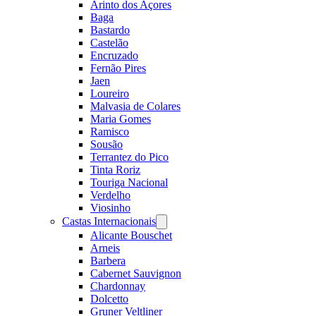
Arinto dos Açores
Baga
Bastardo
Castelão
Encruzado
Fernão Pires
Jaen
Loureiro
Malvasia de Colares
Maria Gomes
Ramisco
Sousão
Terrantez do Pico
Tinta Roriz
Touriga Nacional
Verdelho
Viosinho
Castas Internacionais
Open
menu
Alicante Bouschet
Arneis
Barbera
Cabernet Sauvignon
Chardonnay
Dolcetto
Gruner Veltliner