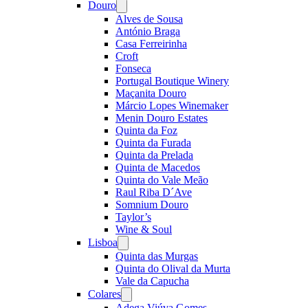
Douro
Open
menu
Alves de Sousa
António Braga
Casa Ferreirinha
Croft
Fonseca
Portugal Boutique Winery
Maçanita Douro
Márcio Lopes Winemaker
Menin Douro Estates
Quinta da Foz
Quinta da Furada
Quinta da Prelada
Quinta de Macedos
Quinta do Vale Meão
Raul Riba D´Ave
Somnium Douro
Taylor’s
Wine & Soul
Lisboa
Open
menu
Quinta das Murgas
Quinta do Olival da Murta
Vale da Capucha
Colares
Open
menu
Adega Viúva Gomes