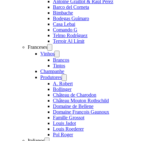
Antoine Graillot & Raúl Pérez
Barco del Corneta
Bimbache
Bodegas Guímaro
Casa Lebai
Comando G
Telmo Rodríguez
Terroir Al Límit
Franceses
Open
menu
Vinhos
Open
menu
Brancos
Tintos
Champanhe
Produtores
Open
menu
A. Robert
Bollinger
Château de Charodon
Château Mouton Rothschild
Domaine de Bellene
Domaine François Gaunoux
Famille Grossot
Louis Jadot
Louis Roederer
Pol Roger
Italianos
Open