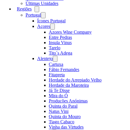
Últimas Unidades
Regiões
Open
menu
Portugal
Open
menu
Ícones Portugal
Açores
Open
menu
Azores Wine Company
Entre Pedras
Insula Vinus
Tarelo
Tito´s Adega
Alentejo
Open
menu
Cartuxa
Fábio Fernandes
Fitapreta
Herdade do Arrepiado Velho
Herdade da Maroteira
Já Te Disse
Mira do Ó
Produções Anónimas
Quinta do Paral
Natus Vini
Quinta do Mouro
Tiago Cabaço
Vinha das Virtudes