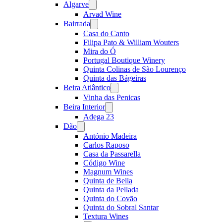
Algarve
Open
menu
Arvad Wine
Bairrada
Open
menu
Casa do Canto
Filipa Pato & William Wouters
Mira do Ó
Portugal Boutique Winery
Quinta Colinas de São Lourenço
Quinta das Bágeiras
Beira Atlântico
Open
menu
Vinha das Penicas
Beira Interior
Open
menu
Adega 23
Dão
Open
menu
António Madeira
Carlos Raposo
Casa da Passarella
Código Wine
Magnum Wines
Quinta de Bella
Quinta da Pellada
Quinta do Covão
Quinta do Sobral Santar
Textura Wines