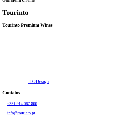
Garrafeira on-line
Tourinto
Tourinto Premium Wines
Fornecemos um serviço de curadoria personalizado, contacto de
proximidade, e entrega eficiente.
© 2026 TOURINTO.
Todos os direitos reservados.
Developed by
LODesign
Contatos
T.
+351 914 067 800
Chamada para rede móvel nacional
E.
info@tourinto.pt
LISBOA, PORTUGAL