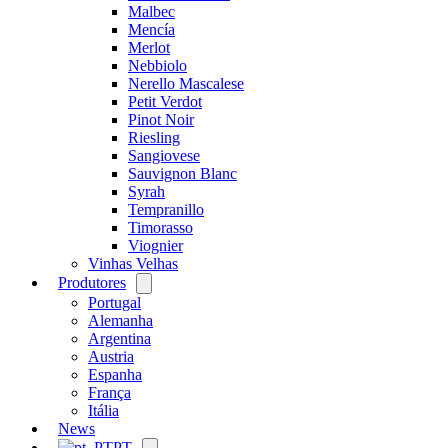
Malbec
Mencía
Merlot
Nebbiolo
Nerello Mascalese
Petit Verdot
Pinot Noir
Riesling
Sangiovese
Sauvignon Blanc
Syrah
Tempranillo
Timorasso
Viognier
Vinhas Velhas
Produtores
Open
menu
Portugal
Alemanha
Argentina
Austria
Espanha
França
Itália
News
PT
Open