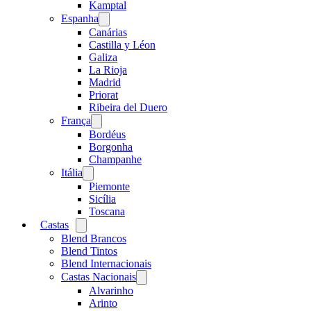
menu
Kamptal
Espanha
Open
menu
Canárias
Castilla y Léon
Galiza
La Rioja
Madrid
Priorat
Ribeira del Duero
França
Open
menu
Bordéus
Borgonha
Champanhe
Itália
Open
menu
Piemonte
Sicília
Toscana
Castas
Open
menu
Blend Brancos
Blend Tintos
Blend Internacionais
Castas Nacionais
Open
menu
Alvarinho
Arinto