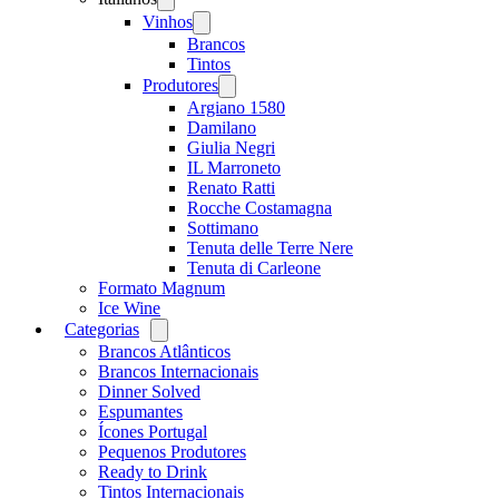
menu
Vinhos
Open
menu
Brancos
Tintos
Produtores
Open
menu
Argiano 1580
Damilano
Giulia Negri
IL Marroneto
Renato Ratti
Rocche Costamagna
Sottimano
Tenuta delle Terre Nere
Tenuta di Carleone
Formato Magnum
Ice Wine
Categorias
Open
menu
Brancos Atlânticos
Brancos Internacionais
Dinner Solved
Espumantes
Ícones Portugal
Pequenos Produtores
Ready to Drink
Tintos Internacionais