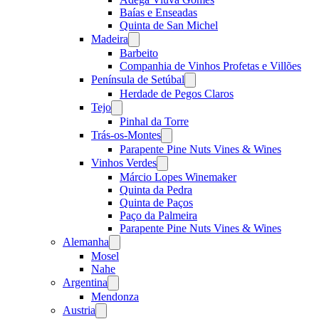
Baías e Enseadas
Quinta de San Michel
Madeira
Open
menu
Barbeito
Companhia de Vinhos Profetas e Villões
Península de Setúbal
Open
menu
Herdade de Pegos Claros
Tejo
Open
menu
Pinhal da Torre
Trás-os-Montes
Open
menu
Parapente Pine Nuts Vines & Wines
Vinhos Verdes
Open
menu
Márcio Lopes Winemaker
Quinta da Pedra
Quinta de Paços
Paço da Palmeira
Parapente Pine Nuts Vines & Wines
Alemanha
Open
menu
Mosel
Nahe
Argentina
Open
menu
Mendonza
Austria
Open