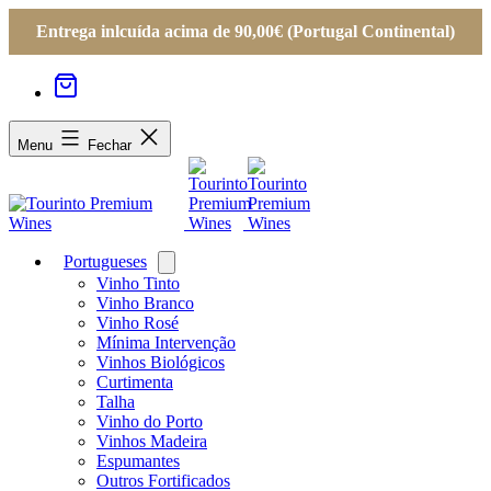
Entrega inlcuída acima de 90,00€ (Portugal Continental)
Menu
Fechar
Portugueses
Open
menu
Vinho Tinto
Vinho Branco
Vinho Rosé
Mínima Intervenção
Vinhos Biológicos
Curtimenta
Talha
Vinho do Porto
Vinhos Madeira
Espumantes
Outros Fortificados