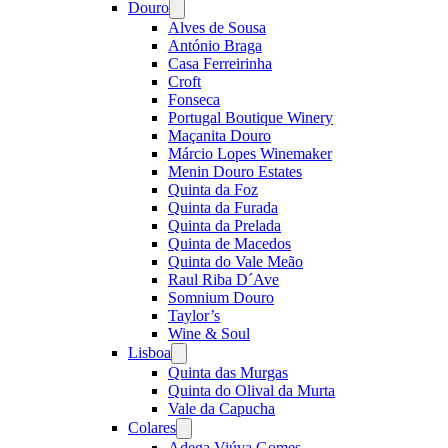
Douro
Open
menu
Alves de Sousa
António Braga
Casa Ferreirinha
Croft
Fonseca
Portugal Boutique Winery
Maçanita Douro
Márcio Lopes Winemaker
Menin Douro Estates
Quinta da Foz
Quinta da Furada
Quinta da Prelada
Quinta de Macedos
Quinta do Vale Meão
Raul Riba D´Ave
Somnium Douro
Taylor’s
Wine & Soul
Lisboa
Open
menu
Quinta das Murgas
Quinta do Olival da Murta
Vale da Capucha
Colares
Open
menu
Adega Viúva Gomes