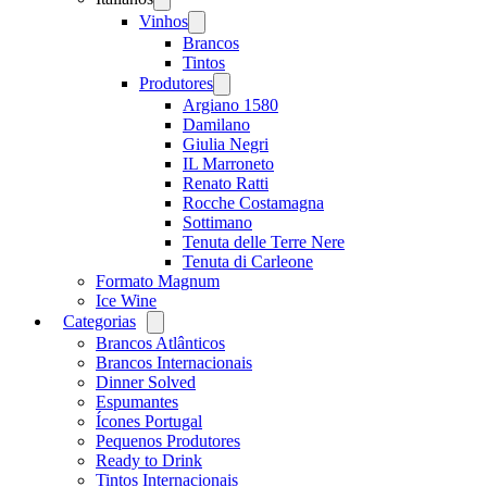
menu
Vinhos
Open
menu
Brancos
Tintos
Produtores
Open
menu
Argiano 1580
Damilano
Giulia Negri
IL Marroneto
Renato Ratti
Rocche Costamagna
Sottimano
Tenuta delle Terre Nere
Tenuta di Carleone
Formato Magnum
Ice Wine
Categorias
Open
menu
Brancos Atlânticos
Brancos Internacionais
Dinner Solved
Espumantes
Ícones Portugal
Pequenos Produtores
Ready to Drink
Tintos Internacionais