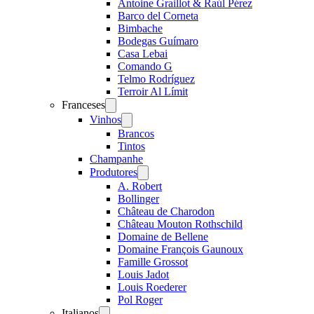
Antoine Graillot & Raúl Pérez
Barco del Corneta
Bimbache
Bodegas Guímaro
Casa Lebai
Comando G
Telmo Rodríguez
Terroir Al Límit
Franceses
Open
menu
Vinhos
Open
menu
Brancos
Tintos
Champanhe
Produtores
Open
menu
A. Robert
Bollinger
Château de Charodon
Château Mouton Rothschild
Domaine de Bellene
Domaine François Gaunoux
Famille Grossot
Louis Jadot
Louis Roederer
Pol Roger
Italianos
Open