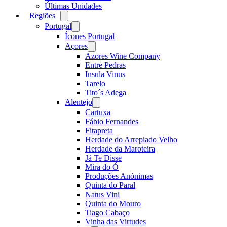
Últimas Unidades
Regiões
Open
menu
Portugal
Open
menu
Ícones Portugal
Açores
Open
menu
Azores Wine Company
Entre Pedras
Insula Vinus
Tarelo
Tito´s Adega
Alentejo
Open
menu
Cartuxa
Fábio Fernandes
Fitapreta
Herdade do Arrepiado Velho
Herdade da Maroteira
Já Te Disse
Mira do Ó
Produções Anónimas
Quinta do Paral
Natus Vini
Quinta do Mouro
Tiago Cabaço
Vinha das Virtudes