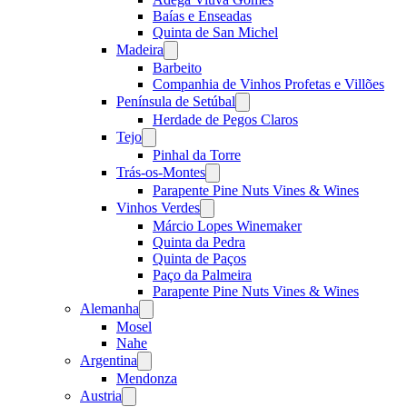
Baías e Enseadas
Quinta de San Michel
Madeira
Open
menu
Barbeito
Companhia de Vinhos Profetas e Villões
Península de Setúbal
Open
menu
Herdade de Pegos Claros
Tejo
Open
menu
Pinhal da Torre
Trás-os-Montes
Open
menu
Parapente Pine Nuts Vines & Wines
Vinhos Verdes
Open
menu
Márcio Lopes Winemaker
Quinta da Pedra
Quinta de Paços
Paço da Palmeira
Parapente Pine Nuts Vines & Wines
Alemanha
Open
menu
Mosel
Nahe
Argentina
Open
menu
Mendonza
Austria
Open