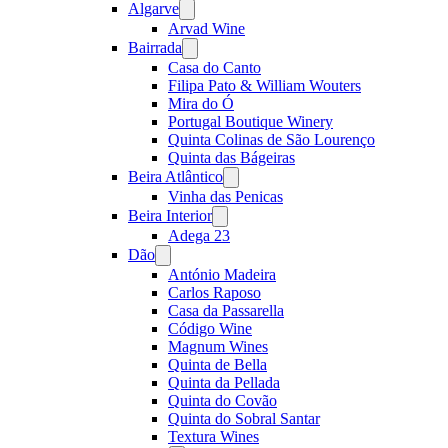
Algarve
Open
menu
Arvad Wine
Bairrada
Open
menu
Casa do Canto
Filipa Pato & William Wouters
Mira do Ó
Portugal Boutique Winery
Quinta Colinas de São Lourenço
Quinta das Bágeiras
Beira Atlântico
Open
menu
Vinha das Penicas
Beira Interior
Open
menu
Adega 23
Dão
Open
menu
António Madeira
Carlos Raposo
Casa da Passarella
Código Wine
Magnum Wines
Quinta de Bella
Quinta da Pellada
Quinta do Covão
Quinta do Sobral Santar
Textura Wines