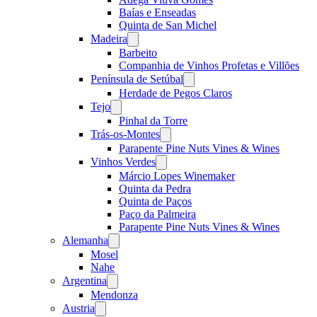
Baías e Enseadas
Quinta de San Michel
Madeira
Open
menu
Barbeito
Companhia de Vinhos Profetas e Villões
Península de Setúbal
Open
menu
Herdade de Pegos Claros
Tejo
Open
menu
Pinhal da Torre
Trás-os-Montes
Open
menu
Parapente Pine Nuts Vines & Wines
Vinhos Verdes
Open
menu
Márcio Lopes Winemaker
Quinta da Pedra
Quinta de Paços
Paço da Palmeira
Parapente Pine Nuts Vines & Wines
Alemanha
Open
menu
Mosel
Nahe
Argentina
Open
menu
Mendonza
Austria
Open