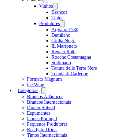
menu
Vinhos
Open
menu
Brancos
Tintos
Produtores
Open
menu
Argiano 1580
Damilano
Giulia Negri
IL Marroneto
Renato Ratti
Rocche Costamagna
Sottimano
Tenuta delle Terre Nere
Tenuta di Carleone
Formato Magnum
Ice Wine
Categorias
Open
menu
Brancos Atlânticos
Brancos Internacionais
Dinner Solved
Espumantes
Ícones Portugal
Pequenos Produtores
Ready to Drink
Tintos Internacionais