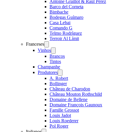
Antoine Graillot & Raúl Pérez
Barco del Corneta
Bimbache
Bodegas Guímaro
Casa Lebai
Comando G
Telmo Rodríguez
Terroir Al Límit
Franceses
Open
menu
Vinhos
Open
menu
Brancos
Tintos
Champanhe
Produtores
Open
menu
A. Robert
Bollinger
Château de Charodon
Château Mouton Rothschild
Domaine de Bellene
Domaine François Gaunoux
Famille Grossot
Louis Jadot
Louis Roederer
Pol Roger
Italianos
Open