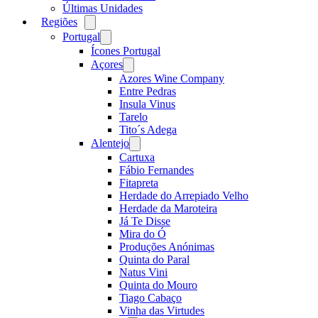
Últimas Unidades
Regiões
Open
menu
Portugal
Open
menu
Ícones Portugal
Açores
Open
menu
Azores Wine Company
Entre Pedras
Insula Vinus
Tarelo
Tito´s Adega
Alentejo
Open
menu
Cartuxa
Fábio Fernandes
Fitapreta
Herdade do Arrepiado Velho
Herdade da Maroteira
Já Te Disse
Mira do Ó
Produções Anónimas
Quinta do Paral
Natus Vini
Quinta do Mouro
Tiago Cabaço
Vinha das Virtudes