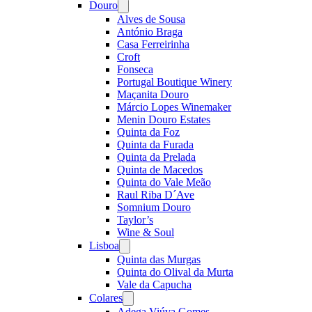
Douro
Open
menu
Alves de Sousa
António Braga
Casa Ferreirinha
Croft
Fonseca
Portugal Boutique Winery
Maçanita Douro
Márcio Lopes Winemaker
Menin Douro Estates
Quinta da Foz
Quinta da Furada
Quinta da Prelada
Quinta de Macedos
Quinta do Vale Meão
Raul Riba D´Ave
Somnium Douro
Taylor’s
Wine & Soul
Lisboa
Open
menu
Quinta das Murgas
Quinta do Olival da Murta
Vale da Capucha
Colares
Open
menu
Adega Viúva Gomes