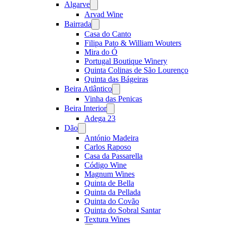
Algarve
Open
menu
Arvad Wine
Bairrada
Open
menu
Casa do Canto
Filipa Pato & William Wouters
Mira do Ó
Portugal Boutique Winery
Quinta Colinas de São Lourenço
Quinta das Bágeiras
Beira Atlântico
Open
menu
Vinha das Penicas
Beira Interior
Open
menu
Adega 23
Dão
Open
menu
António Madeira
Carlos Raposo
Casa da Passarella
Código Wine
Magnum Wines
Quinta de Bella
Quinta da Pellada
Quinta do Covão
Quinta do Sobral Santar
Textura Wines