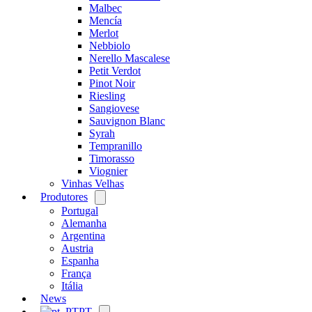
Malbec
Mencía
Merlot
Nebbiolo
Nerello Mascalese
Petit Verdot
Pinot Noir
Riesling
Sangiovese
Sauvignon Blanc
Syrah
Tempranillo
Timorasso
Viognier
Vinhas Velhas
Produtores
Open
menu
Portugal
Alemanha
Argentina
Austria
Espanha
França
Itália
News
PT
Open