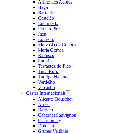
Arinto dos Açores
Baga
Bastardo
Castelão
Encruzado
Fernão Pires
Jaen
Loureiro
Malvasia de Colares
Maria Gomes
Ramisco
Sousão
Terrantez do Pico
Tinta Roriz
Touriga Nacional
Verdelho
Viosinho
Castas Internacionais
Open
menu
Alicante Bouschet
Arneis
Barbera
Cabernet Sauvignon
Chardonnay
Dolcetto
Gruner Veltliner