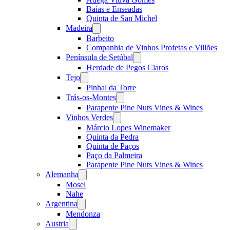
Baías e Enseadas
Quinta de San Michel
Madeira
Open
menu
Barbeito
Companhia de Vinhos Profetas e Villões
Península de Setúbal
Open
menu
Herdade de Pegos Claros
Tejo
Open
menu
Pinhal da Torre
Trás-os-Montes
Open
menu
Parapente Pine Nuts Vines & Wines
Vinhos Verdes
Open
menu
Márcio Lopes Winemaker
Quinta da Pedra
Quinta de Paços
Paço da Palmeira
Parapente Pine Nuts Vines & Wines
Alemanha
Open
menu
Mosel
Nahe
Argentina
Open
menu
Mendonza
Austria
Open