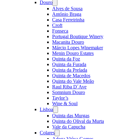
Douro
Open
menu
Alves de Sousa
António Braga
Casa Ferreirinha
Croft
Fonseca
Portugal Boutique Winery
Maçanita Douro
Márcio Lopes Winemaker
Menin Douro Estates
Quinta da Foz
Quinta da Furada
Quinta da Prelada
Quinta de Macedos
Quinta do Vale Meão
Raul Riba D´Ave
Somnium Douro
Taylor’s
Wine & Soul
Lisboa
Open
menu
Quinta das Murgas
Quinta do Olival da Murta
Vale da Capucha
Colares
Open
menu
Adega Viúva Gomes