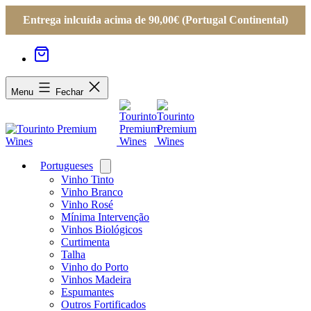
Entrega inlcuída acima de 90,00€ (Portugal Continental)
Menu
Fechar
Portugueses
Open
menu
Vinho Tinto
Vinho Branco
Vinho Rosé
Mínima Intervenção
Vinhos Biológicos
Curtimenta
Talha
Vinho do Porto
Vinhos Madeira
Espumantes
Outros Fortificados