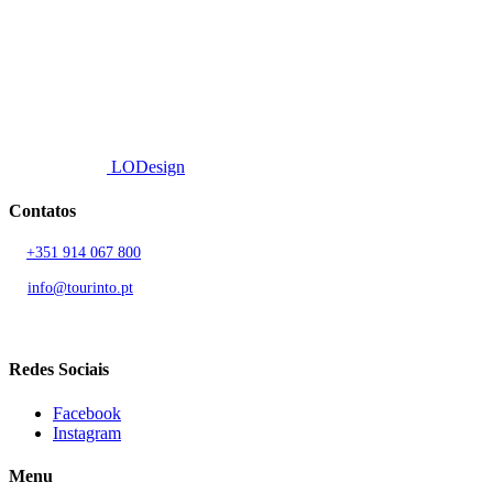
proximidade, e entrega eficiente.
© 2026 TOURINTO.
Todos os direitos reservados.
Developed by
LODesign
Contatos
T.
+351 914 067 800
Chamada para rede móvel nacional
E.
info@tourinto.pt
LISBOA, PORTUGAL
Redes Sociais
Facebook
Instagram
Menu