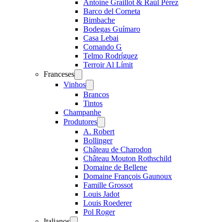
Antoine Graillot & Raúl Pérez
Barco del Corneta
Bimbache
Bodegas Guímaro
Casa Lebai
Comando G
Telmo Rodríguez
Terroir Al Límit
Franceses
Open
menu
Vinhos
Open
menu
Brancos
Tintos
Champanhe
Produtores
Open
menu
A. Robert
Bollinger
Château de Charodon
Château Mouton Rothschild
Domaine de Bellene
Domaine François Gaunoux
Famille Grossot
Louis Jadot
Louis Roederer
Pol Roger
Italianos
Open