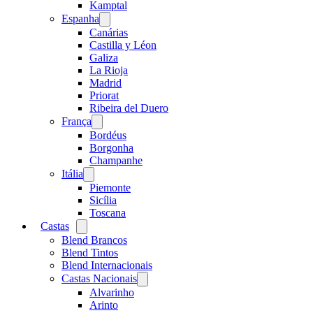
menu
Kamptal
Espanha
Open
menu
Canárias
Castilla y Léon
Galiza
La Rioja
Madrid
Priorat
Ribeira del Duero
França
Open
menu
Bordéus
Borgonha
Champanhe
Itália
Open
menu
Piemonte
Sicília
Toscana
Castas
Open
menu
Blend Brancos
Blend Tintos
Blend Internacionais
Castas Nacionais
Open
menu
Alvarinho
Arinto