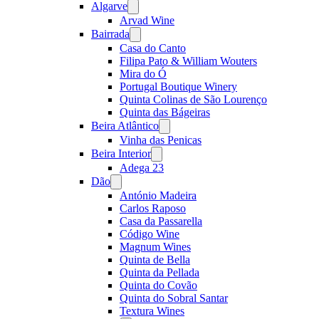
Algarve
Open
menu
Arvad Wine
Bairrada
Open
menu
Casa do Canto
Filipa Pato & William Wouters
Mira do Ó
Portugal Boutique Winery
Quinta Colinas de São Lourenço
Quinta das Bágeiras
Beira Atlântico
Open
menu
Vinha das Penicas
Beira Interior
Open
menu
Adega 23
Dão
Open
menu
António Madeira
Carlos Raposo
Casa da Passarella
Código Wine
Magnum Wines
Quinta de Bella
Quinta da Pellada
Quinta do Covão
Quinta do Sobral Santar
Textura Wines