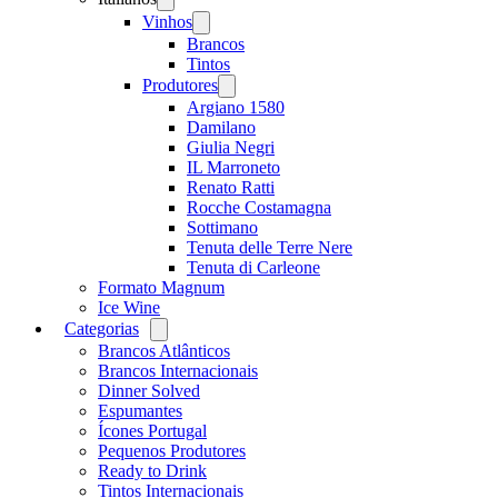
menu
Vinhos
Open
menu
Brancos
Tintos
Produtores
Open
menu
Argiano 1580
Damilano
Giulia Negri
IL Marroneto
Renato Ratti
Rocche Costamagna
Sottimano
Tenuta delle Terre Nere
Tenuta di Carleone
Formato Magnum
Ice Wine
Categorias
Open
menu
Brancos Atlânticos
Brancos Internacionais
Dinner Solved
Espumantes
Ícones Portugal
Pequenos Produtores
Ready to Drink
Tintos Internacionais