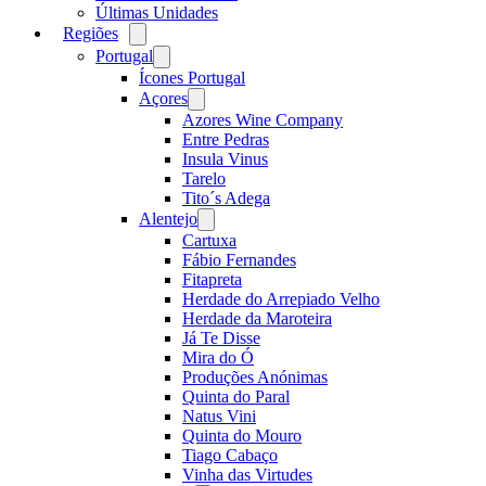
Últimas Unidades
Regiões
Open
menu
Portugal
Open
menu
Ícones Portugal
Açores
Open
menu
Azores Wine Company
Entre Pedras
Insula Vinus
Tarelo
Tito´s Adega
Alentejo
Open
menu
Cartuxa
Fábio Fernandes
Fitapreta
Herdade do Arrepiado Velho
Herdade da Maroteira
Já Te Disse
Mira do Ó
Produções Anónimas
Quinta do Paral
Natus Vini
Quinta do Mouro
Tiago Cabaço
Vinha das Virtudes