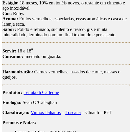
Estágio:
18 meses, 10% em tonéis novos, o restante em cimento e
aço inoxidável.
Cor:
Ruby.
Aroma:
Frutos vermelhos, especiarias, ervas aromáticas e casca de
laranja seca.
Sabor:
Polido e refinado, suculento e fresco, giz e muita
mineralidade, terminado com um final texturado e persistente.
Servir:
16 a 18⁰
Consumo:
Imediato ou guarda.
Harmonização:
Carnes vermelhas, assados de carne, massas e
queijos.
Produtor:
Tenuta di Carleone
Enologia:
Sean O’Callaghan
Classificação:
Vinhos Italianos
–
Toscana
– Chianti – IGT
Prémios e Notas: