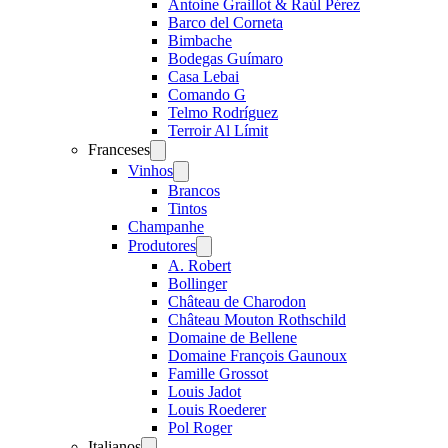
Antoine Graillot & Raúl Pérez
Barco del Corneta
Bimbache
Bodegas Guímaro
Casa Lebai
Comando G
Telmo Rodríguez
Terroir Al Límit
Franceses
Open
menu
Vinhos
Open
menu
Brancos
Tintos
Champanhe
Produtores
Open
menu
A. Robert
Bollinger
Château de Charodon
Château Mouton Rothschild
Domaine de Bellene
Domaine François Gaunoux
Famille Grossot
Louis Jadot
Louis Roederer
Pol Roger
Italianos
Open