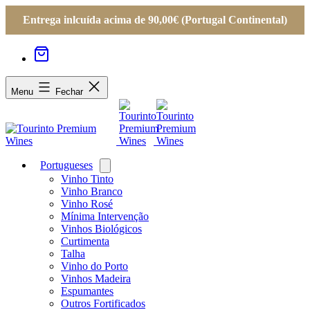
Entrega inlcuída acima de 90,00€ (Portugal Continental)
Menu
Fechar
Portugueses
Open
menu
Vinho Tinto
Vinho Branco
Vinho Rosé
Mínima Intervenção
Vinhos Biológicos
Curtimenta
Talha
Vinho do Porto
Vinhos Madeira
Espumantes
Outros Fortificados