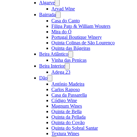
Algarve
Open
menu
Arvad Wine
Bairrada
Open
menu
Casa do Canto
Filipa Pato & William Wouters
Mira do Ó
Portugal Boutique Winery
Quinta Colinas de São Lourenço
Quinta das Bágeiras
Beira Atlântico
Open
menu
Vinha das Penicas
Beira Interior
Open
menu
Adega 23
Dão
Open
menu
António Madeira
Carlos Raposo
Casa da Passarella
Código Wine
Magnum Wines
Quinta de Bella
Quinta da Pellada
Quinta do Covão
Quinta do Sobral Santar
Textura Wines