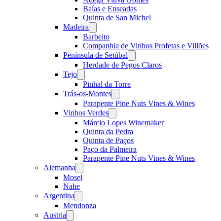
Baías e Enseadas
Quinta de San Michel
Madeira
Open
menu
Barbeito
Companhia de Vinhos Profetas e Villões
Península de Setúbal
Open
menu
Herdade de Pegos Claros
Tejo
Open
menu
Pinhal da Torre
Trás-os-Montes
Open
menu
Parapente Pine Nuts Vines & Wines
Vinhos Verdes
Open
menu
Márcio Lopes Winemaker
Quinta da Pedra
Quinta de Paços
Paço da Palmeira
Parapente Pine Nuts Vines & Wines
Alemanha
Open
menu
Mosel
Nahe
Argentina
Open
menu
Mendonza
Austria
Open