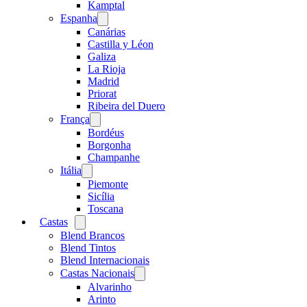
menu
Kamptal
Espanha
Open
menu
Canárias
Castilla y Léon
Galiza
La Rioja
Madrid
Priorat
Ribeira del Duero
França
Open
menu
Bordéus
Borgonha
Champanhe
Itália
Open
menu
Piemonte
Sicília
Toscana
Castas
Open
menu
Blend Brancos
Blend Tintos
Blend Internacionais
Castas Nacionais
Open
menu
Alvarinho
Arinto