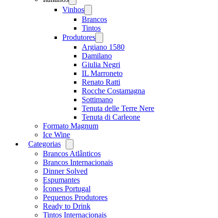
menu
Vinhos
Open
menu
Brancos
Tintos
Produtores
Open
menu
Argiano 1580
Damilano
Giulia Negri
IL Marroneto
Renato Ratti
Rocche Costamagna
Sottimano
Tenuta delle Terre Nere
Tenuta di Carleone
Formato Magnum
Ice Wine
Categorias
Open
menu
Brancos Atlânticos
Brancos Internacionais
Dinner Solved
Espumantes
Ícones Portugal
Pequenos Produtores
Ready to Drink
Tintos Internacionais