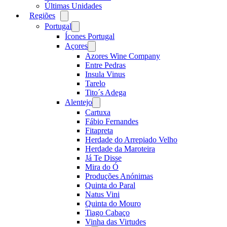
Últimas Unidades
Regiões
Open
menu
Portugal
Open
menu
Ícones Portugal
Açores
Open
menu
Azores Wine Company
Entre Pedras
Insula Vinus
Tarelo
Tito´s Adega
Alentejo
Open
menu
Cartuxa
Fábio Fernandes
Fitapreta
Herdade do Arrepiado Velho
Herdade da Maroteira
Já Te Disse
Mira do Ó
Produções Anónimas
Quinta do Paral
Natus Vini
Quinta do Mouro
Tiago Cabaço
Vinha das Virtudes