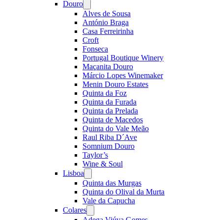
Douro
Open
menu
Alves de Sousa
António Braga
Casa Ferreirinha
Croft
Fonseca
Portugal Boutique Winery
Maçanita Douro
Márcio Lopes Winemaker
Menin Douro Estates
Quinta da Foz
Quinta da Furada
Quinta da Prelada
Quinta de Macedos
Quinta do Vale Meão
Raul Riba D´Ave
Somnium Douro
Taylor’s
Wine & Soul
Lisboa
Open
menu
Quinta das Murgas
Quinta do Olival da Murta
Vale da Capucha
Colares
Open
menu
Adega Viúva Gomes