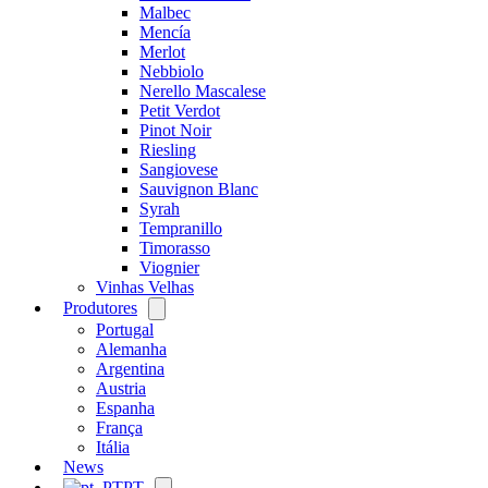
Malbec
Mencía
Merlot
Nebbiolo
Nerello Mascalese
Petit Verdot
Pinot Noir
Riesling
Sangiovese
Sauvignon Blanc
Syrah
Tempranillo
Timorasso
Viognier
Vinhas Velhas
Produtores
Open
menu
Portugal
Alemanha
Argentina
Austria
Espanha
França
Itália
News
PT
Open