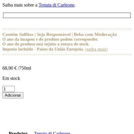
Saiba mais sobre a
Tenuta di Carleone
.
Contém Sulfitos | Seja Responsável | Beba com Moderação
O ano da imagem e do produto podem corresponder.
O ano do produto está sujeito a rutura de stock.
(
saiba mais
)
Imposto incluído - Países da União Europeia.
68,90
€
/750ml
Em stock
Quantidade
de
Adicionar
Tenuta
di
Carleone
Uno
Toscana
IGT
2021
Produtor
Tenuta di Carleone