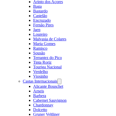
Arinto dos Açores
Baga
Bastardo
Castelão
Encruzado
Fernão Pires
Jaen
Loureiro
Malvasia de Colares
Maria Gomes
Ramisco
Sousão
Terrantez do Pico
Tinta Roriz
Touriga Nacional
Verdelho
Viosinho
Castas Internacionais
Open
menu
Alicante Bouschet
Arneis
Barbera
Cabernet Sauvignon
Chardonnay
Dolcetto
Gruner Veltliner