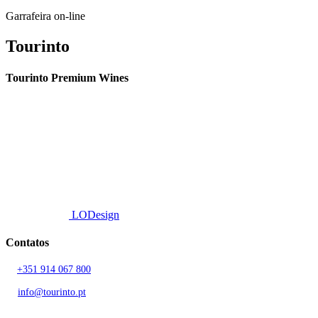
Garrafeira on-line
Tourinto
Tourinto Premium Wines
Fornecemos um serviço de curadoria personalizado, contacto de
proximidade, e entrega eficiente.
© 2026 TOURINTO.
Todos os direitos reservados.
Developed by
LODesign
Contatos
T.
+351 914 067 800
Chamada para rede móvel nacional
E.
info@tourinto.pt
LISBOA, PORTUGAL