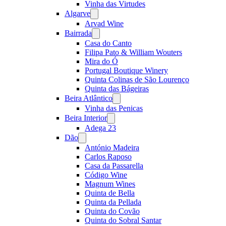
Vinha das Virtudes
Algarve
Open
menu
Arvad Wine
Bairrada
Open
menu
Casa do Canto
Filipa Pato & William Wouters
Mira do Ó
Portugal Boutique Winery
Quinta Colinas de São Lourenço
Quinta das Bágeiras
Beira Atlântico
Open
menu
Vinha das Penicas
Beira Interior
Open
menu
Adega 23
Dão
Open
menu
António Madeira
Carlos Raposo
Casa da Passarella
Código Wine
Magnum Wines
Quinta de Bella
Quinta da Pellada
Quinta do Covão
Quinta do Sobral Santar