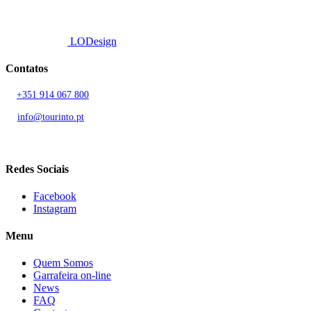
Developed by
LODesign
Contatos
T.
+351 914 067 800
Chamada para rede móvel nacional
E.
info@tourinto.pt
LISBOA, PORTUGAL
Redes Sociais
Facebook
Instagram
Menu
Quem Somos
Garrafeira on-line
News
FAQ