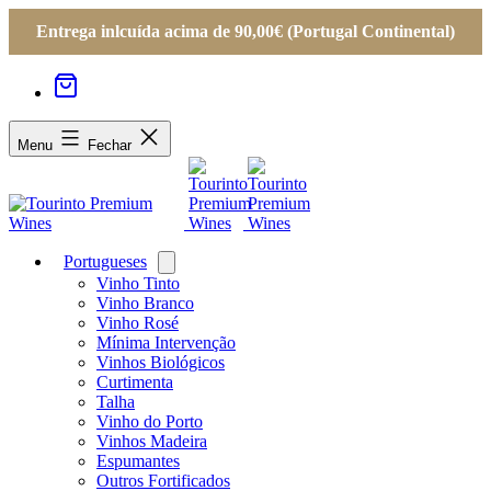
Entrega inlcuída acima de 90,00€ (Portugal Continental)
Menu
Fechar
Portugueses
Open
menu
Vinho Tinto
Vinho Branco
Vinho Rosé
Mínima Intervenção
Vinhos Biológicos
Curtimenta
Talha
Vinho do Porto
Vinhos Madeira
Espumantes
Outros Fortificados