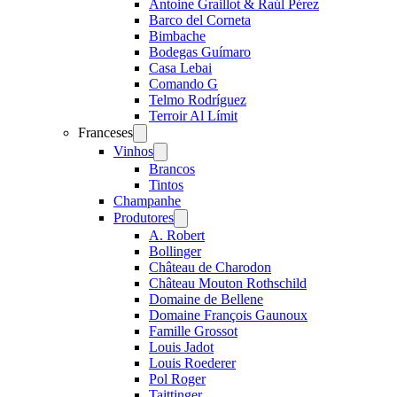
Antoine Graillot & Raúl Pérez
Barco del Corneta
Bimbache
Bodegas Guímaro
Casa Lebai
Comando G
Telmo Rodríguez
Terroir Al Límit
Franceses
Open
menu
Vinhos
Open
menu
Brancos
Tintos
Champanhe
Produtores
Open
menu
A. Robert
Bollinger
Château de Charodon
Château Mouton Rothschild
Domaine de Bellene
Domaine François Gaunoux
Famille Grossot
Louis Jadot
Louis Roederer
Pol Roger
Taittinger