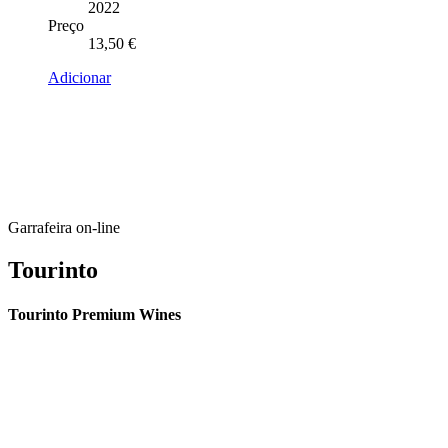
2022
Preço
13,50
€
Adicionar
Garrafeira on-line
Tourinto
Tourinto Premium Wines
Fornecemos um serviço de curadoria personalizado, contacto de
proximidade, e entrega eficiente.
© 2026 TOURINTO.
Todos os direitos reservados.