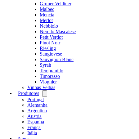
Gruner Veltliner
Malbec
Mencía
Merlot
Nebbiolo
Nerello Mascalese
Petit Verdot
Pinot Noir
Riesling
Sangiovese
Sauvignon Blanc
Syrah
Tempranillo
Timorasso
Viognier
Vinhas Velhas
Produtores
Open
menu
Portugal
Alemanha
Argentina
Austria
Espanha
França
Itália
News