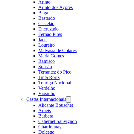
Arinto
Arinto dos Açores
Baga
Bastardo
Castelão
Encruzado
Fernão Pires
Jaen
Loureiro
Malvasia de Colares
Maria Gomes
Ramisco
Sousão
Terrantez do Pico
Tinta Roriz
Touriga Nacional
Verdelho
Viosinho
Castas Internacionais
Open
menu
Alicante Bouschet
Arneis
Barbera
Cabernet Sauvignon
Chardonnay
Dolcetto