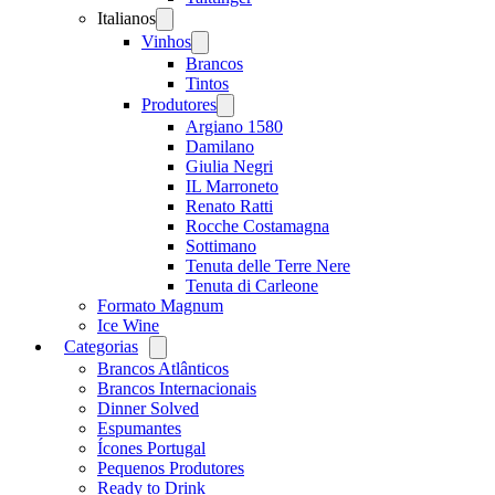
Italianos
Open
menu
Vinhos
Open
menu
Brancos
Tintos
Produtores
Open
menu
Argiano 1580
Damilano
Giulia Negri
IL Marroneto
Renato Ratti
Rocche Costamagna
Sottimano
Tenuta delle Terre Nere
Tenuta di Carleone
Formato Magnum
Ice Wine
Categorias
Open
menu
Brancos Atlânticos
Brancos Internacionais
Dinner Solved
Espumantes
Ícones Portugal
Pequenos Produtores
Ready to Drink