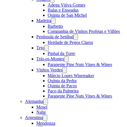
menu
Adega Viúva Gomes
Baías e Enseadas
Quinta de San Michel
Madeira
Open
menu
Barbeito
Companhia de Vinhos Profetas e Villões
Península de Setúbal
Open
menu
Herdade de Pegos Claros
Tejo
Open
menu
Pinhal da Torre
Trás-os-Montes
Open
menu
Parapente Pine Nuts Vines & Wines
Vinhos Verdes
Open
menu
Márcio Lopes Winemaker
Quinta da Pedra
Quinta de Paços
Paço da Palmeira
Parapente Pine Nuts Vines & Wines
Alemanha
Open
menu
Mosel
Nahe
Argentina
Open
menu
Mendonza