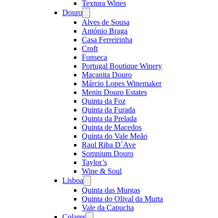
Textura Wines
Douro
Open
menu
Alves de Sousa
António Braga
Casa Ferreirinha
Croft
Fonseca
Portugal Boutique Winery
Maçanita Douro
Márcio Lopes Winemaker
Menin Douro Estates
Quinta da Foz
Quinta da Furada
Quinta da Prelada
Quinta de Macedos
Quinta do Vale Meão
Raul Riba D´Ave
Somnium Douro
Taylor’s
Wine & Soul
Lisboa
Open
menu
Quinta das Murgas
Quinta do Olival da Murta
Vale da Capucha
Colares
Open