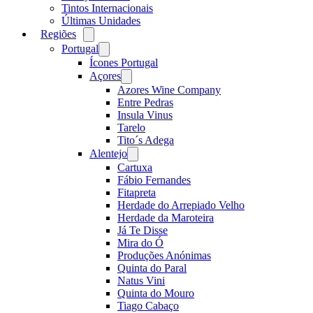
Tintos Internacionais
Últimas Unidades
Regiões
Open
menu
Portugal
Open
menu
Ícones Portugal
Açores
Open
menu
Azores Wine Company
Entre Pedras
Insula Vinus
Tarelo
Tito´s Adega
Alentejo
Open
menu
Cartuxa
Fábio Fernandes
Fitapreta
Herdade do Arrepiado Velho
Herdade da Maroteira
Já Te Disse
Mira do Ó
Produções Anónimas
Quinta do Paral
Natus Vini
Quinta do Mouro
Tiago Cabaço