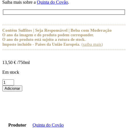
Saiba mais sobre a
Quinta do Covão
.
Contém Sulfitos | Seja Responsável | Beba com Moderação
O ano da imagem e do produto podem corresponder.
O ano do produto está sujeito a rutura de stock.
(
saiba mais
)
Imposto incluído - Países da União Europeia.
13,50
€
/750ml
Em stock
Quantidade
de
Adicionar
Quinta
do
Covão
Encruzado
Unoaked
Produtor
Quinta do Covão