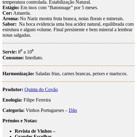
temperatura controlada. Estabilização Natural.
Estágio:
Em inox com “Batonnage” por 5 meses.
Cor:
Amarela.
Aroma:
No Nariz mostra fruta branca, notas florais e minerais.
Sabor:
Na boca evidencia uma boa acidez natural, equilibrada com
estrutura e algum volume. Final persistente e bem mineral a lembrar
notas salgadas.
Servir:
8⁰ a 10⁰
Consumo:
Imediato.
Harmonização:
Saladas frias, carnes brancas, peixes e mariscos.
Produtor:
Quinta do Covão
Enologia:
Filipe Ferreira
Categoria:
Vinhos Portugueses –
Dão
Prémios e Notas:
Revista de Vinhos –
Grandes Escolhas –