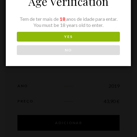
Age Verification
Tem de ter mais de
18
anos de idade para entar.
You must be 18 years old to enter.
YES
NO
2019
ANO
43,90
€
PREÇO
ADICIONAR