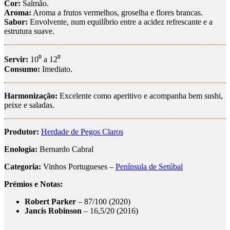
Cor:
Salmão.
Aroma:
Aroma a frutos vermelhos, groselha e flores brancas.
Sabor:
Envolvente, num equilíbrio entre a acidez refrescante e a
estrutura suave.
Servir:
10⁰ a 12⁰
Consumo:
Imediato.
Harmonização:
Excelente como aperitivo e acompanha bem sushi,
peixe e saladas.
Produtor:
Herdade de Pegos Claros
Enologia:
Bernardo Cabral
Categoria:
Vinhos Portugueses –
Península de Setúbal
Prémios e Notas:
Robert Parker
– 87/100 (2020)
Jancis Robinson
– 16,5/20 (2016)
pegos claros