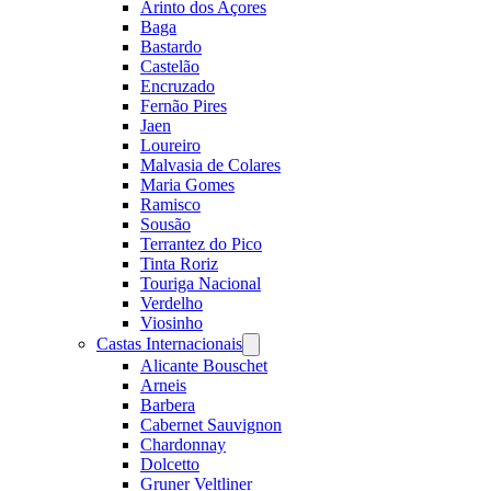
Arinto dos Açores
Baga
Bastardo
Castelão
Encruzado
Fernão Pires
Jaen
Loureiro
Malvasia de Colares
Maria Gomes
Ramisco
Sousão
Terrantez do Pico
Tinta Roriz
Touriga Nacional
Verdelho
Viosinho
Castas Internacionais
Open
menu
Alicante Bouschet
Arneis
Barbera
Cabernet Sauvignon
Chardonnay
Dolcetto
Gruner Veltliner