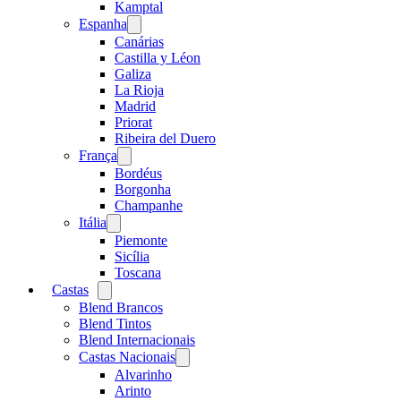
menu
Kamptal
Espanha
Open
menu
Canárias
Castilla y Léon
Galiza
La Rioja
Madrid
Priorat
Ribeira del Duero
França
Open
menu
Bordéus
Borgonha
Champanhe
Itália
Open
menu
Piemonte
Sicília
Toscana
Castas
Open
menu
Blend Brancos
Blend Tintos
Blend Internacionais
Castas Nacionais
Open
menu
Alvarinho
Arinto