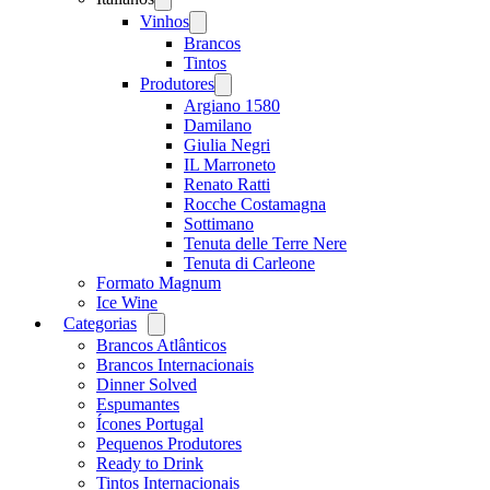
menu
Vinhos
Open
menu
Brancos
Tintos
Produtores
Open
menu
Argiano 1580
Damilano
Giulia Negri
IL Marroneto
Renato Ratti
Rocche Costamagna
Sottimano
Tenuta delle Terre Nere
Tenuta di Carleone
Formato Magnum
Ice Wine
Categorias
Open
menu
Brancos Atlânticos
Brancos Internacionais
Dinner Solved
Espumantes
Ícones Portugal
Pequenos Produtores
Ready to Drink
Tintos Internacionais