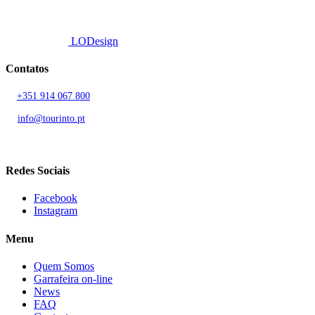
Developed by
LODesign
Contatos
T.
+351 914 067 800
Chamada para rede móvel nacional
E.
info@tourinto.pt
LISBOA, PORTUGAL
Redes Sociais
Facebook
Instagram
Menu
Quem Somos
Garrafeira on-line
News
FAQ