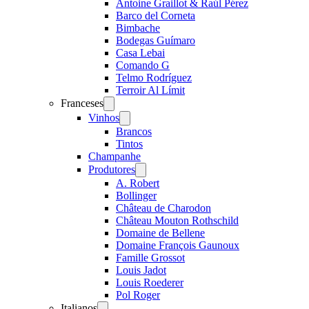
Antoine Graillot & Raúl Pérez
Barco del Corneta
Bimbache
Bodegas Guímaro
Casa Lebai
Comando G
Telmo Rodríguez
Terroir Al Límit
Franceses
Open
menu
Vinhos
Open
menu
Brancos
Tintos
Champanhe
Produtores
Open
menu
A. Robert
Bollinger
Château de Charodon
Château Mouton Rothschild
Domaine de Bellene
Domaine François Gaunoux
Famille Grossot
Louis Jadot
Louis Roederer
Pol Roger
Italianos
Open