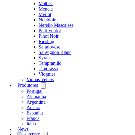
Malbec
Mencía
Merlot
Nebbiolo
Nerello Mascalese
Petit Verdot
Pinot Noir
Riesling
Sangiovese
Sauvignon Blanc
Syrah
Tempranillo
Timorasso
Viognier
Vinhas Velhas
Produtores
Open
menu
Portugal
Alemanha
Argentina
Austria
Espanha
França
Itália
News
PT
Open