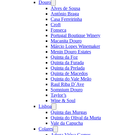
Douro
Open
menu
Alves de Sousa
António Braga
Casa Ferreirinha
Croft
Fonseca
Portugal Boutique Winery
Maçanita Douro
Márcio Lopes Winemaker
Menin Douro Estates
Quinta da Foz
Quinta da Furada
Quinta da Prelada
Quinta de Macedos
Quinta do Vale Meão
Raul Riba D´Ave
Somnium Douro
Taylor’s
Wine & Soul
Lisboa
Open
menu
Quinta das Murgas
Quinta do Olival da Murta
Vale da Capucha
Colares
Open
menu
Adega Viúva Gomes