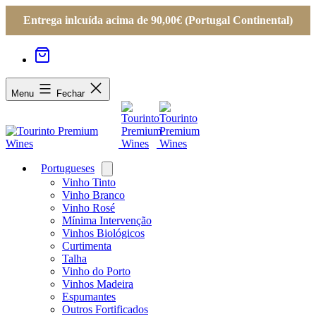
Entrega inlcuída acima de 90,00€ (Portugal Continental)
Menu
Fechar
Portugueses
Open
menu
Vinho Tinto
Vinho Branco
Vinho Rosé
Mínima Intervenção
Vinhos Biológicos
Curtimenta
Talha
Vinho do Porto
Vinhos Madeira
Espumantes
Outros Fortificados