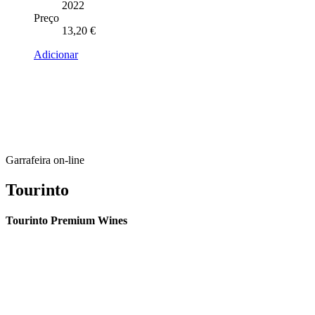
2022
Preço
13,20
€
Adicionar
Garrafeira on-line
Tourinto
Tourinto Premium Wines
Fornecemos um serviço de curadoria personalizado, contacto de
proximidade, e entrega eficiente.
© 2026 TOURINTO.
Todos os direitos reservados.