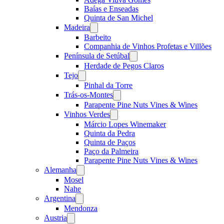
Baías e Enseadas
Quinta de San Michel
Madeira
Open
menu
Barbeito
Companhia de Vinhos Profetas e Villões
Península de Setúbal
Open
menu
Herdade de Pegos Claros
Tejo
Open
menu
Pinhal da Torre
Trás-os-Montes
Open
menu
Parapente Pine Nuts Vines & Wines
Vinhos Verdes
Open
menu
Márcio Lopes Winemaker
Quinta da Pedra
Quinta de Paços
Paço da Palmeira
Parapente Pine Nuts Vines & Wines
Alemanha
Open
menu
Mosel
Nahe
Argentina
Open
menu
Mendonza
Austria
Open