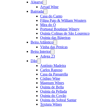
Algarve
Open
menu
Arvad Wine
Bairrada
Open
menu
Casa do Canto
Filipa Pato & William Wouters
Mira do Ó
Portugal Boutique Winery
Quinta Colinas de São Lourenço
Quinta das Bágeiras
Beira Atlântico
Open
menu
Vinha das Penicas
Beira Interior
Open
menu
Adega 23
Dão
Open
menu
António Madeira
Carlos Raposo
Casa da Passarella
Código Wine
Magnum Wines
Quinta de Bella
Quinta da Pellada
Quinta do Covão
Quinta do Sobral Santar
Textura Wines