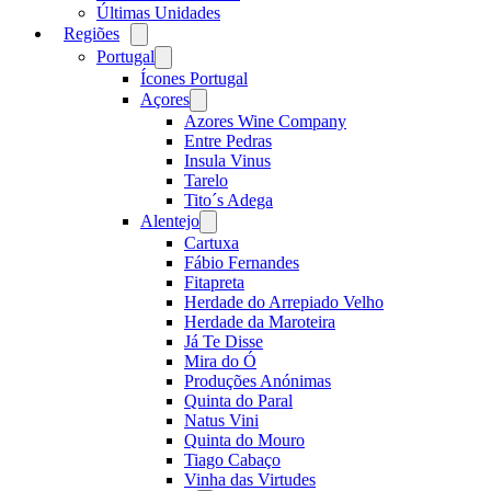
Últimas Unidades
Regiões
Open
menu
Portugal
Open
menu
Ícones Portugal
Açores
Open
menu
Azores Wine Company
Entre Pedras
Insula Vinus
Tarelo
Tito´s Adega
Alentejo
Open
menu
Cartuxa
Fábio Fernandes
Fitapreta
Herdade do Arrepiado Velho
Herdade da Maroteira
Já Te Disse
Mira do Ó
Produções Anónimas
Quinta do Paral
Natus Vini
Quinta do Mouro
Tiago Cabaço
Vinha das Virtudes