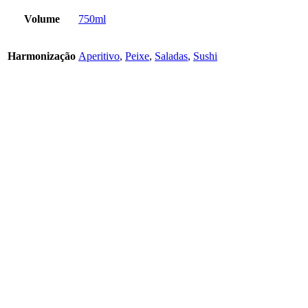
Volume
750ml
Harmonização
Aperitivo
,
Peixe
,
Saladas
,
Sushi