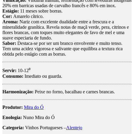
Vinificação:
Vindima manual, fermentação com leveduras indígenas
20% em barricas usadas de carvalho francês e 80% em inox.
Estágio:
11 meses sobre borras.
Cor:
Amarelo cítrico.
Aroma:
Nariz com excelente dualidade entre a frescura e a
mineralidade granítica. Revela notas de maçã verde, pera, citrinos e
flores brancas, com toques muito elegantes de favo de mel e uma
suave especiaria de fundo.
Sabor:
Destaca-se por ser um branco envolvente e muito tenso.
Tem uma acidez vigorosa e salivante que equilibra a textura rica
obtida pelo estágio com as borras.
Servir:
10-12⁰
Consumo:
Imediato ou guarda.
Harmonização:
Peixe no forno, bacalhau e carnes brancas.
Produtor:
Mira do Ó
Enologia:
Nuno Mira do Ó
Categoria:
Vinhos Portugueses –
Alentejo