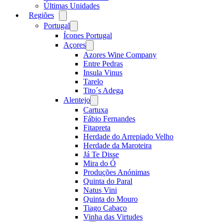
Últimas Unidades
Regiões
Open
menu
Portugal
Open
menu
Ícones Portugal
Açores
Open
menu
Azores Wine Company
Entre Pedras
Insula Vinus
Tarelo
Tito´s Adega
Alentejo
Open
menu
Cartuxa
Fábio Fernandes
Fitapreta
Herdade do Arrepiado Velho
Herdade da Maroteira
Já Te Disse
Mira do Ó
Produções Anónimas
Quinta do Paral
Natus Vini
Quinta do Mouro
Tiago Cabaço
Vinha das Virtudes