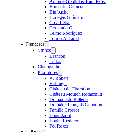
Antoine Graillot & Raúl Pérez
Barco del Corneta
Bimbache
Bodegas Guímaro
Casa Lebai
Comando G
Telmo Rodríguez
Terroir Al Límit
Franceses
Open
menu
Vinhos
Open
menu
Brancos
Tintos
Champanhe
Produtores
Open
menu
A. Robert
Bollinger
Château de Charodon
Château Mouton Rothschild
Domaine de Bellene
Domaine François Gaunoux
Famille Grossot
Louis Jadot
Louis Roederer
Pol Roger
Italianos
Open