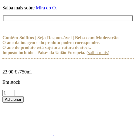
Saiba mais sobre
Mira do Ó.
Contém Sulfitos | Seja Responsável | Beba com Moderação
O ano da imagem e do produto podem corresponder.
O ano do produto está sujeito a rutura de stock.
(
saiba mais
)
Imposto incluído - Países da União Europeia.
23,90
€
/750ml
Em stock
Quantidade
de
Adicionar
Mira
do
Ó
Teima
Branco