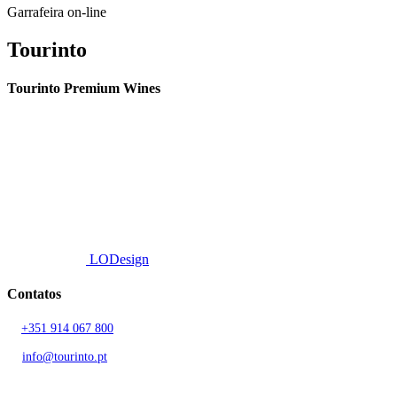
Garrafeira on-line
Tourinto
Tourinto Premium Wines
Fornecemos um serviço de curadoria personalizado, contacto de
proximidade, e entrega eficiente.
© 2026 TOURINTO.
Todos os direitos reservados.
Developed by
LODesign
Contatos
T.
+351 914 067 800
Chamada para rede móvel nacional
E.
info@tourinto.pt
LISBOA, PORTUGAL