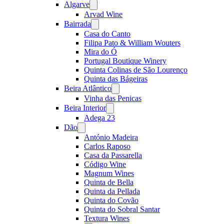
Algarve
Open
menu
Arvad Wine
Bairrada
Open
menu
Casa do Canto
Filipa Pato & William Wouters
Mira do Ó
Portugal Boutique Winery
Quinta Colinas de São Lourenço
Quinta das Bágeiras
Beira Atlântico
Open
menu
Vinha das Penicas
Beira Interior
Open
menu
Adega 23
Dão
Open
menu
António Madeira
Carlos Raposo
Casa da Passarella
Código Wine
Magnum Wines
Quinta de Bella
Quinta da Pellada
Quinta do Covão
Quinta do Sobral Santar
Textura Wines