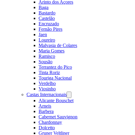
Arinto dos Açores
Baga
Bastardo
Castelão
Encruzado
Fernão Pires
Jaen
Loureiro
Malvasia de Colares
Maria Gomes
Ramisco
Sousão
Terrantez do Pico
Tinta Roriz
Touriga Nacional
Verdelho
Viosinho
Castas Internacionais
Open
menu
Alicante Bouschet
Arneis
Barbera
Cabernet Sauvignon
Chardonnay
Dolcetto
Gruner Veltliner