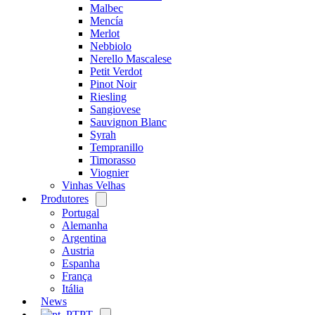
Malbec
Mencía
Merlot
Nebbiolo
Nerello Mascalese
Petit Verdot
Pinot Noir
Riesling
Sangiovese
Sauvignon Blanc
Syrah
Tempranillo
Timorasso
Viognier
Vinhas Velhas
Produtores
Open
menu
Portugal
Alemanha
Argentina
Austria
Espanha
França
Itália
News
PT
Open