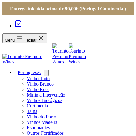
Entrega inlcuída acima de 90,00€ (Portugal Continental)
Menu
Fechar
Portugueses
Open
menu
Vinho Tinto
Vinho Branco
Vinho Rosé
Mínima Intervenção
Vinhos Biológicos
Curtimenta
Talha
Vinho do Porto
Vinhos Madeira
Espumantes
Outros Fortificados