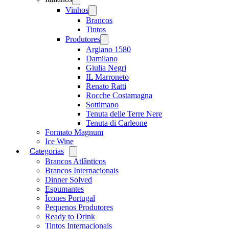
menu
Vinhos
Open
menu
Brancos
Tintos
Produtores
Open
menu
Argiano 1580
Damilano
Giulia Negri
IL Marroneto
Renato Ratti
Rocche Costamagna
Sottimano
Tenuta delle Terre Nere
Tenuta di Carleone
Formato Magnum
Ice Wine
Categorias
Open
menu
Brancos Atlânticos
Brancos Internacionais
Dinner Solved
Espumantes
Ícones Portugal
Pequenos Produtores
Ready to Drink
Tintos Internacionais