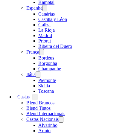
menu
Kamptal
Espanha
Open
menu
Canárias
Castilla y Léon
Galiza
La Rioja
Madrid
Priorat
Ribeira del Duero
França
Open
menu
Bordéus
Borgonha
Champanhe
Itália
Open
menu
Piemonte
Sicília
Toscana
Castas
Open
menu
Blend Brancos
Blend Tintos
Blend Internacionais
Castas Nacionais
Open
menu
Alvarinho
Arinto