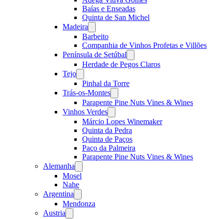
Baías e Enseadas
Quinta de San Michel
Madeira
Open
menu
Barbeito
Companhia de Vinhos Profetas e Villões
Península de Setúbal
Open
menu
Herdade de Pegos Claros
Tejo
Open
menu
Pinhal da Torre
Trás-os-Montes
Open
menu
Parapente Pine Nuts Vines & Wines
Vinhos Verdes
Open
menu
Márcio Lopes Winemaker
Quinta da Pedra
Quinta de Paços
Paço da Palmeira
Parapente Pine Nuts Vines & Wines
Alemanha
Open
menu
Mosel
Nahe
Argentina
Open
menu
Mendonza
Austria
Open