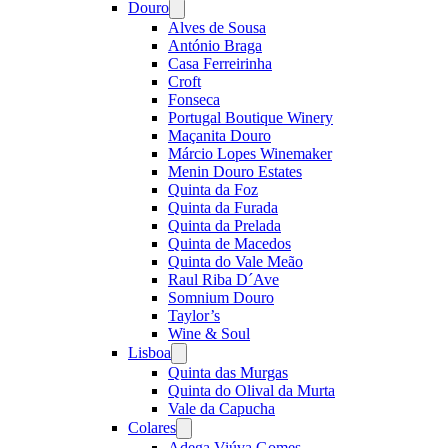
Douro
Open
menu
Alves de Sousa
António Braga
Casa Ferreirinha
Croft
Fonseca
Portugal Boutique Winery
Maçanita Douro
Márcio Lopes Winemaker
Menin Douro Estates
Quinta da Foz
Quinta da Furada
Quinta da Prelada
Quinta de Macedos
Quinta do Vale Meão
Raul Riba D´Ave
Somnium Douro
Taylor’s
Wine & Soul
Lisboa
Open
menu
Quinta das Murgas
Quinta do Olival da Murta
Vale da Capucha
Colares
Open
menu
Adega Viúva Gomes