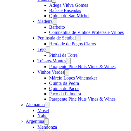
menu
Adega Viúva Gomes
Baías e Enseadas
Quinta de San Michel
Madeira
Open
menu
Barbeito
Companhia de Vinhos Profetas e Villões
Península de Setúbal
Open
menu
Herdade de Pegos Claros
Tejo
Open
menu
Pinhal da Torre
Trás-os-Montes
Open
menu
Parapente Pine Nuts Vines & Wines
Vinhos Verdes
Open
menu
Márcio Lopes Winemaker
Quinta da Pedra
Quinta de Paços
Paço da Palmeira
Parapente Pine Nuts Vines & Wines
Alemanha
Open
menu
Mosel
Nahe
Argentina
Open
menu
Mendonza