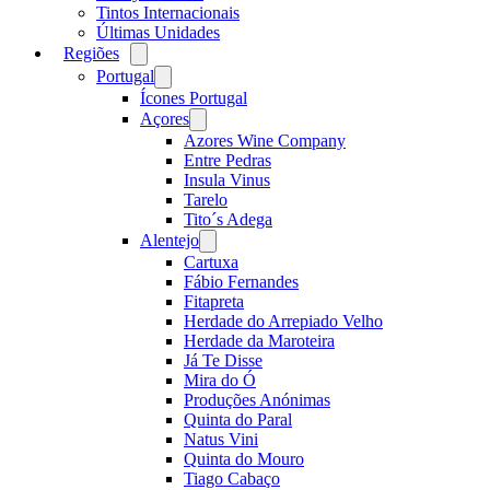
Tintos Internacionais
Últimas Unidades
Regiões
Open
menu
Portugal
Open
menu
Ícones Portugal
Açores
Open
menu
Azores Wine Company
Entre Pedras
Insula Vinus
Tarelo
Tito´s Adega
Alentejo
Open
menu
Cartuxa
Fábio Fernandes
Fitapreta
Herdade do Arrepiado Velho
Herdade da Maroteira
Já Te Disse
Mira do Ó
Produções Anónimas
Quinta do Paral
Natus Vini
Quinta do Mouro
Tiago Cabaço