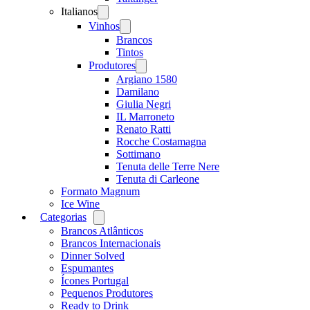
Italianos
Open
menu
Vinhos
Open
menu
Brancos
Tintos
Produtores
Open
menu
Argiano 1580
Damilano
Giulia Negri
IL Marroneto
Renato Ratti
Rocche Costamagna
Sottimano
Tenuta delle Terre Nere
Tenuta di Carleone
Formato Magnum
Ice Wine
Categorias
Open
menu
Brancos Atlânticos
Brancos Internacionais
Dinner Solved
Espumantes
Ícones Portugal
Pequenos Produtores
Ready to Drink