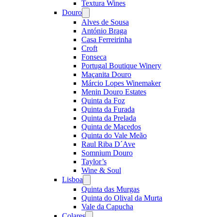
Textura Wines
Douro
Open
menu
Alves de Sousa
António Braga
Casa Ferreirinha
Croft
Fonseca
Portugal Boutique Winery
Maçanita Douro
Márcio Lopes Winemaker
Menin Douro Estates
Quinta da Foz
Quinta da Furada
Quinta da Prelada
Quinta de Macedos
Quinta do Vale Meão
Raul Riba D´Ave
Somnium Douro
Taylor’s
Wine & Soul
Lisboa
Open
menu
Quinta das Murgas
Quinta do Olival da Murta
Vale da Capucha
Colares
Open