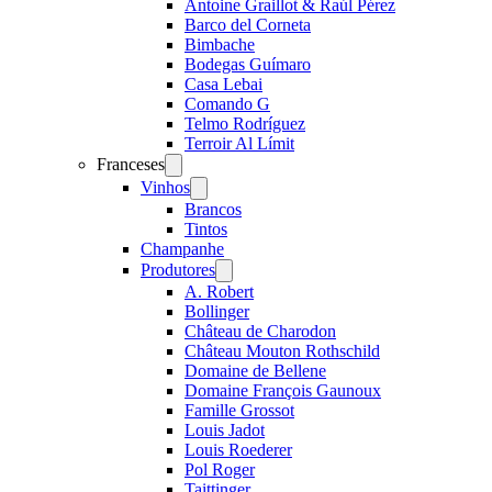
Antoine Graillot & Raúl Pérez
Barco del Corneta
Bimbache
Bodegas Guímaro
Casa Lebai
Comando G
Telmo Rodríguez
Terroir Al Límit
Franceses
Open
menu
Vinhos
Open
menu
Brancos
Tintos
Champanhe
Produtores
Open
menu
A. Robert
Bollinger
Château de Charodon
Château Mouton Rothschild
Domaine de Bellene
Domaine François Gaunoux
Famille Grossot
Louis Jadot
Louis Roederer
Pol Roger
Taittinger