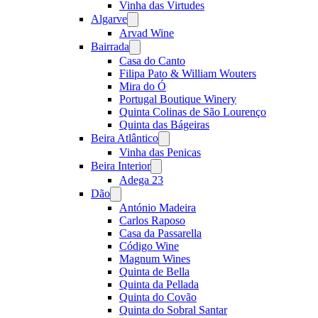
Vinha das Virtudes
Algarve
Open
menu
Arvad Wine
Bairrada
Open
menu
Casa do Canto
Filipa Pato & William Wouters
Mira do Ó
Portugal Boutique Winery
Quinta Colinas de São Lourenço
Quinta das Bágeiras
Beira Atlântico
Open
menu
Vinha das Penicas
Beira Interior
Open
menu
Adega 23
Dão
Open
menu
António Madeira
Carlos Raposo
Casa da Passarella
Código Wine
Magnum Wines
Quinta de Bella
Quinta da Pellada
Quinta do Covão
Quinta do Sobral Santar