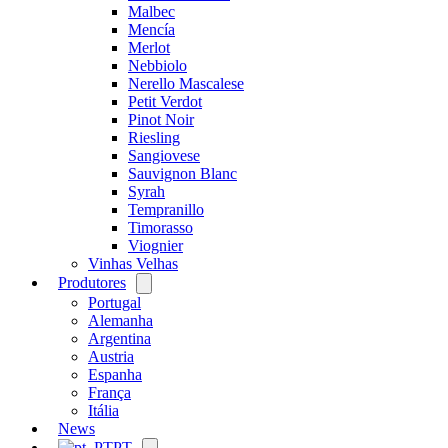
Malbec
Mencía
Merlot
Nebbiolo
Nerello Mascalese
Petit Verdot
Pinot Noir
Riesling
Sangiovese
Sauvignon Blanc
Syrah
Tempranillo
Timorasso
Viognier
Vinhas Velhas
Produtores
Open
menu
Portugal
Alemanha
Argentina
Austria
Espanha
França
Itália
News
PT
Open