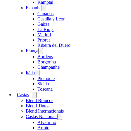
menu
Kamptal
Espanha
Open
menu
Canárias
Castilla y Léon
Galiza
La Rioja
Madrid
Priorat
Ribeira del Duero
França
Open
menu
Bordéus
Borgonha
Champanhe
Itália
Open
menu
Piemonte
Sicília
Toscana
Castas
Open
menu
Blend Brancos
Blend Tintos
Blend Internacionais
Castas Nacionais
Open
menu
Alvarinho
Arinto