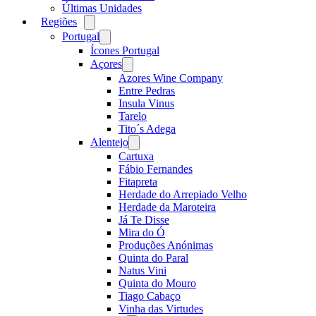
Últimas Unidades
Regiões
Open
menu
Portugal
Open
menu
Ícones Portugal
Açores
Open
menu
Azores Wine Company
Entre Pedras
Insula Vinus
Tarelo
Tito´s Adega
Alentejo
Open
menu
Cartuxa
Fábio Fernandes
Fitapreta
Herdade do Arrepiado Velho
Herdade da Maroteira
Já Te Disse
Mira do Ó
Produções Anónimas
Quinta do Paral
Natus Vini
Quinta do Mouro
Tiago Cabaço
Vinha das Virtudes