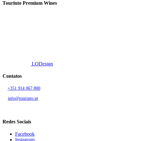
Tourinto Premium Wines
Fornecemos um serviço de curadoria personalizado, contacto de
proximidade, e entrega eficiente.
© 2026 TOURINTO.
Todos os direitos reservados.
Developed by
LODesign
Contatos
T.
+351 914 067 800
Chamada para rede móvel nacional
E.
info@tourinto.pt
LISBOA, PORTUGAL
Redes Sociais
Facebook
Instagram