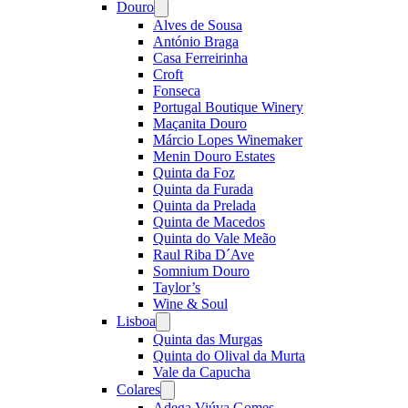
Douro
Open
menu
Alves de Sousa
António Braga
Casa Ferreirinha
Croft
Fonseca
Portugal Boutique Winery
Maçanita Douro
Márcio Lopes Winemaker
Menin Douro Estates
Quinta da Foz
Quinta da Furada
Quinta da Prelada
Quinta de Macedos
Quinta do Vale Meão
Raul Riba D´Ave
Somnium Douro
Taylor’s
Wine & Soul
Lisboa
Open
menu
Quinta das Murgas
Quinta do Olival da Murta
Vale da Capucha
Colares
Open
menu
Adega Viúva Gomes