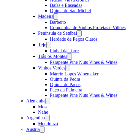
Baías e Enseadas
Quinta de San Michel
Madeira
Open
menu
Barbeito
Companhia de Vinhos Profetas e Villões
Península de Setúbal
Open
menu
Herdade de Pegos Claros
Tejo
Open
menu
Pinhal da Torre
Trás-os-Montes
Open
menu
Parapente Pine Nuts Vines & Wines
Vinhos Verdes
Open
menu
Márcio Lopes Winemaker
Quinta da Pedra
Quinta de Paços
Paço da Palmeira
Parapente Pine Nuts Vines & Wines
Alemanha
Open
menu
Mosel
Nahe
Argentina
Open
menu
Mendonza
Austria
Open