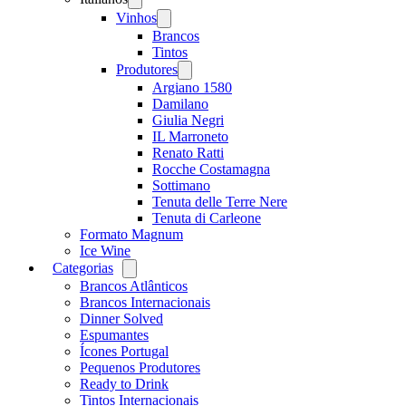
menu
Vinhos
Open
menu
Brancos
Tintos
Produtores
Open
menu
Argiano 1580
Damilano
Giulia Negri
IL Marroneto
Renato Ratti
Rocche Costamagna
Sottimano
Tenuta delle Terre Nere
Tenuta di Carleone
Formato Magnum
Ice Wine
Categorias
Open
menu
Brancos Atlânticos
Brancos Internacionais
Dinner Solved
Espumantes
Ícones Portugal
Pequenos Produtores
Ready to Drink
Tintos Internacionais