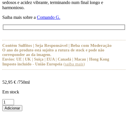
sedosos e acidez vibrante, terminando num final longo e
harmonioso.
Saiba mais sobre a
Comando G.
Contém Sulfitos | Seja Responsável | Beba com Moderação
O ano do produto está sujeito a rutura de stock e pode não
corresponder ao da imagem.
Envios: UE | UK | Suiça | EUA | Canadá | Macau | Hong Kong
(
saiba mais
)
Imposto incluído - União Europeia
52,95
€
/750ml
Em stock
Quantidade
de
Adicionar
Comando
G
Navatalgordo
2023