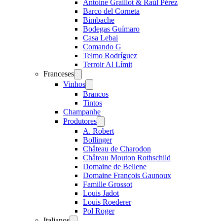
Antoine Graillot & Raúl Pérez
Barco del Corneta
Bimbache
Bodegas Guímaro
Casa Lebai
Comando G
Telmo Rodríguez
Terroir Al Límit
Franceses
Open
menu
Vinhos
Open
menu
Brancos
Tintos
Champanhe
Produtores
Open
menu
A. Robert
Bollinger
Château de Charodon
Château Mouton Rothschild
Domaine de Bellene
Domaine François Gaunoux
Famille Grossot
Louis Jadot
Louis Roederer
Pol Roger
Italianos
Open