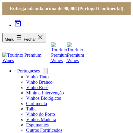
Entrega inlcuída acima de 90,00€ (Portugal Continental)
Menu
Fechar
Portugueses
Open
menu
Vinho Tinto
Vinho Branco
Vinho Rosé
Mínima Intervenção
Vinhos Biológicos
Curtimenta
Talha
Vinho do Porto
Vinhos Madeira
Espumantes
Outros Fortificados