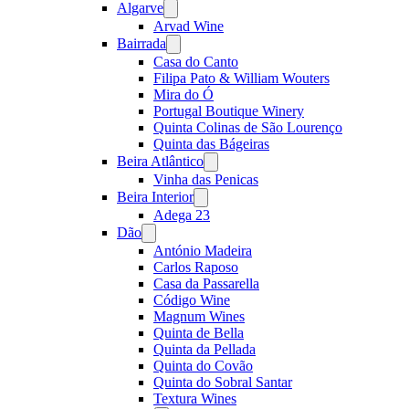
Algarve
Open
menu
Arvad Wine
Bairrada
Open
menu
Casa do Canto
Filipa Pato & William Wouters
Mira do Ó
Portugal Boutique Winery
Quinta Colinas de São Lourenço
Quinta das Bágeiras
Beira Atlântico
Open
menu
Vinha das Penicas
Beira Interior
Open
menu
Adega 23
Dão
Open
menu
António Madeira
Carlos Raposo
Casa da Passarella
Código Wine
Magnum Wines
Quinta de Bella
Quinta da Pellada
Quinta do Covão
Quinta do Sobral Santar
Textura Wines