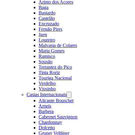
Arinto dos Açores
Baga
Bastardo
Castelão
Encruzado
Fernão Pires
Jaen
Loureiro
Malvasia de Colares
Maria Gomes
Ramisco
Sousão
Terrantez do Pico
Tinta Roriz
Touriga Nacional
Verdelho
Viosinho
Castas Internacionais
Open
menu
Alicante Bouschet
Arneis
Barbera
Cabernet Sauvignon
Chardonnay
Dolcetto
Gruner Veltliner