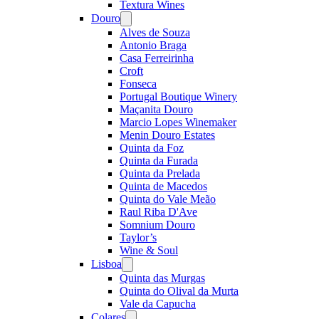
Textura Wines
Douro
Open
menu
Alves de Souza
Antonio Braga
Casa Ferreirinha
Croft
Fonseca
Portugal Boutique Winery
Maçanita Douro
Marcio Lopes Winemaker
Menin Douro Estates
Quinta da Foz
Quinta da Furada
Quinta da Prelada
Quinta de Macedos
Quinta do Vale Meão
Raul Riba D'Ave
Somnium Douro
Taylor’s
Wine & Soul
Lisboa
Open
menu
Quinta das Murgas
Quinta do Olival da Murta
Vale da Capucha
Colares
Open