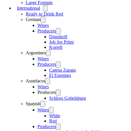
Large Formats
International
Open
menu
Ready to Drink Red
German
Open
menu
Wines
Producers
Open
menu
Dönnhoff
Joh Jos Prüm
Korrell
Argentines
Open
menu
Wines
Producers
Open
menu
Catena Zapata
El Enemigo
Austríacos
Open
menu
Wines
Producers
Open
menu
Schloss Gobelsburg
Spanish
Open
menu
Wines
Open
menu
White
Red
Producers
Open
menu