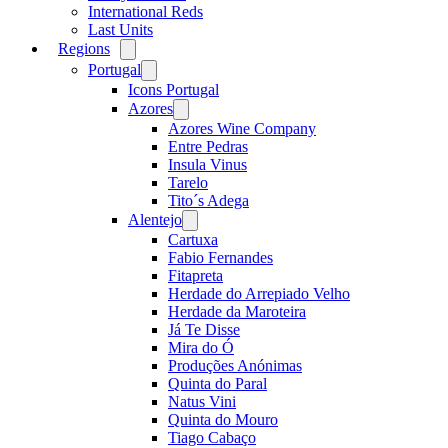
International Reds
Last Units
Regions
Open
menu
Portugal
Open
menu
Icons Portugal
Azores
Open
menu
Azores Wine Company
Entre Pedras
Insula Vinus
Tarelo
Tito´s Adega
Alentejo
Open
menu
Cartuxa
Fabio Fernandes
Fitapreta
Herdade do Arrepiado Velho
Herdade da Maroteira
Já Te Disse
Mira do Ó
Produções Anónimas
Quinta do Paral
Natus Vini
Quinta do Mouro
Tiago Cabaço