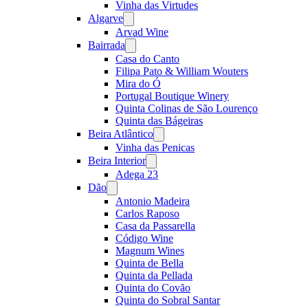
Vinha das Virtudes
Algarve
Open
menu
Arvad Wine
Bairrada
Open
menu
Casa do Canto
Filipa Pato & William Wouters
Mira do Ó
Portugal Boutique Winery
Quinta Colinas de São Lourenço
Quinta das Bágeiras
Beira Atlântico
Open
menu
Vinha das Penicas
Beira Interior
Open
menu
Adega 23
Dão
Open
menu
Antonio Madeira
Carlos Raposo
Casa da Passarella
Código Wine
Magnum Wines
Quinta de Bella
Quinta da Pellada
Quinta do Covão
Quinta do Sobral Santar