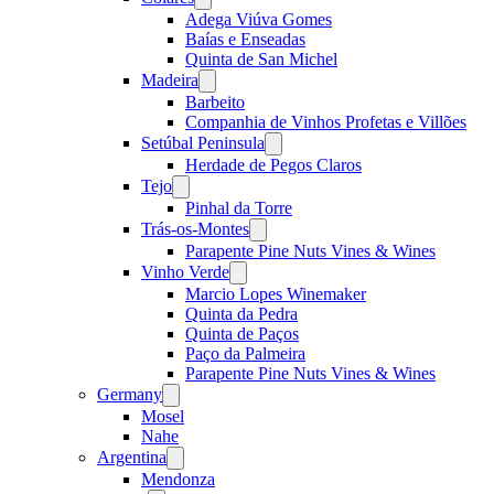
menu
Adega Viúva Gomes
Baías e Enseadas
Quinta de San Michel
Madeira
Open
menu
Barbeito
Companhia de Vinhos Profetas e Villões
Setúbal Peninsula
Open
menu
Herdade de Pegos Claros
Tejo
Open
menu
Pinhal da Torre
Trás-os-Montes
Open
menu
Parapente Pine Nuts Vines & Wines
Vinho Verde
Open
menu
Marcio Lopes Winemaker
Quinta da Pedra
Quinta de Paços
Paço da Palmeira
Parapente Pine Nuts Vines & Wines
Germany
Open
menu
Mosel
Nahe
Argentina
Open
menu
Mendonza