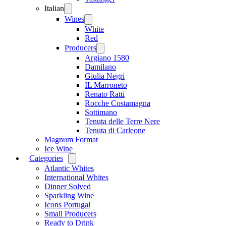
Italian
Open
menu
Wines
Open
menu
White
Red
Producers
Open
menu
Argiano 1580
Damilano
Giulia Negri
IL Marroneto
Renato Ratti
Rocche Costamagna
Sottimano
Tenuta delle Terre Nere
Tenuta di Carleone
Magnum Format
Ice Wine
Categories
Open
menu
Atlantic Whites
International Whites
Dinner Solved
Sparkling Wine
Icons Portugal
Small Producers
Ready to Drink