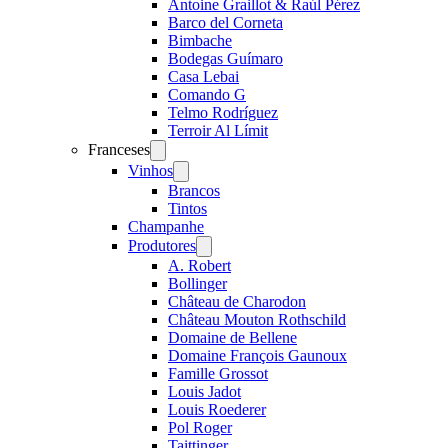
Antoine Graillot & Raúl Pérez
Barco del Corneta
Bimbache
Bodegas Guímaro
Casa Lebai
Comando G
Telmo Rodríguez
Terroir Al Límit
Franceses
Open
menu
Vinhos
Open
menu
Brancos
Tintos
Champanhe
Produtores
Open
menu
A. Robert
Bollinger
Château de Charodon
Château Mouton Rothschild
Domaine de Bellene
Domaine François Gaunoux
Famille Grossot
Louis Jadot
Louis Roederer
Pol Roger
Taittinger