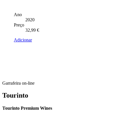
Ano
2020
Preço
32,99
€
Adicionar
Garrafeira on-line
Tourinto
Tourinto Premium Wines
Fornecemos um serviço de curadoria personalizado, contacto de
proximidade, e entrega eficiente.