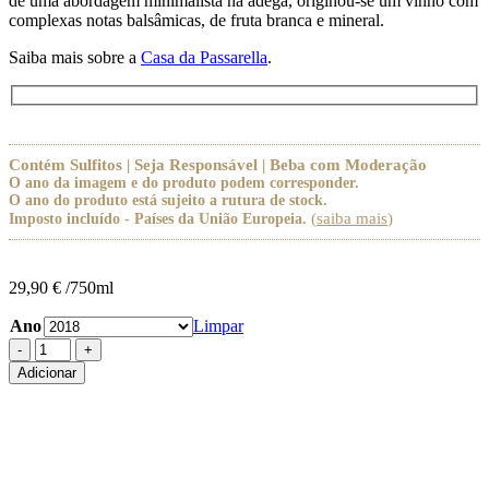
de uma abordagem minimalista na adega, originou-se um vinho com
complexas notas balsâmicas, de fruta branca e mineral.
Saiba mais sobre a
Casa da Passarella
.
Contém Sulfitos | Seja Responsável | Beba com Moderação
O ano da imagem e do produto podem corresponder.
O ano do produto está sujeito a rutura de stock.
(
saiba mais
)
Imposto incluído - Países da União Europeia.
29,90
€
/750ml
Ano
Limpar
Quantidade
de
Adicionar
Casa
da
Passarella
O
Fugitivo
Branco