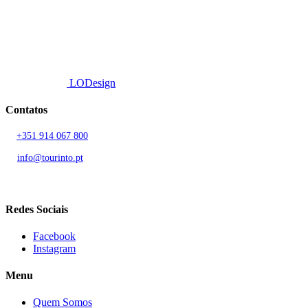
© 2026 TOURINTO.
Todos os direitos reservados.
Developed by
LODesign
Contatos
T.
+351 914 067 800
Chamada para rede móvel nacional
E.
info@tourinto.pt
LISBOA, PORTUGAL
Redes Sociais
Facebook
Instagram
Menu
Quem Somos