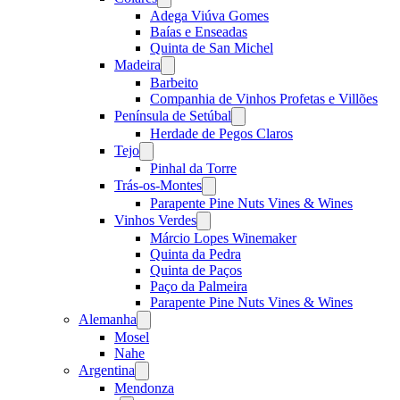
menu
Adega Viúva Gomes
Baías e Enseadas
Quinta de San Michel
Madeira
Open
menu
Barbeito
Companhia de Vinhos Profetas e Villões
Península de Setúbal
Open
menu
Herdade de Pegos Claros
Tejo
Open
menu
Pinhal da Torre
Trás-os-Montes
Open
menu
Parapente Pine Nuts Vines & Wines
Vinhos Verdes
Open
menu
Márcio Lopes Winemaker
Quinta da Pedra
Quinta de Paços
Paço da Palmeira
Parapente Pine Nuts Vines & Wines
Alemanha
Open
menu
Mosel
Nahe
Argentina
Open
menu
Mendonza