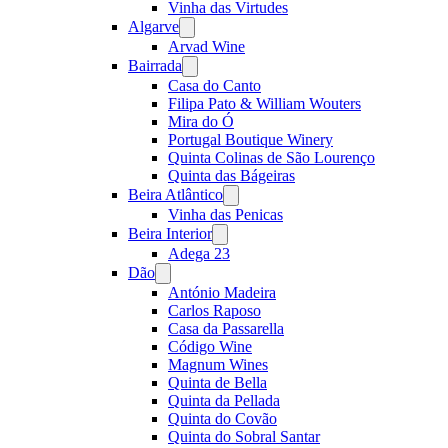
Vinha das Virtudes
Algarve
Open
menu
Arvad Wine
Bairrada
Open
menu
Casa do Canto
Filipa Pato & William Wouters
Mira do Ó
Portugal Boutique Winery
Quinta Colinas de São Lourenço
Quinta das Bágeiras
Beira Atlântico
Open
menu
Vinha das Penicas
Beira Interior
Open
menu
Adega 23
Dão
Open
menu
António Madeira
Carlos Raposo
Casa da Passarella
Código Wine
Magnum Wines
Quinta de Bella
Quinta da Pellada
Quinta do Covão
Quinta do Sobral Santar