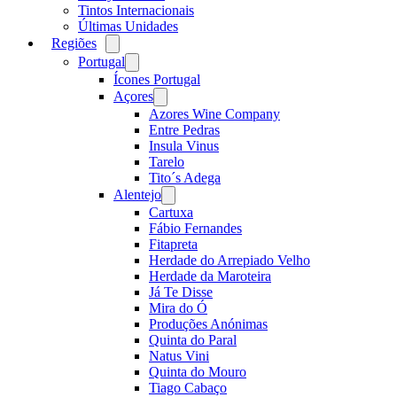
Tintos Internacionais
Últimas Unidades
Regiões
Open
menu
Portugal
Open
menu
Ícones Portugal
Açores
Open
menu
Azores Wine Company
Entre Pedras
Insula Vinus
Tarelo
Tito´s Adega
Alentejo
Open
menu
Cartuxa
Fábio Fernandes
Fitapreta
Herdade do Arrepiado Velho
Herdade da Maroteira
Já Te Disse
Mira do Ó
Produções Anónimas
Quinta do Paral
Natus Vini
Quinta do Mouro
Tiago Cabaço