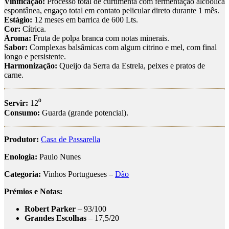
Vinificação:
Processo total de curtimenta com fermentação alcoólica
espontânea, engaço total em contato pelicular direto durante 1 mês.
Estágio:
12 meses em barrica de 600 Lts.
Cor:
Cítrica.
Aroma:
Fruta de polpa branca com notas minerais.
Sabor:
Complexas balsâmicas com algum citrino e mel, com final
longo e persistente.
Harmonização:
Queijo da Serra da Estrela, peixes e pratos de
carne.
Servir:
12⁰
Consumo:
Guarda (grande potencial).
Produtor:
Casa de Passarella
Enologia:
Paulo Nunes
Categoria:
Vinhos Portugueses –
Dão
Prémios e Notas:
Robert Parker
– 93/100
Grandes Escolhas
– 17,5/20