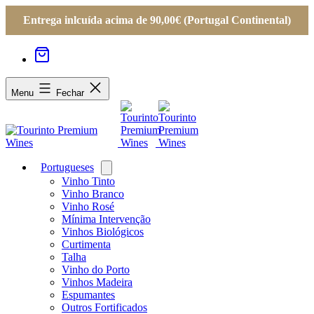
Entrega inlcuída acima de 90,00€ (Portugal Continental)
Menu
Fechar
Portugueses
Open
menu
Vinho Tinto
Vinho Branco
Vinho Rosé
Mínima Intervenção
Vinhos Biológicos
Curtimenta
Talha
Vinho do Porto
Vinhos Madeira
Espumantes
Outros Fortificados