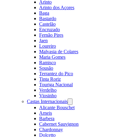
Arinto
Arinto dos Açores
Baga
Bastardo
Castelão
Encruzado
Fernão Pires
Jaen
Loureiro
Malvasia de Colares
Maria Gomes
Ramisco
Sousão
Terrantez do Pico
Tinta Roriz
Touriga Nacional
Verdelho
Viosinho
Castas Internacionais
Open
menu
Alicante Bouschet
Arneis
Barbera
Cabernet Sauvignon
Chardonnay
Dolcetto