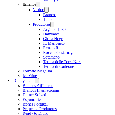
Italianos
Open
menu
Vinhos
Open
menu
Brancos
Tintos
Produtores
Open
menu
Argiano 1580
Damilano
Giulia Negri
IL Marroneto
Renato Ratti
Rocche Costamagna
Sottimano
Tenuta delle Terre Nere
Tenuta di Carleone
Formato Magnum
Ice Wine
Categorias
Open
menu
Brancos Atlânticos
Brancos Internacionais
Dinner Solved
Espumantes
Ícones Portugal
Pequenos Produtores
Ready to Drink