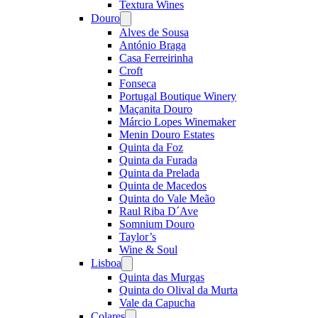
Textura Wines
Douro
Open
menu
Alves de Sousa
António Braga
Casa Ferreirinha
Croft
Fonseca
Portugal Boutique Winery
Maçanita Douro
Márcio Lopes Winemaker
Menin Douro Estates
Quinta da Foz
Quinta da Furada
Quinta da Prelada
Quinta de Macedos
Quinta do Vale Meão
Raul Riba D´Ave
Somnium Douro
Taylor’s
Wine & Soul
Lisboa
Open
menu
Quinta das Murgas
Quinta do Olival da Murta
Vale da Capucha
Colares
Open