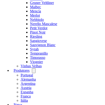
Gruner Veltliner
Malbec
Mencía
Merlot
Nebbiolo
Nerello Mascalese
Petit Verdot
Pinot Noir
Riesling
Sangiovese
Sauvignon Blanc
Syrah
Tempranillo
Timorasso
Viognier
Vinhas Velhas
Produtores
Open
menu
Portugal
Alemanha
Argentina
Austria
Espanha
França
Itália
News