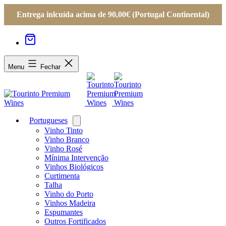
Entrega inlcuída acima de 90,00€ (Portugal Continental)
Menu
Fechar
Portugueses
Open
menu
Vinho Tinto
Vinho Branco
Vinho Rosé
Mínima Intervenção
Vinhos Biológicos
Curtimenta
Talha
Vinho do Porto
Vinhos Madeira
Espumantes
Outros Fortificados