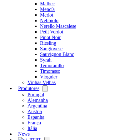
Malbec
Mencía
Merlot
Nebbiolo
Nerello Mascalese
Petit Verdot
Pinot Noir
Riesling
Sangiovese
Sauvignon Blanc
Syrah
Tempranillo
Timorasso
Viognier
Vinhas Velhas
Produtores
Open
menu
Portugal
Alemanha
Argentina
Austria
Espanha
França
Itália
News
PT
Open