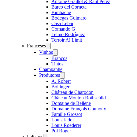
Antoine Graillot & Raúl Pérez
Barco del Corneta
Bimbache
Bodegas Guímaro
Casa Lebai
Comando G
Telmo Rodríguez
Terroir Al Límit
Franceses
Open
menu
Vinhos
Open
menu
Brancos
Tintos
Champanhe
Produtores
Open
menu
A. Robert
Bollinger
Château de Charodon
Château Mouton Rothschild
Domaine de Bellene
Domaine François Gaunoux
Famille Grossot
Louis Jadot
Louis Roederer
Pol Roger
Italianos
Open