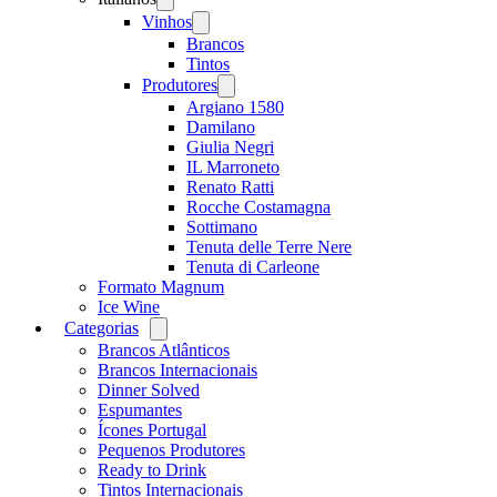
menu
Vinhos
Open
menu
Brancos
Tintos
Produtores
Open
menu
Argiano 1580
Damilano
Giulia Negri
IL Marroneto
Renato Ratti
Rocche Costamagna
Sottimano
Tenuta delle Terre Nere
Tenuta di Carleone
Formato Magnum
Ice Wine
Categorias
Open
menu
Brancos Atlânticos
Brancos Internacionais
Dinner Solved
Espumantes
Ícones Portugal
Pequenos Produtores
Ready to Drink
Tintos Internacionais