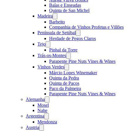
Baías e Enseadas
Quinta de San Michel
Madeira
Open
menu
Barbeito
Companhia de Vinhos Profetas e Villões
Península de Setúbal
Open
menu
Herdade de Pegos Claros
Tejo
Open
menu
Pinhal da Torre
Trás-os-Montes
Open
menu
Parapente Pine Nuts Vines & Wines
Vinhos Verdes
Open
menu
Márcio Lopes Winemaker
Quinta da Pedra
Quinta de Paços
Paço da Palmeira
Parapente Pine Nuts Vines & Wines
Alemanha
Open
menu
Mosel
Nahe
Argentina
Open
menu
Mendonza
Austria
Open