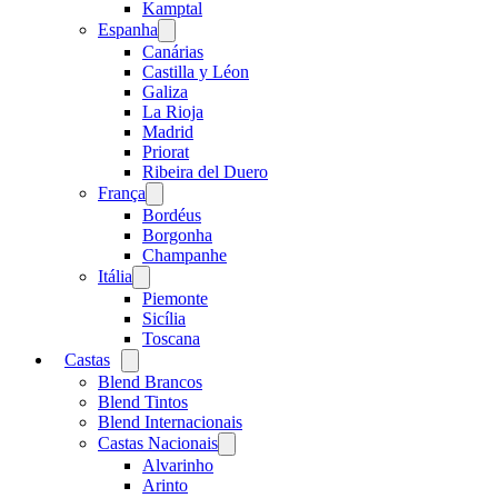
menu
Kamptal
Espanha
Open
menu
Canárias
Castilla y Léon
Galiza
La Rioja
Madrid
Priorat
Ribeira del Duero
França
Open
menu
Bordéus
Borgonha
Champanhe
Itália
Open
menu
Piemonte
Sicília
Toscana
Castas
Open
menu
Blend Brancos
Blend Tintos
Blend Internacionais
Castas Nacionais
Open
menu
Alvarinho
Arinto