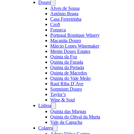
Douro
Open
menu
Alves de Sousa
António Braga
Casa Ferreirinha
Croft
Fonseca
Portugal Boutique Winery
Maçanita Douro
Márcio Lopes Winemaker
Menin Douro Estates
Quinta da Foz
Quinta da Furada
Quinta da Prelada
Quinta de Macedos
Quinta do Vale Meão
Raul Riba D´Ave
Somnium Douro
Taylor’s
Wine & Soul
Lisboa
Open
menu
Quinta das Murgas
Quinta do Olival da Murta
Vale da Capucha
Colares
Open
menu
Adega Viúva Gomes