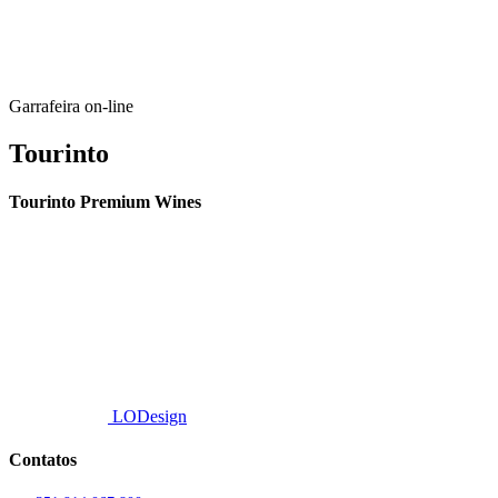
Garrafeira on-line
Tourinto
Tourinto Premium Wines
Fornecemos um serviço de curadoria personalizado, contacto de
proximidade, e entrega eficiente.
© 2026 TOURINTO.
Todos os direitos reservados.
Developed by
LODesign
Contatos