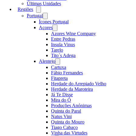
Últimas Unidades
Regiões
Open
menu
Portugal
Open
menu
Ícones Portugal
Açores
Open
menu
Azores Wine Company
Entre Pedras
Insula Vinus
Tarelo
Tito´s Adega
Alentejo
Open
menu
Cartuxa
Fábio Fernandes
Fitapreta
Herdade do Arrepiado Velho
Herdade da Maroteira
Já Te Disse
Mira do Ó
Produções Anónimas
Quinta do Paral
Natus Vini
Quinta do Mouro
Tiago Cabaço
Vinha das Virtudes