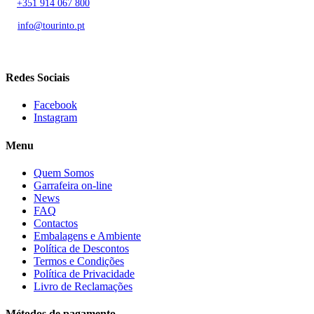
T.
+351 914 067 800
Chamada para rede móvel nacional
E.
info@tourinto.pt
LISBOA, PORTUGAL
Redes Sociais
Facebook
Instagram
Menu
Quem Somos
Garrafeira on-line
News
FAQ
Contactos
Embalagens e Ambiente
Política de Descontos
Termos e Condições
Política de Privacidade
Livro de Reclamações
Métodos de pagamento