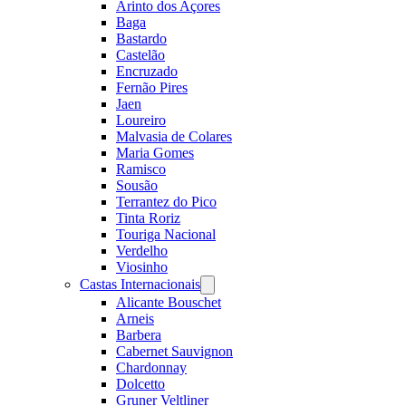
Arinto dos Açores
Baga
Bastardo
Castelão
Encruzado
Fernão Pires
Jaen
Loureiro
Malvasia de Colares
Maria Gomes
Ramisco
Sousão
Terrantez do Pico
Tinta Roriz
Touriga Nacional
Verdelho
Viosinho
Castas Internacionais
Open
menu
Alicante Bouschet
Arneis
Barbera
Cabernet Sauvignon
Chardonnay
Dolcetto
Gruner Veltliner