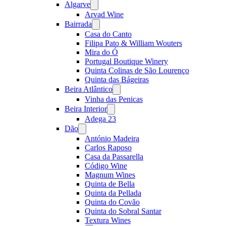
Algarve
Open
menu
Arvad Wine
Bairrada
Open
menu
Casa do Canto
Filipa Pato & William Wouters
Mira do Ó
Portugal Boutique Winery
Quinta Colinas de São Lourenço
Quinta das Bágeiras
Beira Atlântico
Open
menu
Vinha das Penicas
Beira Interior
Open
menu
Adega 23
Dão
Open
menu
António Madeira
Carlos Raposo
Casa da Passarella
Código Wine
Magnum Wines
Quinta de Bella
Quinta da Pellada
Quinta do Covão
Quinta do Sobral Santar
Textura Wines