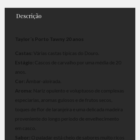
Descrição
Taylor´s Porto Tawny 20 anos
Castas:
Várias castas típicas do Douro.
Estágio:
Cascos de carvalho por uma média de 20
anos.
Cor:
Âmbar-aloirada.
Aroma:
Nariz opulento e voluptuoso de complexas
especiarias, aromas gulosos e de frutos secos,
toques de flor de laranjeira e uma delicada madeira
proveniente do longo período de envelhecimento
em casco.
Sabor:
O paladar está cheio de sabores muito ricos