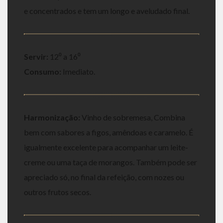
e concentrados e tem um longo e aveludado final.
Servir:
12⁰ a 16⁰
Consumo:
Imediato.
Harmonização:
Vinho de sobremesa, Combina
bem com sabores a figos, amêndoas e caramelo. É
igualmente excelente para acompanhar um leite-
creme ou uma taça de morangos. Também pode ser
apreciado só, no final da refeição, com nozes ou
outros frutos secos.