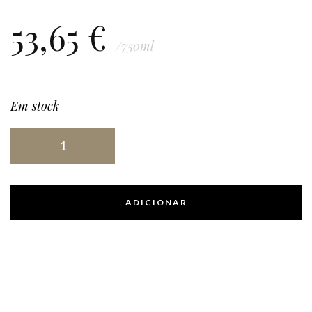
53,65
€
/750ml
Em stock
ADICIONAR