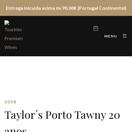
Entrega inlcuída acima de 90,00€ (Portugal Continental)
MENU
20YR
Taylor´s Porto Tawny 20
anos