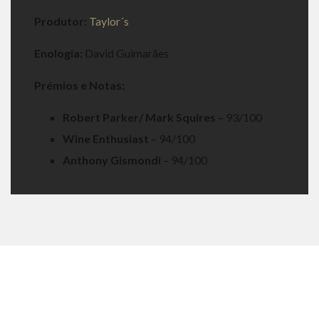
Produtor:
Taylor´s
Enologia:
David Guimarães
Prémios e Notas:
Robert Parker/ Mark Squires
– 93/100
Wine Enthusiast
– 94/100
Anthony Gismondi
– 94/100