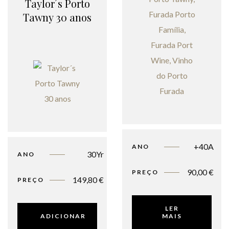
Taylor´s Porto
Tawny 30 anos
+40A
ANO
30Yr
ANO
90,00
€
PREÇO
149,80
€
PREÇO
LER
ADICIONAR
MAIS