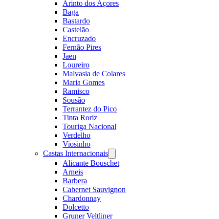
Arinto dos Açores
Baga
Bastardo
Castelão
Encruzado
Fernão Pires
Jaen
Loureiro
Malvasia de Colares
Maria Gomes
Ramisco
Sousão
Terrantez do Pico
Tinta Roriz
Touriga Nacional
Verdelho
Viosinho
Castas Internacionais
Open
menu
Alicante Bouschet
Arneis
Barbera
Cabernet Sauvignon
Chardonnay
Dolcetto
Gruner Veltliner