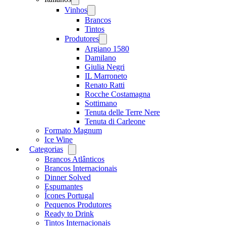
menu
Vinhos
Open
menu
Brancos
Tintos
Produtores
Open
menu
Argiano 1580
Damilano
Giulia Negri
IL Marroneto
Renato Ratti
Rocche Costamagna
Sottimano
Tenuta delle Terre Nere
Tenuta di Carleone
Formato Magnum
Ice Wine
Categorias
Open
menu
Brancos Atlânticos
Brancos Internacionais
Dinner Solved
Espumantes
Ícones Portugal
Pequenos Produtores
Ready to Drink
Tintos Internacionais