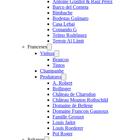
Antoine Graillot & Raúl Pérez
Barco del Corneta
Bimbache
Bodegas Guímaro
Casa Lebai
Comando G
Telmo Rodríguez
Terroir Al Límit
Franceses
Open
menu
Vinhos
Open
menu
Brancos
Tintos
Champanhe
Produtores
Open
menu
A. Robert
Bollinger
Château de Charodon
Château Mouton Rothschild
Domaine de Bellene
Domaine François Gaunoux
Famille Grossot
Louis Jadot
Louis Roederer
Pol Roger
Italianos
Open