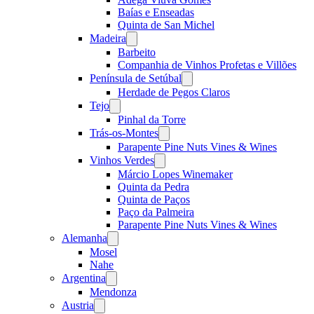
Baías e Enseadas
Quinta de San Michel
Madeira
Open
menu
Barbeito
Companhia de Vinhos Profetas e Villões
Península de Setúbal
Open
menu
Herdade de Pegos Claros
Tejo
Open
menu
Pinhal da Torre
Trás-os-Montes
Open
menu
Parapente Pine Nuts Vines & Wines
Vinhos Verdes
Open
menu
Márcio Lopes Winemaker
Quinta da Pedra
Quinta de Paços
Paço da Palmeira
Parapente Pine Nuts Vines & Wines
Alemanha
Open
menu
Mosel
Nahe
Argentina
Open
menu
Mendonza
Austria
Open