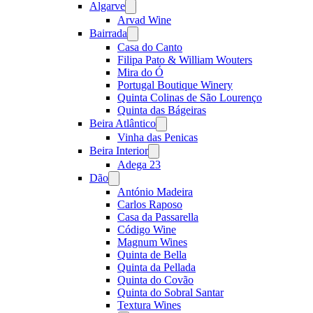
Algarve
Open
menu
Arvad Wine
Bairrada
Open
menu
Casa do Canto
Filipa Pato & William Wouters
Mira do Ó
Portugal Boutique Winery
Quinta Colinas de São Lourenço
Quinta das Bágeiras
Beira Atlântico
Open
menu
Vinha das Penicas
Beira Interior
Open
menu
Adega 23
Dão
Open
menu
António Madeira
Carlos Raposo
Casa da Passarella
Código Wine
Magnum Wines
Quinta de Bella
Quinta da Pellada
Quinta do Covão
Quinta do Sobral Santar
Textura Wines