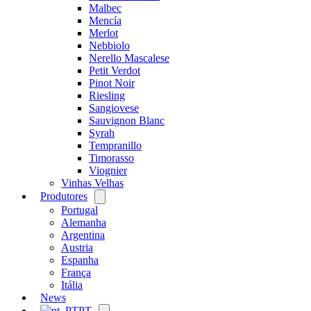
Malbec
Mencía
Merlot
Nebbiolo
Nerello Mascalese
Petit Verdot
Pinot Noir
Riesling
Sangiovese
Sauvignon Blanc
Syrah
Tempranillo
Timorasso
Viognier
Vinhas Velhas
Produtores
Open
menu
Portugal
Alemanha
Argentina
Austria
Espanha
França
Itália
News
PT
Open