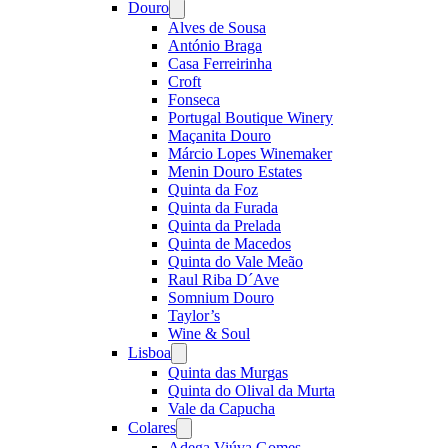
Douro
Open
menu
Alves de Sousa
António Braga
Casa Ferreirinha
Croft
Fonseca
Portugal Boutique Winery
Maçanita Douro
Márcio Lopes Winemaker
Menin Douro Estates
Quinta da Foz
Quinta da Furada
Quinta da Prelada
Quinta de Macedos
Quinta do Vale Meão
Raul Riba D´Ave
Somnium Douro
Taylor’s
Wine & Soul
Lisboa
Open
menu
Quinta das Murgas
Quinta do Olival da Murta
Vale da Capucha
Colares
Open
menu
Adega Viúva Gomes