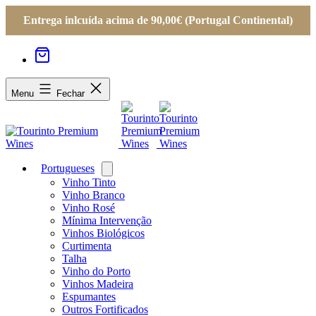
Entrega inlcuída acima de 90,00€ (Portugal Continental)
Menu
Fechar
Portugueses
Open
menu
Vinho Tinto
Vinho Branco
Vinho Rosé
Mínima Intervenção
Vinhos Biológicos
Curtimenta
Talha
Vinho do Porto
Vinhos Madeira
Espumantes
Outros Fortificados