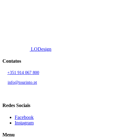
Fornecemos um serviço de curadoria personalizado, contacto de
proximidade, e entrega eficiente.
© 2026 TOURINTO.
Todos os direitos reservados.
Developed by
LODesign
Contatos
T.
+351 914 067 800
Chamada para rede móvel nacional
E.
info@tourinto.pt
LISBOA, PORTUGAL
Redes Sociais
Facebook
Instagram
Menu