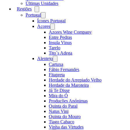
Últimas Unidades
Regiões
Open
menu
Portugal
Open
menu
Ícones Portugal
Açores
Open
menu
Azores Wine Company
Entre Pedras
Insula Vinus
Tarelo
Tito´s Adega
Alentejo
Open
menu
Cartuxa
Fábio Fernandes
Fitapreta
Herdade do Arrepiado Velho
Herdade da Maroteira
Já Te Disse
Mira do Ó
Produções Anónimas
Quinta do Paral
Natus Vini
Quinta do Mouro
Tiago Cabaço
Vinha das Virtudes