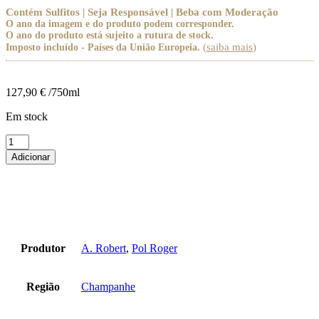
Contém Sulfitos | Seja Responsável | Beba com Moderação
O ano da imagem e do produto podem corresponder.
O ano do produto está sujeito a rutura de stock.
(
saiba mais
)
Imposto incluído - Países da União Europeia.
127,90
€
/750ml
Em stock
Quantidade
de
Adicionar
Pack
3
Sushi
e
Marisco
Produtor
A. Robert
,
Pol Roger
Região
Champanhe