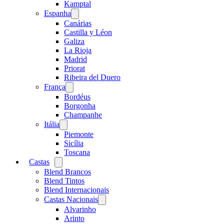
menu
Kamptal
Espanha
Open
menu
Canárias
Castilla y Léon
Galiza
La Rioja
Madrid
Priorat
Ribeira del Duero
França
Open
menu
Bordéus
Borgonha
Champanhe
Itália
Open
menu
Piemonte
Sicília
Toscana
Castas
Open
menu
Blend Brancos
Blend Tintos
Blend Internacionais
Castas Nacionais
Open
menu
Alvarinho
Arinto