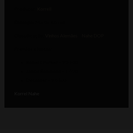
Produtor:
Korrell
Enologia:
Martin Korrell
Classificação:
Vinhos Alemães
–
Nahe DOP
Prémios e Notas:
Robert Parker –
93/100
Jancis Robinson
– 17/20
Decanter
– 97/100
Korrel Nahe