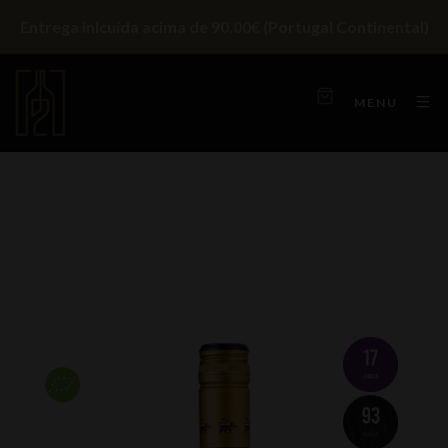
Entrega inlcuída acima de 90,00€ (Portugal Continental)
MENU