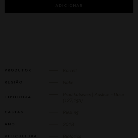
ADICIONAR
Korrell
PRODUTOR
Nahe
REGIÃO
Prädikatswein | Auslese – Doce
TIPOLOGIA
(127,1g/l)
Riesling
CASTAS
2018
ANO
Biológica
VITICULTURA