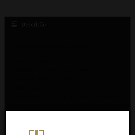
Descrição
Korrell Riesling Auslese Paradies
Castas:
Riesling.
Estágio:
Estágio em tanque de inox.
Cor:
Amarelo limão cristalina.
Aroma:
Apresenta aromas de frutos amarelos
maduros, frutos secos e acácia, bem como notas de
mel.
Sabor:
Fruta amarela madura e sabores de mel ,
extremamente concentrado e sumarento, com
viscosidade muito elevada, bem como complexo