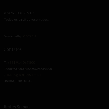
© 2026 TOURINTO.
Todos os direitos reservados.
Developed by
LODESIGN
Contatos
T.
+351 914 067 800
Chamada para rede móvel nacional
E.
INFO@TOURINTO.PT
LISBOA, PORTUGAL
Redes Sociais