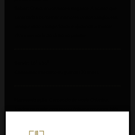
Sabor:
Cheio, envolvente e elegante. A acidez que
caracteriza os melhor melhores vinhos Sangiovese,
assegurando a longevidade e ajudando a manter
viva a memória do vinho no paladar.
Servir:
16⁰ a 16⁰
Consumo:
Imediato ou guarda (20 anos).
Harmonização:
Carpaccio de vitela Chianina,
fondue de queijo com massa folhada crocante, bife
Fiorentina e queijos parmesão bem temperados.