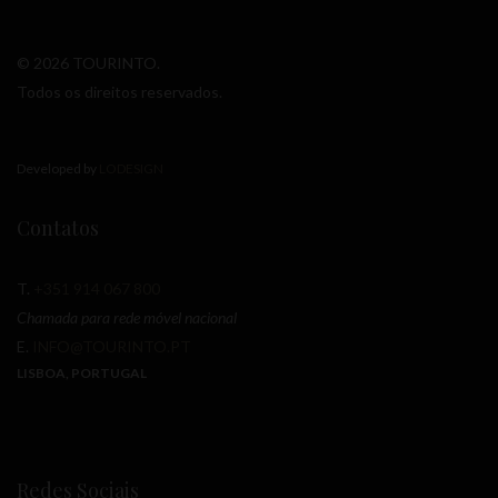
© 2026 TOURINTO.
Todos os direitos reservados.
Developed by
LODESIGN
Contatos
T.
+351 914 067 800
Chamada para rede móvel nacional
E.
INFO@TOURINTO.PT
LISBOA, PORTUGAL
Redes Sociais