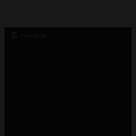
Descrição
Tenuta Casenuove Chianti Classico Riserva
Castas:
Sangiovese 100%.
Estágio:
12 meses numa mistura de grandes cascos
de carvalho esloveno, novos e velhos barricas e
tanques de betão em bruto.
Cor:
Ruby.
Aroma:
Nariz rico e multifacetado, com dicas de
violetas no meio de notas de frutos vermelhos e
pretos maduros.