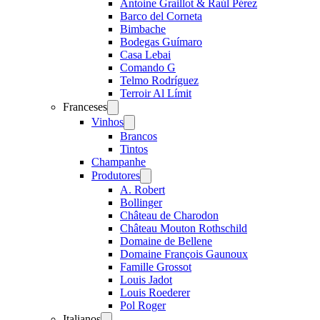
Antoine Graillot & Raúl Pérez
Barco del Corneta
Bimbache
Bodegas Guímaro
Casa Lebai
Comando G
Telmo Rodríguez
Terroir Al Límit
Franceses
Open
menu
Vinhos
Open
menu
Brancos
Tintos
Champanhe
Produtores
Open
menu
A. Robert
Bollinger
Château de Charodon
Château Mouton Rothschild
Domaine de Bellene
Domaine François Gaunoux
Famille Grossot
Louis Jadot
Louis Roederer
Pol Roger
Italianos
Open