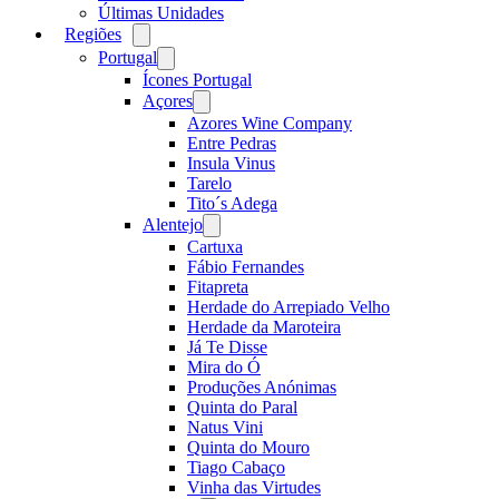
Últimas Unidades
Regiões
Open
menu
Portugal
Open
menu
Ícones Portugal
Açores
Open
menu
Azores Wine Company
Entre Pedras
Insula Vinus
Tarelo
Tito´s Adega
Alentejo
Open
menu
Cartuxa
Fábio Fernandes
Fitapreta
Herdade do Arrepiado Velho
Herdade da Maroteira
Já Te Disse
Mira do Ó
Produções Anónimas
Quinta do Paral
Natus Vini
Quinta do Mouro
Tiago Cabaço
Vinha das Virtudes