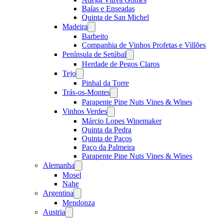
Baías e Enseadas
Quinta de San Michel
Madeira
Open
menu
Barbeito
Companhia de Vinhos Profetas e Villões
Península de Setúbal
Open
menu
Herdade de Pegos Claros
Tejo
Open
menu
Pinhal da Torre
Trás-os-Montes
Open
menu
Parapente Pine Nuts Vines & Wines
Vinhos Verdes
Open
menu
Márcio Lopes Winemaker
Quinta da Pedra
Quinta de Paços
Paço da Palmeira
Parapente Pine Nuts Vines & Wines
Alemanha
Open
menu
Mosel
Nahe
Argentina
Open
menu
Mendonza
Austria
Open